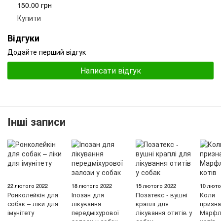
150.00 грн
Купити
Відгуки
Додайте перший відгук
Написати відгук
Інші записи
22 лютого 2022
18 лютого 2022
15 лютого 2022
10 люто
Ронколейкін для
Іпозан для
Позатекс - вушні
Коли
собак – ліки для
лікування
краплі для
призна
імунітету
передміхурової
лікування отитів у
Марфл