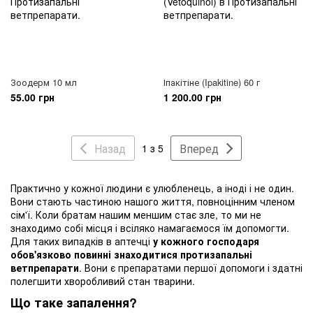
Зоодерм 10 мл
Іпакітіне (Ipakitine) 60 г
55.00 грн
1 200.00 грн
Назад
Вперед
1 з 5
Практично у кожної людини є улюбленець, а іноді і не один.
Вони стають частиною нашого життя, повноцінним членом
сім'ї. Коли братам нашим меншим стає зле, то ми не
знаходимо собі місця і всіляко намагаємося їм допомогти.
Для таких випадків в аптечці
у кожного господаря
обов'язково повинні знаходитися протизапальні
ветпрепарати
. Вони є препаратами першої допомоги і здатні
полегшити хворобливий стан тварини.
Що таке запалення?