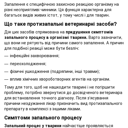
Запалення є специфічною захисною реакцією організму на
різні несприятливі чинники. Ця функція характерна для
багатьох видів живих істот, у тому числі і для тварин.
Що таке протизапальні ветеринарні засоби?
Дія цих засобів спрямована на
придушення симптомів
запального процесу в організмі тварини.
Варто зазначити,
що вони не рятують від причини самого запалення. А причин
для подібної реакції може бути безліч:
інфекційні захворювання;
переохолодження;
фізичні ушкодження (подряпини, інші травми);
вплив хімічних хвороботворних агентів на організм.
Тому для того, щоб не нашкодити тварині і не погіршити
проблему, потрібно звернутися до досвідченого ветеринара
для встановлення точного діагнозу. Після з'ясування
причини нездужання лікар призначить вид протизапального
препарату в комплексі з іншими ліками.
Симптоми запального процесу
Запальний процес у тварини
найчастіше проявляється