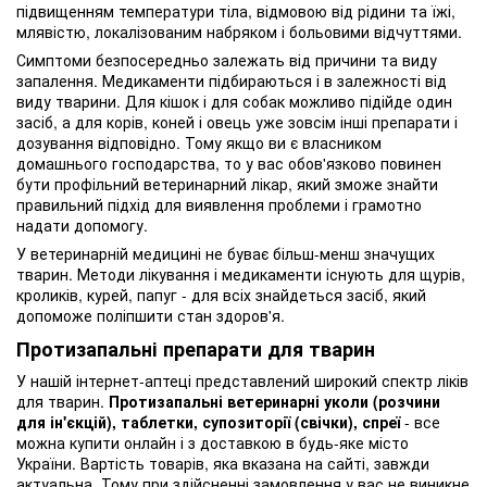
підвищенням температури тіла, відмовою від рідини та їжі,
млявістю, локалізованим набряком і больовими відчуттями.
Симптоми безпосередньо залежать від причини та виду
запалення. Медикаменти підбираються і в залежності від
виду тварини. Для кішок і для собак можливо підійде один
засіб, а для корів, коней і овець уже зовсім інші препарати і
дозування відповідно. Тому якщо ви є власником
домашнього господарства, то у вас обов'язково повинен
бути профільний ветеринарний лікар, який зможе знайти
правильний підхід для виявлення проблеми і грамотно
надати допомогу.
У ветеринарній медицині не буває більш-менш значущих
тварин. Методи лікування і медикаменти існують для щурів,
кроликів, курей, папуг -
для всіх знайдеться засіб, який
допоможе поліпшити стан здоров'я.
Протизапальні препарати для тварин
У нашій інтернет-аптеці представлений широкий спектр ліків
для тварин.
Протизапальні ветеринарні уколи (розчини
для ін'єкцій), таблетки, супозиторії (свічки), спреї
- все
можна купити онлайн і з доставкою в будь-яке місто
України. Вартість товарів, яка вказана на сайті, завжди
актуальна. Тому при здійсненні замовлення у вас не виникне