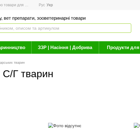
товари для здоров'я
Рус
Новини
Укр
Акції
Бренди
Контакти
Статті про 
, вет препарати, зооветеринарні товари
аринництво
ЗЗР | Насіння | Добрива
Продукти для 
дарських тварин
 С/Г тварин