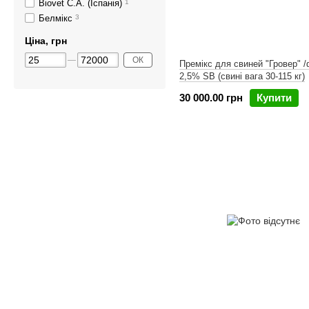
Biovet C.A. (Іспанія)
1
Белмікс
3
Ціна, грн
ОК
Премікс для свиней "Гровер" /
2,5% SB (свині вага 30-115 кг)
30 000.00 грн
Купити