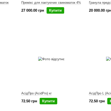
оматок
Премікс для лактуючих свиноматок 4%
Гранула предс
27 000.00 грн
Купити
20 000.00 гр
АсідПро (AcidPro) кг
АсідПро L (Aci
72.50 грн
Купити
72.50 грн