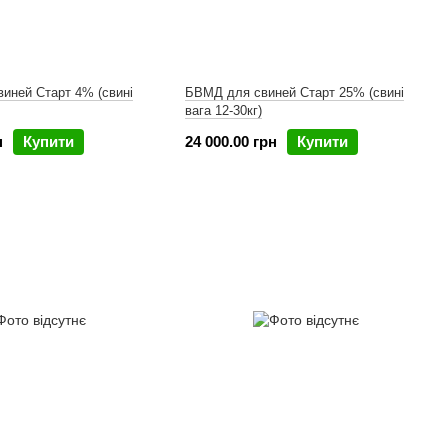
виней Старт 4% (свині
БВМД для свиней Старт 25% (свині
вага 12-30кг)
н
Купити
24 000.00 грн
Купити