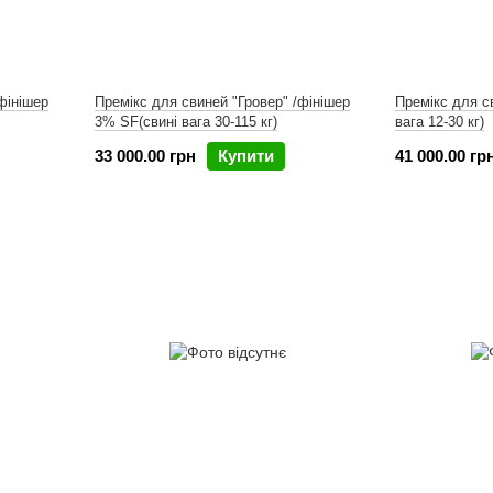
фінішер
Премікс для свиней "Гровер" /фінішер
Премікс для с
3% SF(свині вага 30-115 кг)
вага 12-30 кг)
33 000.00 грн
Купити
41 000.00 гр