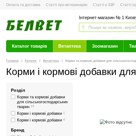
Оплата та доставка
Статті про ветеринарію
Статті о ЗЗР
Статті про 
Інтернет-магазин № 1 Киэву
Каталог товарів
Ветаптека
Зоомагазин
Тв
Головна
Каталог
Ветаптека
Корми та кормові добавки для сільськогоспо
Корми і кормові добавки для
Розділ
Корми та кормові добавки
для сільськогосподарських
тварин
15
Корми і кормові добавки
1
Корми і кормові добавки
4
Бренд