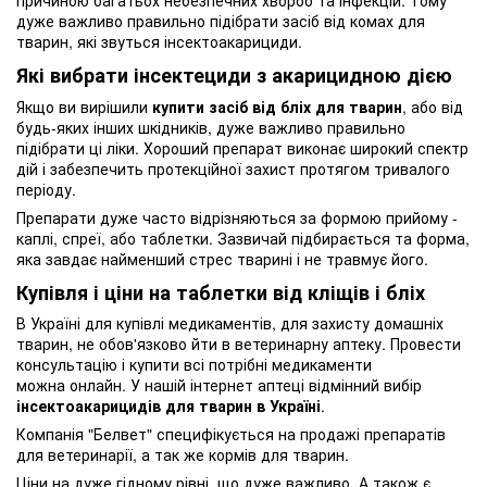
причиною багатьох небезпечних хвороб та інфекцій. Тому
дуже важливо правильно підібрати засіб від комах для
тварин, які звуться інсектоакарициди.
Які вибрати інсектециди з акарицидною дією
Якщо ви вирішили
купити засіб від бліх для тварин
, або від
будь-яких інших шкідників, дуже важливо правильно
підібрати ці ліки. Хороший препарат виконає широкий спектр
дій і забезпечить протекційної захист протягом тривалого
періоду.
Препарати дуже часто відрізняються за формою прийому -
каплі, спреї, або таблетки
. Зазвичай підбирається та форма,
яка завдає найменший стрес тварині і не травмує його.
Купівля і ціни на таблетки від кліщів і бліх
В Україні для купівлі медикаментів, для захисту домашніх
тварин, не обов'язково йти в ветеринарну аптеку. Провести
консультацію і купити всі потрібні медикаменти
можна онлайн. У нашій інтернет аптеці відмінний вибір
інсектоакарицидів для тварин в Україні
.
Компанія "Белвет" специфікується на продажі препаратів
для ветеринарії, а так же кормів для тварин.
Ціни на дуже гідному рівні, що дуже важливо. А також є