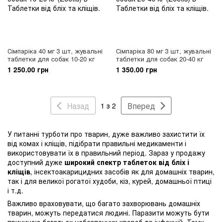
Сімпаріка 40 мг 3 шт, жувальні
Сімпаріка 80 мг 3 шт, жувальні
таблетки для собак 10-20 кг
таблетки для собак 20-40 кг
1 250.00 грн
1 350.00 грн
Назад
Вперед
1 з 2
У питанні турботи про тварин, дуже важливо захистити їх
від комах і кліщів, підібрати правильні медикаменти і
використовувати їх в правильний період. Зараз у продажу
доступний дуже
широкий спектр таблеток від бліх і
кліщів
, інсектоакарицидних засобів як для домашніх тварин,
так і для великої рогатої худоби, кіз, курей, домашньої птиці
і т.д.
Важливо враховувати, що багато захворювань домашніх
тварин, можуть передатися людині. Паразити можуть бути