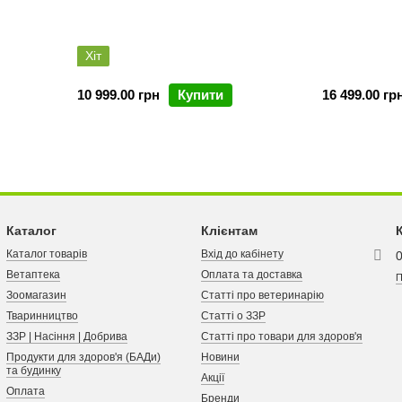
Хіт
10 999.00 грн
Купити
16 499.00 гр
Каталог
Клієнтам
Каталог товарів
Вхід до кабінету
Ветаптека
Оплата та доставка
П
Зоомагазин
Статті про ветеринарію
Тваринництво
Статті о ЗЗР
ЗЗР | Насіння | Добрива
Статті про товари для здоров'я
Продукти для здоров'я (БАДи)
Новини
та будинку
Акції
Оплата
Бренди