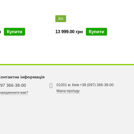
Хіт
н
Купити
13 999.00 грн
Купити
Контактна інформація
097 366-38-00
01001 м. Киів +38 (097) 366-38-00
Мапа проїзду
ередзвонити вам?