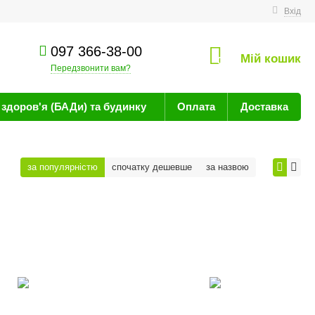
техніку
Вхід
097 366-38-00
Мій кошик
0
Передзвонити вам?
здоров'я (БАДи) та будинку
Оплата
Доставка
за популярністю
спочатку дешевше
за назвою