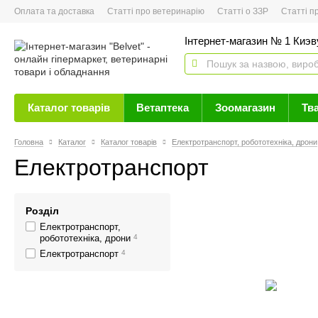
Оплата та доставка
Статті про ветеринарію
Статті о ЗЗР
Статті про 
Інтернет-магазин № 1 Киэву
Каталог товарів
Ветаптека
Зоомагазин
Тв
Головна
Каталог
Каталог товарів
Електротранспорт, робототехніка, дрони
Електротранспорт
Розділ
Електротранспорт,
робототехніка, дрони
4
Електротранспорт
4