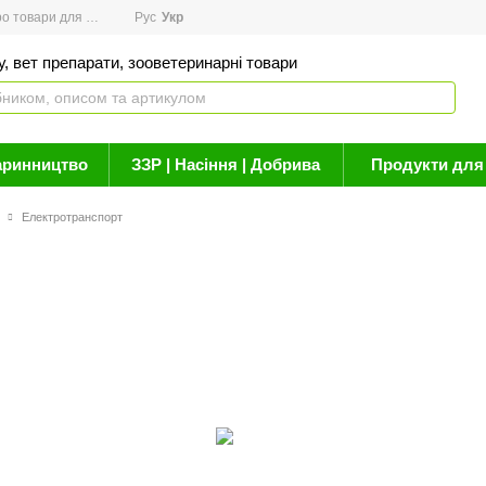
товари для здоров'я
Рус
Новини
Укр
Акції
Бренди
Контакти
Статті про 
, вет препарати, зооветеринарні товари
аринництво
ЗЗР | Насіння | Добрива
Продукти для 
Електротранспорт