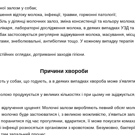
ої залози у собак;
ння відтоку молока, інфекції, травми, гормонні патології;
біль у ділянці молочних залоз, зміна консистенції та кольору молока
 лікаря, лабораторні дослідження молока, в деяких випадках УЗД та 
обак застосовується регулярне зціджування молока, масування, місце
ми, знеболювальні, антибіотики тощо. У кожному випадку терапія 
тійних оглядах, дотриманні заходів гігієни.
Причини хвороби
ь у собак, що годують, а в деяких випадках хвороба може з'являтися
олоко продукується у великих кількостях і при цьому не зціджується
 відлучення цуценят. Молочні залози виробляють певний обсяг мол
 молочко буде застоюватися і, з великою можливістю, з'явиться за
поранитися під час прогулянки, вдаритися, її може покусати комах
ні інфекції розносяться організмом з кровотоком. Безумовно, бактер
и там запальний процес.