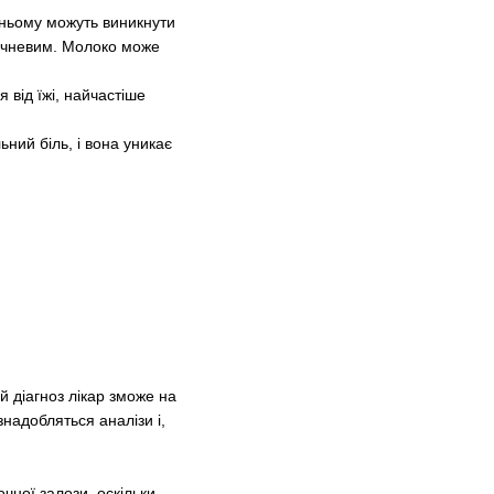
 ньому можуть виникнути
ричневим. Молоко може
 від їжі, найчастіше
ьний біль, і вона уникає
й діагноз лікар зможе на
надобляться аналізи і,
ної залози, оскільки