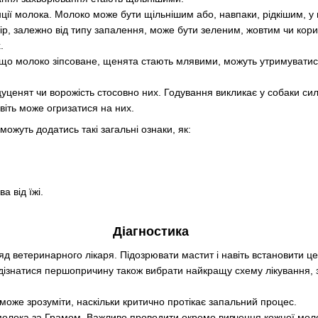
нції молока. Молоко може бути щільнішим або, навпаки, рідкішим, у
олір, залежно від типу запалення, може бути зеленим, жовтим чи ко
.
, що молоко зіпсоване, щенята стають млявими, можуть утримуватися
 цуценят чи ворожість стосовно них. Годування викликає у собаки сил
віть може огризатися на них.
можуть додатись такі загальні ознаки, як:
а від їжі.
Діагностика
 ветеринарного лікаря. Підозрювати мастит і навіть встановити це
дізнатися першопричину також вибрати найкращу схему лікування, з
поможе зрозуміти, наскільки критично протікає запальний процес.
молока за Грамом. Важливо проводити окремо вивчення кожної молоч