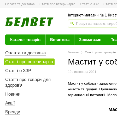
Оплата та доставка
Статті про ветеринарію
Статті о ЗЗР
Статті про 
Інтернет-магазин № 1 Киэву
Каталог товарів
Ветаптека
Зоомагазин
Тв
Оплата та доставка
Головна
Статті про ветеринарію
Мастит у со
Статті про ветеринарію
Статті о ЗЗР
19 листопада 2021
Статті про товари для
Мастит у собаки - запалення
здоров'я
живота та грудей. Причиною
Новини
гормональні патології. Моло
Акції
Мас
Бренди