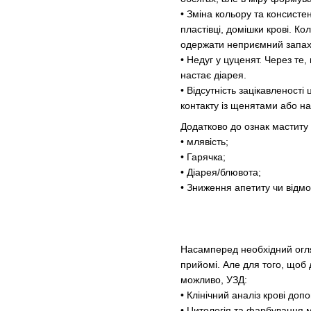
• Зміна кольору та консисте
пластівці, домішки крові. К
одержати неприємний запах
• Недуг у цуценят. Через те
настає діарея.
• Відсутність зацікавленості
контакту із щенятами або на
Додатково до ознак маститу 
• млявість;
• Гарячка;
• Діарея/блювота;
• Зниження апетиту чи відмов
Насамперед необхідний огляд
прийомі. Але для того, щоб 
можливо, УЗД:
• Клінічний аналіз крові до
• Цитологія та фарбування 