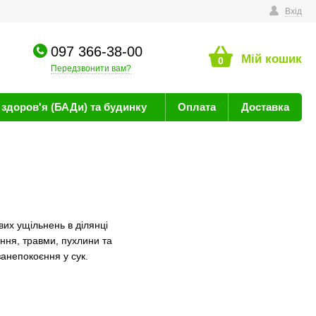
техніку
Вхід
097 366-38-00
Мій кошик
0
Передзвонити вам?
здоров'я (БАДи) та будинку
Оплата
Доставка
вих ущільнень в ділянці
ння, травми, пухлини та
занепокоєння у сук.