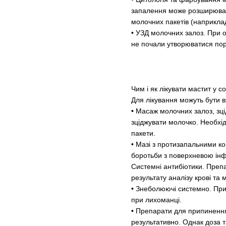
запалення може розширювати
молочних пакетів (наприклад,
• УЗД молочних залоз. При о
не почали утворюватися порож
Чим і як лікувати мастит у 
Для лікування можуть бути вж
• Масаж молочних залоз, зц
зціджувати молочко. Необхід
пакети.
• Мазі з протизапальними к
боротьби з поверхневою інф
Системні антибіотики. Препа
результату аналізу крові та 
• Знеболюючі системно. При
при лихоманці.
• Препарати для припинення 
результативно. Однак доза т