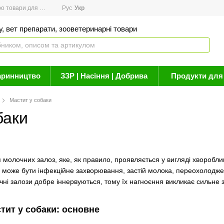
товари для здоров'я
Рус
Новини
Укр
Акції
Бренди
Контакти
Статті про 
, вет препарати, зооветеринарні товари
аринництво
ЗЗР | Насіння | Добрива
Продукти для 
Мастит у собаки
баки
 молочних залоз, яке, як правило, проявляється у вигляді хворобли
 може бути інфекційне захворювання, застій молока, переохолодже
чні залози добре іннервуються, тому їх нагноєння викликає сильне 
тит у собаки: основне