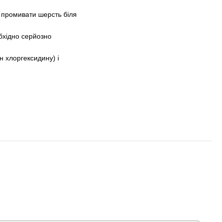
о промивати шерсть біля
обхідно серйозно
н хлоргексидину) і