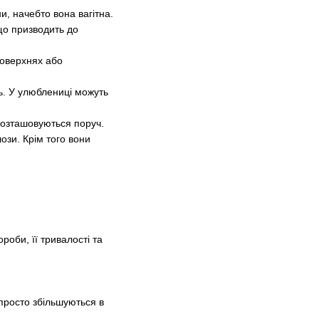
и, начебто вона вагітна.
 що призводить до
поверхнях або
ль. У улюблениці можуть
 розташовуються поруч.
зи. Крім того вони
роби, її тривалості та
 просто збільшуються в