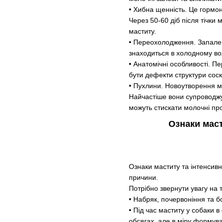
• Хибна щенність. Це гормон
Через 50-60 діб після тічки
маститу.
• Переохолодження. Запале
знаходиться в холодному во
• Анатомічні особливості. П
бути дефекти структури сос
• Пухлини. Новоутворення мо
Найчастіше вони супроводжу
можуть стискати молочні про
Ознаки мас
Ознаки маститу та інтенсивн
причини.
Потрібно звернути увагу на т
• Набряк, почервоніння та б
• Під час маститу у собаки 
обсягах, але в міру формув