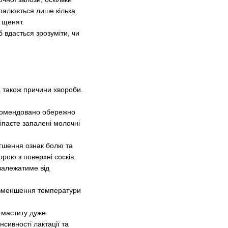
палюється лише кілька
и щенят.
 вдасться зрозуміти, чи
а також причини хвороби.
екомендовано обережно
іпаєте запалені молочні
гшення ознак болю та
рою з поверхні сосків.
 залежатиме від
и зменшення температури
х маститу дуже
сивності лактації та