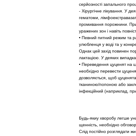
серйозності запального про
- Хірургічне лікування. У д
гематоми, лімфоекстравазат)
промивання порожнини. При 
уражених зон і навіть повні
• Певний питний режим та р
улюбленця у воді та у конкр
Однак цей захід повинен по
лактацією. У деяких випадка
• Переведення цуценят на ш
необхідно перевести цуценя
дозволяється, щоб цуценята
тканиною/попоною або закле
інфекційний (наприклад, при
Будь-якиу хворобу легше уни
щенність, необхідно обговор
Слід постійно розглядати жив