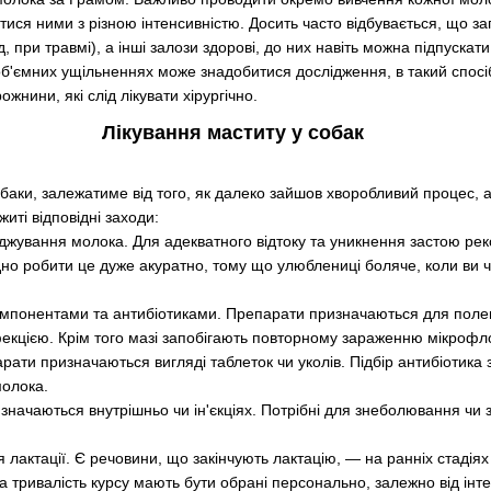
ся ними з різною інтенсивністю. Досить часто відбувається, що за
 при травмі), а інші залози здорові, до них навіть можна підпускат
б'ємних ущільненнях може знадобитися дослідження, в такий спосіб
нини, які слід лікувати хірургічно.
Лікування маститу у собак
собаки, залежатиме від того, як далеко зайшов хворобливий процес, 
иті відповідні заходи:
іджування молока. Для адекватного відтоку та уникнення застою р
но робити це дуже акуратно, тому що улюблениці боляче, коли ви ч
омпонентами та антибіотиками. Препарати призначаються для поле
екцією. Крім того мазі запобігають повторному зараженню мікрофло
рати призначаються вигляді таблеток чи уколів. Підбір антибіотика
молока.
значаються внутрішньо чи ін'єкціях. Потрібні для знеболювання ч
лактації. Є речовини, що закінчують лактацію, — на ранніх стадія
а тривалість курсу мають бути обрані персонально, залежно від інтен