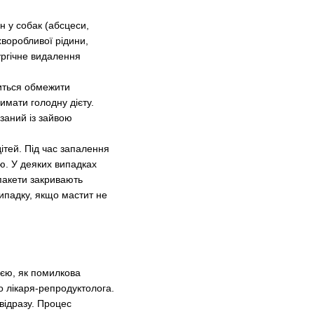
н у собак (абсцеси,
оробливої ​​рідини,
ургічне видалення
иться обмежити
имати голодну дієту.
заний із зайвою
ітей. Під час запалення
ю. У деяких випадках
пакети закривають
ипадку, якщо мастит не
ією, як помилкова
о лікаря-репродуктолога.
 відразу. Процес