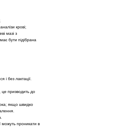
;
аналізи крові;
ві мазі з
має бути підібрана
 і без лактації.
, це призводить до
ока; якщо швидко
палення.
а.
ії можуть проникати в