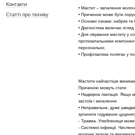
Контакти
• Мастит – запалення молочн
Статті про техніку
• Причиною може бути поруше
• Основні ознаки: набряк та 
• Діагностика включає огляд
• Для лікування маститу у с
протизапальними компонента
персонально;
• Профілактика полягає у пос
Мастити найчастіше виникают
Причиною можуть стати:
• Надмірна лактація. Якщо м
застоїв і запалення.
• Неправильне, дуже швидке
зупинити годування цуценят,
- Травма. Улюблениця може 
- Системні інфекції. Числен
молочні залози та викликат