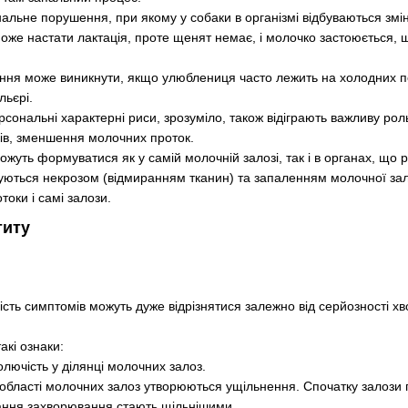
альне порушення, при якому у собаки в організмі відбуваються змін
 може настати лактація, проте щенят немає, і молочко застоюється,
ння може виникнути, якщо улюблениця часто лежить на холодних 
льєрі.
ерсональні характерні риси, зрозуміло, також відіграють важливу ро
ків, зменшення молочних проток.
жуть формуватися як у самій молочній залозі, так і в органах, що
ються некрозом (відмиранням тканин) та запаленням молочної зало
токи і самі залози.
титу
ість симптомів можуть дуже відрізнятися залежно від серйозності хво
акі ознаки:
олючість у ділянці молочних залоз.
в області молочних залоз утворюються ущільнення. Спочатку залози
ання захворювання стають щільнішими.