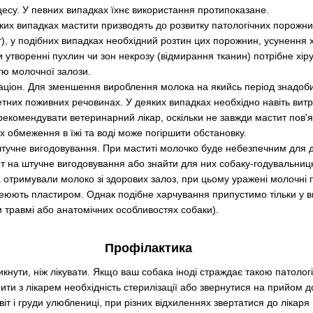
цесу. У певних випадках їхнє використання протипоказане.
еяких випадках мастити призводять до розвитку патологічних порожни
, у подібних випадках необхідний розтин цих порожнин, усунення хв
утворенні пухлин чи зон некрозу (відмирання тканин) потрібне хір
стю молочної залози.
аціон. Для зменшення вироблення молока на якийсь період знадоб
етних поживних речовинах. У деяких випадках необхідно навіть витр
рекомендувати ветеринарний лікар, оскільки не завжди мастит пов'я
х обмеження в їжі та воді може погіршити обстановку.
тучне вигодовування. При маститі молочко буде небезпечним для д
т на штучне вигодовування або знайти для них собаку-годувальниц
 отримували молоко зі здорових залоз, при цьому уражені молочні 
юють пластиром. Однак подібне харчування припустимо тільки у в
 травмі або анатомічних особливостях собаки).
Профілактика
кнути, ніж лікувати. Якщо ваш собака іноді страждає такою патолог
ити з лікарем необхідність стерилізації або звернутися на прийом д
іт і груди улюблениці, при різних відхиленнях звертатися до лікаря