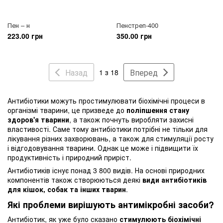
Пен – н
Пенстреп-400
223.00 грн
350.00 грн
Назад
Вперед
1 з 18
Антибіотики можуть простимулювати біохімічні процеси в
організмі тварини, це призведе до
поліпшення стану
здоров'я тварини
, а також почнуть виробляти захисні
властивості. Саме тому антибіотики потрібні не тільки для
лікування різних захворювань, а також для стимуляції росту
і відгодовування тварини. Однак це може і підвищити їх
продуктивність і природний приріст.
Антибіотиків існує понад 3 800 видів. На основі природних
компонентів також створюються деякі
види антибіотиків
для кішок, собак та інших тварин
.
Які проблеми вирішують антимікробні засоби?
Антибіотик, як уже було сказано
стимулюють біохімічні