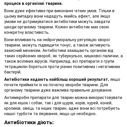
процеси в організмі тварини.
Вони дуже ефективні при виконанні чітких умов. Тільки в
цьому випадку вони нададуть якийсь ефект, але якщо
умови не дотримуватися антибіотики можуть завдати
шкоди організму тварини. Кожен антибіотик має свою
конкретну властивість.
Вони впливають на нейрогуморальну регуляцію хворої
тварини, можуть підвищити тонус, а також активують
захисний механізм. Антибіотики захищають організм від
таких серйозних хвороб, як туберкульоз, кишкової палички, а
також всіляких вірусів. Наприклад, всі препарати з групи
тетрациклін боряться проти різних позитивних і негативних
бактерій.
Антибіотики надають найбільш хороший результат,
якщо
почати приймати їх на початку хвороби тварини. Для
організму тварини дуже важлива правильне дозування.
Антимікробні препарати
для тварин можна використовувати
як для кішок і собак, так і для щурів, корів, курей, коней,
кроликів, овець та інших тварин
, адже вони всі потребують
нашої турботи та лікування, якщо це необхідно.
Антибіотики діють: