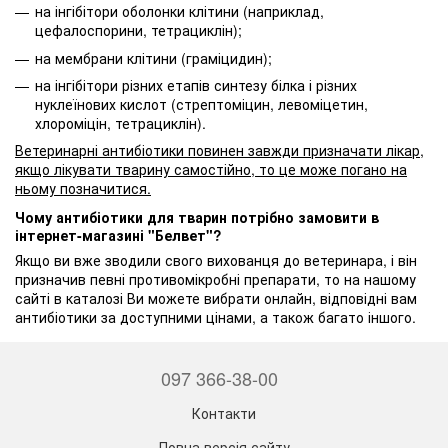
на інгібітори оболонки клітини (наприклад,
цефалоспорини, тетрациклін);
на мембрани клітини (граміцидин);
на інгібітори різних етапів синтезу білка і різних
нуклеїнових кислот (стрептоміцин, левоміцетин,
хлороміцін, тетрациклін).
Ветеринарні антибіотики повинен завжди призначати лікар,
якщо лікувати тварину самостійно, то це може погано на
ньому позначитися.
Чому антибіотики для тварин потрібно замовити в
інтернет-магазині "Белвет"?
Якщо ви вже зводили свого вихованця до ветеринара, і він
призначив певні противомікробні препарати, то на нашому
сайті в каталозі Ви можете вибрати онлайн, відповідні вам
антибіотики за доступними цінами, а також багато іншого.
097 366-38-00
Контакти
Повна версія сайту