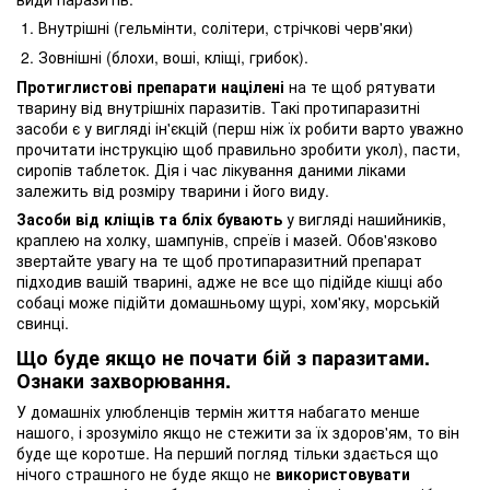
Внутрішні (гельмінти, солітери, стрічкові черв'яки)
Зовнішні (блохи, воші, кліщі, грибок).
Протиглистові препарати націлені
на те щоб рятувати
тварину від внутрішніх паразитів. Такі протипаразитні
засоби є у вигляді ін'єкцій (перш ніж їх робити варто уважно
прочитати інструкцію щоб правильно зробити укол), пасти,
сиропів таблеток. Дія і час лікування даними ліками
залежить від розміру тварини і його виду.
Засоби від кліщів та бліх бувають
у вигляді нашийників,
краплею на холку, шампунів, спреїв і мазей. Обов'язково
звертайте увагу на те щоб протипаразитний препарат
підходив вашій тварині, адже не все що підійде кішці або
собаці може підійти домашньому щурі, хом'яку, морській
свинці.
Що буде якщо не почати бій з паразитами.
Ознаки захворювання.
У домашніх улюбленців термін життя набагато менше
нашого, і зрозуміло якщо не стежити за їх здоров'ям, то він
буде ще коротше. На перший погляд тільки здається що
нічого страшного не буде якщо не
використовувати