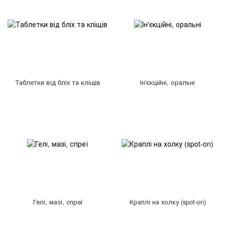
Таблетки від бліх та кліщів
Ін'єкційні, оральні
Гелі, мазі, спреї
Краплі на холку (spot-on)