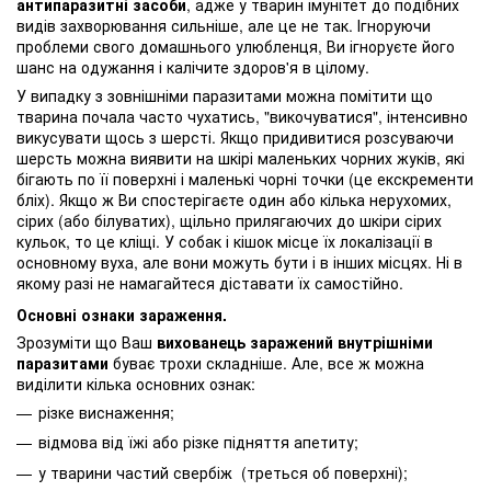
антипаразитні засоби
, адже у тварин імунітет до подібних
видів захворювання сильніше, але це не так. Ігноруючи
проблеми свого домашнього улюбленця, Ви ігноруєте його
шанс на одужання і калічите здоров'я в цілому.
У випадку з зовнішніми паразитами можна помітити що
тварина почала часто чухатись, "викочуватися", інтенсивно
викусувати щось з шерсті. Якщо придивитися розсуваючи
шерсть можна виявити на шкірі маленьких чорних жуків, які
бігають по її поверхні і маленькі чорні точки (це екскременти
бліх). Якщо ж Ви спостерігаєте один або кілька нерухомих,
сірих (або білуватих), щільно прилягаючих до шкіри сірих
кульок, то це кліщі. У собак і кішок місце їх локалізації в
основному вуха, але вони можуть бути і в інших місцях. Ні в
якому разі не намагайтеся діставати їх самостійно.
Основні ознаки зараження.
Зрозуміти що Ваш
вихованець заражений внутрішніми
паразитами
буває трохи складніше. Але, все ж можна
виділити кілька основних ознак:
різке виснаження;
відмова від їжі або різке підняття апетиту;
у тварини частий свербіж (треться об поверхні);