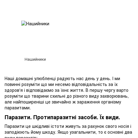
Нашийники
Наші домашні улюбленці радують нас день у день. І ми
повинні розуміти що ми несемо відповідальність за їх
здоров'я і відповідаємо за їхнє життя. В першу чергу варто
розуміти що тварини схильні до різного виду захворювань,
але найпоширеніші це звичайно ж
зараження організму
паразитами
.
Паразити. Протипаразитні засоби. Їх види.
Паразити це шкідливі істоти живуть за рахунок свого носія і
заподіюють йому шкоду. Якщо узагальнити, то є основні два
види паразитів: