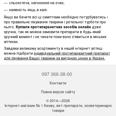
сльозотеча, нагноєння на очах;
наявність яєць в калі.
Якщо ви бачите всі ці симптоми необхідно потурбуватись і
про правильне лікування тварини і ретельної турботи про
нього.
Купівля протипаразитних засобів онлайн
дуже
зручна, так як можна замовити препарати в будь-який
зручний момент і не чекати поки воно з'явиться в міських
аптеках.
Завдяки великому асортименту в нашій інтернет аптеці
можна підібрати
індивідуальний протипаразитний препарат
для лікування Вашої тварини за вигідною ціною в Україні.
097 366-38-00
Контакти
Повна версія сайту
© 2014—2026
Інтернет-магазин № 1 Киэву, вет препарати, зооветеринарні
товари