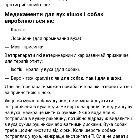
протигрибковий ефект.
Медикаменти для вух кішок і собак
виробляються як:
Краплі.
Лосьйони (для промивання вуха).
Мазі і присипки.
Ветпрепарати які ветеринарний лікар зазвичай призначає
для терапії отиту:
Ізотік - краплі у вуха (для собак).
Барс - теж краплі
(є як для собак, так і для кішок)
.
Дані ветпрепарати можна придбати в нашій інтернет аптеці
за прийнятною ціною.
Якщо ви миєте собаку душем, не можна допустити
потрапляння в вуха води. Не варто направляти воду з душу
на вуха, найкраще мити їх руками. Якщо вода все ж
потрапила в вушну раковину, потрібно відразу ж видалити її
з вуха сухим рушником або ватними дисками. Вуха собак
треба щодня чистити від сірки. Коли шерсть собаки
потрапляє у вуха, найкраще вистригати її. Слід не давати