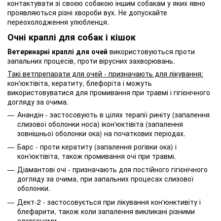
контактувати зі своєю собакою іншим собакам у яких явно
проявляються різні хвороби вух. Не допускайте
переохолодження улюбленця.
Очні краплі для собак і кішок
Ветеринарні краплі для очей
використовуються проти
запальних процесів, проти вірусних захворювань.
Такі ветпрепарати для очей - призначають для лікування:
кон'юктівіта, кератиту, блефоріта і можуть
використовуватися для промивання при травмі і гігієнічного
догляду за очима.
Анандін - застосовують в цілях терапії риніту (запалення
слизової оболонки носа) ікон'юктівіта (запалення
зовнішньої оболонки ока) на початкових періодах.
Барс - проти кератиту (запалення рогівки ока) і
кон'юктівіта, також промивання очі при травмі.
Діамантові очі - призначають для постійного гігієнічного
догляду за очима, при запальних процесах слизової
оболонки.
Дект-2 - застосовується при лікування кон'юнктивіту і
блефарити, також коли запалення викликані різними
алергенами.