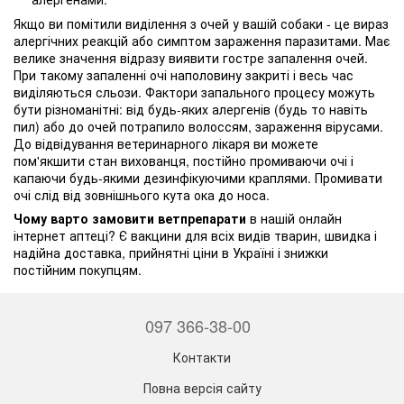
Якщо ви помітили виділення з очей у вашій собаки - це вираз
алергічних реакцій або симптом зараження паразитами. Має
велике значення відразу виявити гостре запалення очей.
При такому запаленні очі наполовину закриті і весь час
виділяються сльози. Фактори запального процесу можуть
бути різноманітні: від будь-яких алергенів (будь то навіть
пил) або до очей потрапило волоссям, зараження вірусами.
До відвідування ветеринарного лікаря ви можете
пом'якшити стан вихованця, постійно промиваючи очі і
капаючи будь-якими дезинфікуючими краплями. Промивати
очі слід від зовнішнього кута ока до носа.
Чому варто замовити ветпрепарати
в нашій онлайн
інтернет аптеці? Є вакцини для всіх видів тварин, швидка і
надійна доставка, прийнятні ціни в Україні і знижки
постійним покупцям.
097 366-38-00
Контакти
Повна версія сайту