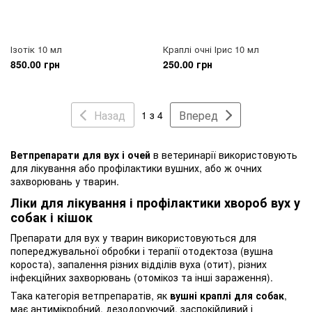
Ізотік 10 мл
Краплі очні Ірис 10 мл
850.00 грн
250.00 грн
Назад
Вперед
1 з 4
Ветпрепарати для вух і очей
в ветеринарії використовують
для лікування або профілактики вушних, або ж очних
захворювань у тварин.
Ліки для лікування і профілактики хвороб вух у
собак і кішок
Препарати для вух у тварин використовуються для
попереджувальної обробки і терапії отодектоза (вушна
короста), запалення різних відділів вуха (отит), різних
інфекційних захворювань (отомікоз та інші зараження).
Така категорія ветпрепаратів, як
вушні краплі для собак
,
має антимікробний, дезодоруючий, заспокійливий і