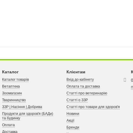
Каталог
Клієнтам
Каталог товарів
Вхід до кабінету
Ветаптека
Оплата та доставка
П
Зоомагазин
Статті про ветеринарію
Тваринництво
Статті о ЗЗР
ЗЗР | Насіння | Добрива
Статті про товари для здоров'я
Продукти для здоров'я (БАДи)
Новини
та будинку
Акції
Оплата
Бренди
Доставка