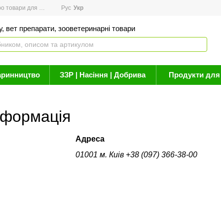
товари для здоров'я
Рус
Новини
Укр
Акції
Бренди
Контакти
Статті про 
, вет препарати, зооветеринарні товари
аринництво
ЗЗР | Насіння | Добрива
Продукти для 
нформація
Адреса
01001 м. Киів +38 (097) 366-38-00