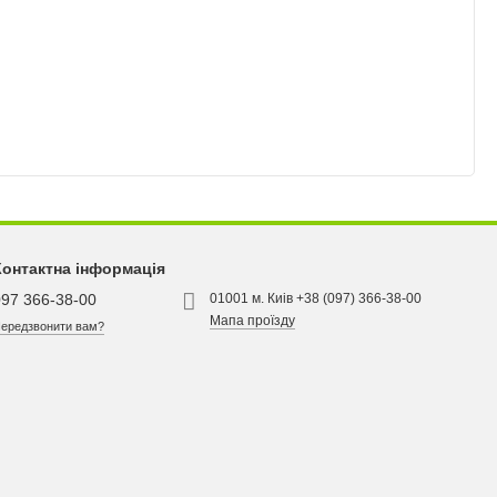
Контактна інформація
097 366-38-00
01001 м. Киів +38 (097) 366-38-00
Мапа проїзду
ередзвонити вам?