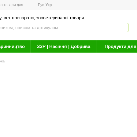
товари для здоров'я
Рус
Новини
Укр
Акції
Бренди
Контакти
Статті про 
, вет препарати, зооветеринарні товари
аринництво
ЗЗР | Насіння | Добрива
Продукти для 
ика