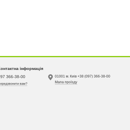
Контактна інформація
097 366-38-00
01001 м. Киів +38 (097) 366-38-00
Мапа проїзду
ередзвонити вам?