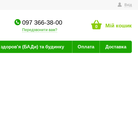
техніку
Вхід
097 366-38-00
Мій кошик
0
Передзвонити вам?
здоров'я (БАДи) та будинку
Оплата
Доставка