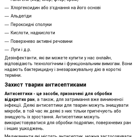
Хлоргексидин або з'єднання на його основі
Альдегіди
Пероксидні сполуки
Кислоти, надкислоти
Поверхнево активні речовини
Луги і д.р.
Дезінфектанти, які ви можете купити у нас онлайн,
відповідають технологічним і функціональним вимогам. Вони
надають бактерицидну і знезаражувальну дію в короткі
терміни.
Захист тварин антисептиками
Антисептики - це засоби, призначені для обробки
відкритих ран
, а також, для затримання вже виникненої
інфекції. Деякі антисептики для тварин можуть знищувати
мікроби, в той час як деякі з них тільки пригнічують або
знищують їх зростання. Антисептики можуть
використовуватися для обробки подряпин, поверхневих ран
і інших ушкоджень.
Медикаменти які містять антисептик, можна застосовувати