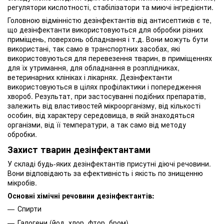
регулятори кислотності, стабілізатори та миючі інгредієнти.
Головною відмінністю дезінфектантів від антисептиків є те,
що дезінфектанти використовуються для обробки різних
приміщень, поверхонь обладнання і т.д. Вони можуть бути
використані, так само в транспортних засобах, які
використовуються для перевезення тварин, в приміщеннях
для їх утримання, для обладнання в розплідниках,
ветеринарних клініках і лікарнях. Дезінфектанти
використовуються в цілях профілактики і попередження
хвороб. Результат, при застосуванні подібних препаратів,
залежить від властивостей мікроорганізму, від кількості
особин, від характеру середовища, в якій знаходяться
організми, від її температури, а так само від методу
обробки.
Захист тварин дезінфектантами
У складі будь-яких дезінфектантів присутні діючі речовини.
Вони відповідають за ефективність і якість по знищенню
мікробів.
Основні хімічні речовини дезінфектантів:
Спирти
Галогени (йод, хлор, фтор, бром)