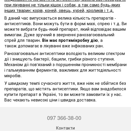
при лікуванні не тільки кішок і собак, а так само будь-яких
інших тварин: корів, коней, овець, курей, кроликів і т.д.
В даний час випускається велика кількість препаратів -
антисептиків. Вони можуть бути в формі мазі, спрею і т.д. Ви
можете вибрати будь-який препарат, який відповідає вашим
вимогам. Дуже зручний в зверненні ранозагоювальний
спрей для тварин.
Він має протимікробну дію
, а
також допомагає в лікуванні вже інфікованих ран.
Ранозагоювальні антисептики володіють великим спектром
дії і знищують бактерії, бацили, грибки різного ступеня.
Механізм дії пов'язаний з порушенням проникності мембрани
і гальмуванням ферментів, важливих для життєдіяльності
мікробів.
У швидкому темпі сучасного життя, вже ніяк не обійтися без
препаратів, що містять антисептики. Якщо вам знадобилося
купити препарат в Україні, то ви можете замовити їх у нас.
Вас чекають невисокі ціни і швидка доставка.
097 366-38-00
Контакти