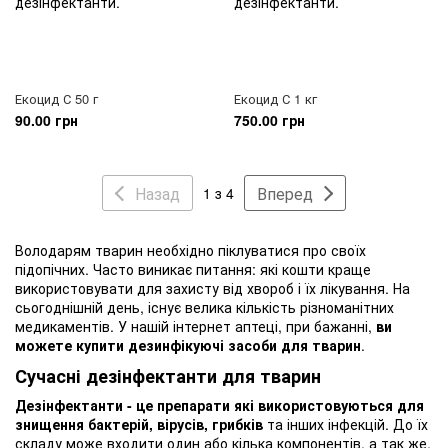
Екоцид С 50 г
Екоцид С 1 кг
90.00 грн
750.00 грн
Назад
Вперед
1 з 4
Володарям тварин необхідно піклуватися про своїх
підопічних. Часто виникає питання: які кошти краще
використовувати для захисту від хвороб і їх лікування. На
сьогоднішній день, існує велика кількість різноманітних
медикаментів. У нашій інтернет аптеці, при бажанні,
ви
можете купити дезинфікуючі засоби для тварин
.
Сучасні дезінфектанти для тварин
Дезінфектанти - це препарати які використовуються для
знищення бактерій, вірусів, грибків
та інших інфекцій. До їх
складу може входити один або кілька компонентів, а так же,