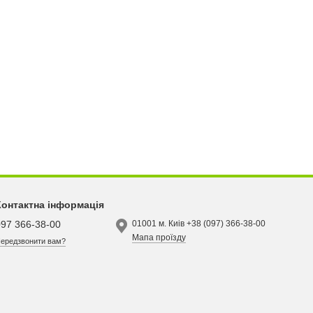
Контактна інформація
097 366-38-00
01001 м. Киів +38 (097) 366-38-00
Мапа проїзду
ередзвонити вам?