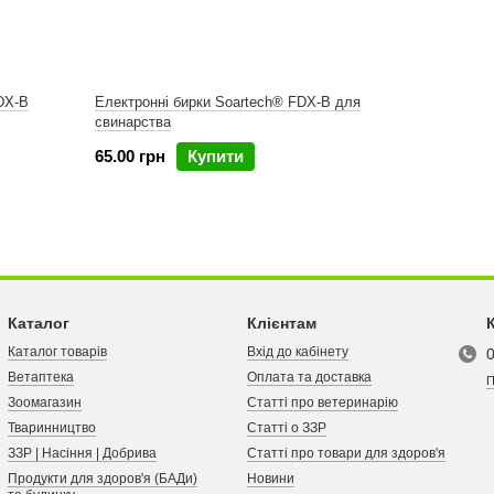
DX-B
Електронні бирки Soartech® FDX-B для
свинарства
65.00 грн
Купити
Каталог
Клієнтам
Каталог товарів
Вхід до кабінету
Ветаптека
Оплата та доставка
П
Зоомагазин
Статті про ветеринарію
Тваринництво
Статті о ЗЗР
ЗЗР | Насіння | Добрива
Статті про товари для здоров'я
Продукти для здоров'я (БАДи)
Новини