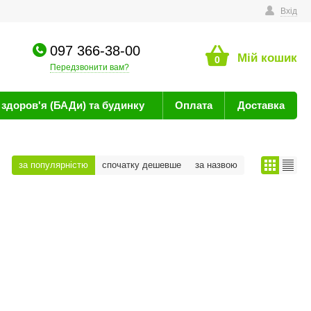
техніку
Вхід
097 366-38-00
Мій кошик
0
Передзвонити вам?
здоров'я (БАДи) та будинку
Оплата
Доставка
за популярністю
спочатку дешевше
за назвою