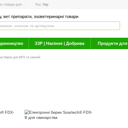
товари для здоров'я
Рус
Новини
Укр
Акції
Бренди
Контакти
Статті про 
, вет препарати, зооветеринарні товари
аринництво
ЗЗР | Насіння | Добрива
Продукти для 
ні бирки для ВРХ та свиней