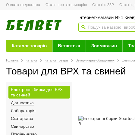
Оплата та доставка
Статті про ветеринарію
Статті о ЗЗР
Статті про 
Інтернет-магазин № 1 Киэву
Каталог товарів
Ветаптека
Зоомагазин
Тв
Головна
Каталог
Каталог товарів
Ветеринарне обладнання
Електрон
Товари для ВРХ та свиней
Електронні бирки для ВРХ
та свиней
Діагностика
Лабораторія
Скотарство
Свинарство
Птахівництво