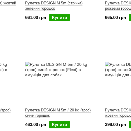
а) жовтий
Рулетка DESIGN M 5m (стрічка)
Рулетка DESIG
зелений горошок
рожевий горо
661.00 грн
Купити
665.00 грн
(трос)
Рулетка DESIGN M 5m / 20 kg (трос)
Рулетка DESIG
синій горошок
жовтий горош
463.00 грн
Купити
398.00 грн