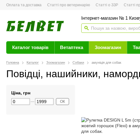
Оплата та доставка
Статті про ветеринарію
Статті о ЗЗР
Статті про 
Інтернет-магазин № 1 Киэву
Каталог товарів
Ветаптека
Зоомагазин
Тв
Головна
Каталог
Зоомагазин
Собаки
амуніція для собак
Повідці, нашийники, наморд
Ціна, грн
ОК