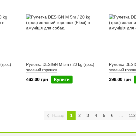
(трос)
Рулетка DESIGN M 5m / 20 kg (трос)
Рулетка DESIG
зелений горошок
зелений горош
463.00 грн
Купити
398.00 грн
Назад
1
2
3
4
5
6
...
112