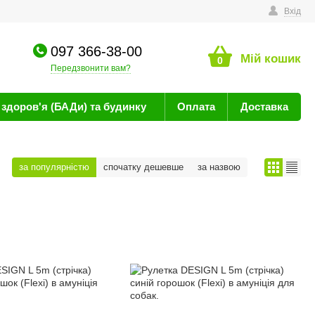
техніку
Вхід
097 366-38-00
Мій кошик
0
Передзвонити вам?
здоров'я (БАДи) та будинку
Оплата
Доставка
за популярністю
спочатку дешевше
за назвою