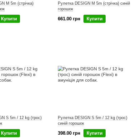
N M 5m (стрічка)
Рулетка DESIGN M 5m (стрічка) синій
шок
горошок
Купити
661.00 грн
Купити
N S 5m / 12 kg (трос)
Рулетка DESIGN S 5m / 12 kg (трос)
ок
синій горошок
Купити
398.00 грн
Купити