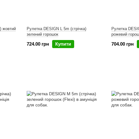
) жовтий
Рулетка DESIGN L 5m (стрічка)
Рулетка DESIG
зелений горошок
рожевий горо
724.00 грн
Купити
704.00 грн