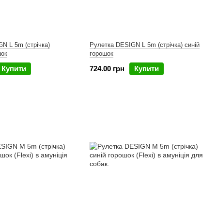
N L 5m (стрічка)
Рулетка DESIGN L 5m (стрічка) синій
шок
горошок
Купити
724.00 грн
Купити