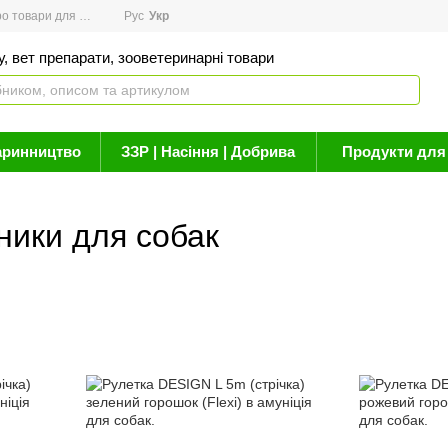
товари для здоров'я
Рус
Новини
Укр
Акції
Бренди
Контакти
Статті про 
, вет препарати, зооветеринарні товари
аринництво
ЗЗР | Насіння | Добрива
Продукти для 
ники для собак