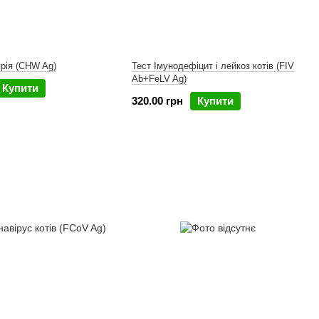
рія (СНW Ag)
Тест Імунодефіцит і лейкоз котів (FIV
Ab+FeLV Ag)
Купити
320.00 грн
Купити