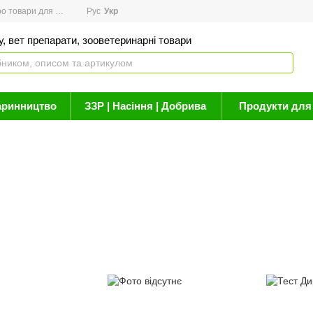
товари для здоров'я
Рус
Новини
Укр
Акції
Бренди
Контакти
Статті про 
, вет препарати, зооветеринарні товари
аринництво
ЗЗР | Насіння | Добрива
Продукти для 