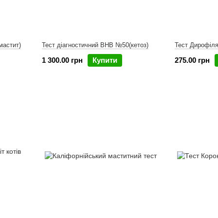
мастит)
Тест діагностичний ВНВ №50(кетоз)
Тест Дирофіля
1 300.00 грн
Купити
275.00 грн