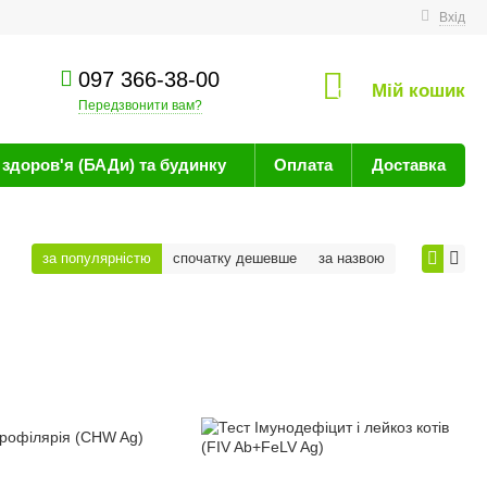
техніку
Вхід
097 366-38-00
Мій кошик
0
Передзвонити вам?
здоров'я (БАДи) та будинку
Оплата
Доставка
за популярністю
спочатку дешевше
за назвою