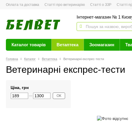
Оплата та доставка
Статті про ветеринарію
Статті о ЗЗР
Статті про 
Інтернет-магазин № 1 Киэву
Каталог товарів
Ветаптека
Зоомагазин
Тв
Головна
Каталог
Ветаптека
Ветеринарні експрес-тести
Ветеринарні експрес-тести
Ціна, грн
ОК