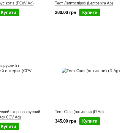
ус котів (FCоV Ag)
Тест Лептоспіроз (Leptospira Ab)
Купити
280.00 грн
Купити
усний і короновірусний
Тест Сказ (антигени) (R Ag)
 Ag+ССV Ag)
345.00 грн
Купити
Купити