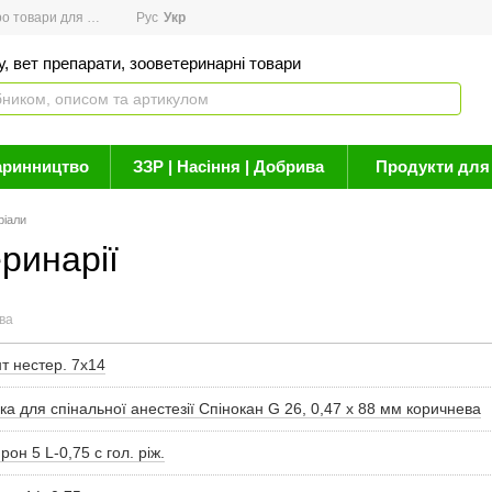
товари для здоров'я
Рус
Новини
Укр
Акції
Бренди
Контакти
Статті про 
, вет препарати, зооветеринарні товари
аринництво
ЗЗР | Насіння | Добрива
Продукти для 
ріали
ринарії
ва
т нестер. 7х14
ка для спінальної анестезії Спінокан G 26, 0,47 х 88 мм коричнева
рон 5 L-0,75 с гол. ріж.