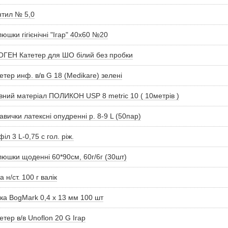
тил № 5,0
юшки гігієнічні "Ігар" 40х60 №20
ГЕН Катетер для ШО білий без пробки
етер инф. в/в G 18 (Medikare) зелені
ний матеріал ПОЛИКОН USP 8 metric 10 ( 10метрів )
авички латексні опудренні р. 8-9 L (50пар)
іл 3 L-0,75 с гол. ріж.
юшки щоденні 60*90см, 60г/6г (30шт)
а н/ст. 100 г валік
ка BogMark 0,4 x 13 мм 100 шт
етер в/в Unoflon 20 G Ігар