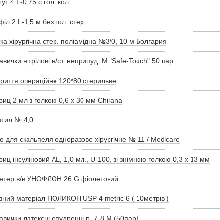
гут 4 L-0,75 с гол. кол.
іл 2 L-1,5 м без гол. стер.
ка хірургічна стер. поліамідна №3/0, 10 м Болгария
авички нітрілові н/ст. неприпуд. M "Safe-Touch" 50 пар
риття операційне 120*80 стерильне
иц 2 мл з голкою 0,6 х 30 мм Chirana
тил № 4,0
о для скальпеля одноразове хірургічне № 11 / Medicare
иц інсуліновий AL, 1,0 мл., U-100, зі знімною голкою 0,3 х 13 мм
етер в/в УНОФЛОН 26 G фіолетовий
ний матеріал ПОЛИКОН USP 4 metric 6 ( 10метрів )
авички латексні опудренні р. 7-8 М (50пар)