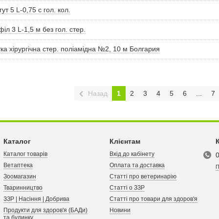
гут 5 L-0,75 с гол. кол.
іл 3 L-1,5 м без гол. стер.
ка хірургічна стер. поліамідна №2, 10 м Болгария
Назад
1
2
3
4
5
6
...
7
Каталог
Клієнтам
Каталог товарів
Вхід до кабінету
Ветаптека
Оплата та доставка
П
Зоомагазин
Статті про ветеринарію
Тваринництво
Статті о ЗЗР
ЗЗР | Насіння | Добрива
Статті про товари для здоров'я
Продукти для здоров'я (БАДи)
Новини
та будинку