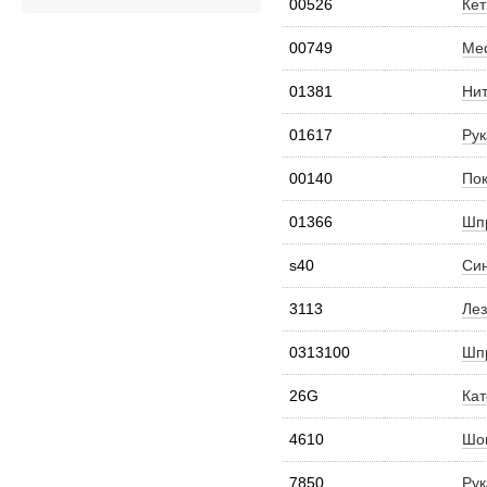
00526
Кет
00749
Меф
01381
Нит
01617
Рук
00140
Пок
01366
Шпр
s40
Син
3113
Лез
0313100
Шпр
26G
Кат
4610
Шов
7850
Рук