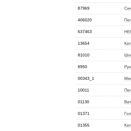
87969
Син
406020
Пел
637463
НЕО
13654
Кат
81010
Шов
8950
Рук
00343_1
Меф
10011
Пел
01130
Ват
01371
Гол
01355
Кат