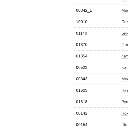
00342_1
Меф
10010
Пел
01140
Бин
01370
Гол
01354
Кат
00523
Кет
00343
Меф
01603
Нит
01618
Рук
00142
Пок
00154
Шпр