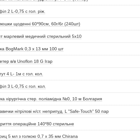
іл 2 L-0,75 с гол. ріж.
юшки щоденні 60*90см, 60г/6г (240шт)
т марлевий медичний стерильний 5х10
ка BogMark 0,3 x 13 мм 100 шт
етер в/в Unoflon 18 G Ігар
гут 4 L- 1м с гол. кол.
іл 3 L-0,75 с гол. кол.
ка хірургічна стер. поліамідна №0, 10 м Болгария
авички нітрілові н/ст. неприпуд. L "Safe-Touch" 50 пар
риття операційне 140*80 стерильне
иц 5 мл з голкою 0,7 х 35 мм Chirana