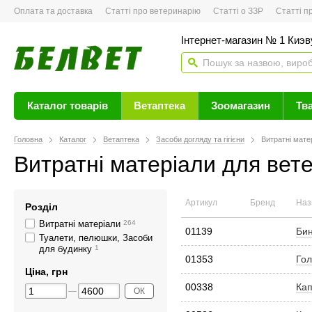
Оплата та доставка
Статті про ветеринарію
Статті о ЗЗР
Статті про 
Інтернет-магазин № 1 Киэву
Каталог товарів
Ветаптека
Зоомагазин
Тв
Головна
Каталог
Ветаптека
Засоби догляду та гігієни
Витратні мате
Витратні матеріали для вете
Артикул
Бренд
Наз
Розділ
Витратні матеріали
264
01139
Бин
Туалети, пелюшки, Засоби
для будинку
1
01353
Гол
Ціна, грн
00338
Кап
ОК