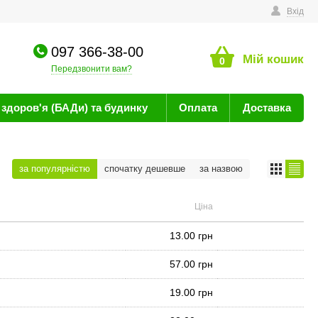
техніку
Вхід
097 366-38-00
Мій кошик
0
Передзвонити вам?
здоров'я (БАДи) та будинку
Оплата
Доставка
за популярністю
спочатку дешевше
за назвою
Ціна
13.00 грн
57.00 грн
19.00 грн