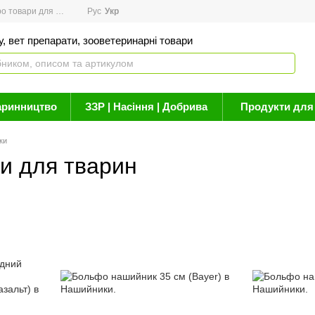
товари для здоров'я
Рус
Новини
Укр
Акції
Бренди
Контакти
Статті про 
, вет препарати, зооветеринарні товари
аринництво
ЗЗР | Насіння | Добрива
Продукти для 
ки
и для тварин