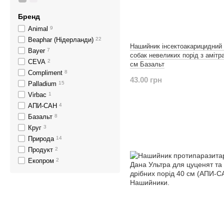
Бренд
Animal
9
Beaphar (Нідерланди)
22
Нашийник інсектоакарицидний
Bayer
7
собак невеликих порід з амітр
CEVA
2
см Базальт
Compliment
8
43.00 грн
Palladium
15
Virbac
1
АПИ-САН
4
Базальт
8
Круг
3
Природа
14
Продукт
2
Екопром
2