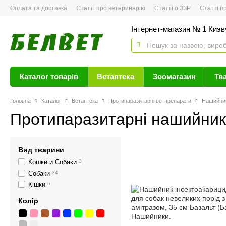
Оплата та доставка
Статті про ветеринарію
Статті о ЗЗР
Статті про 
Інтернет-магазин № 1 Киэву
Каталог товарів
Ветаптека
Зоомагазин
Тв
Головна
Каталог
Ветаптека
Протипаразитарні ветпрепарати
Нашийни
Протипаразитарні нашийник
Вид тварини
Кошки и Собаки
3
Собаки
34
Кішки
6
Колір