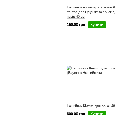
Нашийник протипаразитарній 
Ультра для цуценят та собак д
порід 40 см
150.00 грн
Купити
Нашийник Кілтікс для собак 4
800.00 грн
Купити