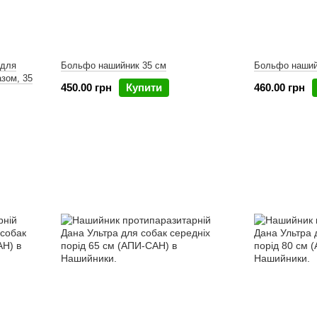
 для
Больфо нашийник 35 см
Больфо наший
азом, 35
450.00 грн
Купити
460.00 грн