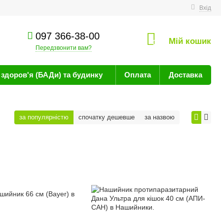
техніку
Вхід
097 366-38-00
Мій кошик
0
Передзвонити вам?
здоров'я (БАДи) та будинку
Оплата
Доставка
за популярністю
спочатку дешевше
за назвою