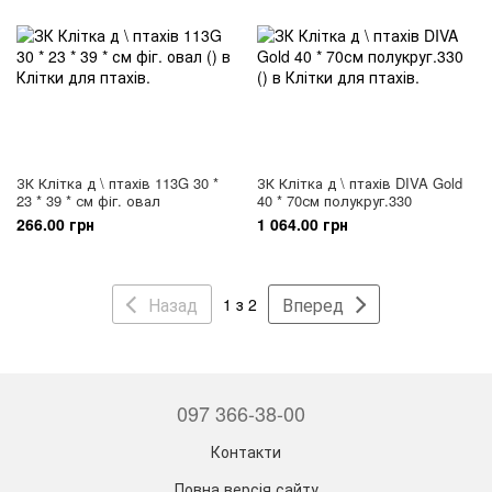
ЗК Клітка д \ птахів 113G 30 *
ЗК Клітка д \ птахів DIVA Gold
23 * 39 * см фіг. овал
40 * 70см полукруг.330
266.00 грн
1 064.00 грн
Назад
Вперед
1 з 2
097 366-38-00
Контакти
Повна версія сайту