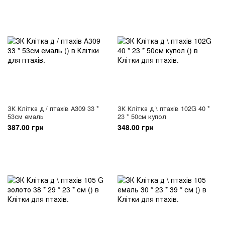
ЗК Клітка д / птахів А309 33 *
ЗК Клітка д \ птахів 102G 40 *
53см емаль
23 * 50см купол
387.00 грн
348.00 грн