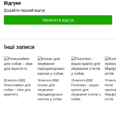
Відгуки
Додайте перший відгук
Написати відгук
Інші записи
22 лютого 2022
18 лютого 2022
15 лютого 2022
10 люто
Ронколейкін для
Іпозан для
Позатекс - вушні
Коли
собак – ліки для
лікування
краплі для
призна
імунітету
передміхурової
лікування отитів у
Марфл
залози у собак
собак
котів