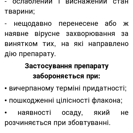
- ослаблен
ий
і виснажений стан
тварини;
- нещодавно перенесене або ж
наявне вірусне захворювання за
винятком тих, на які направлено
дію препарату.
Застосування препарату
забороняється при:
•
вичерпаному
терміні придатності;
• пошкодженні цілісності флакона;
• наявності осаду, який
не
розчиняється при збовтуванні.