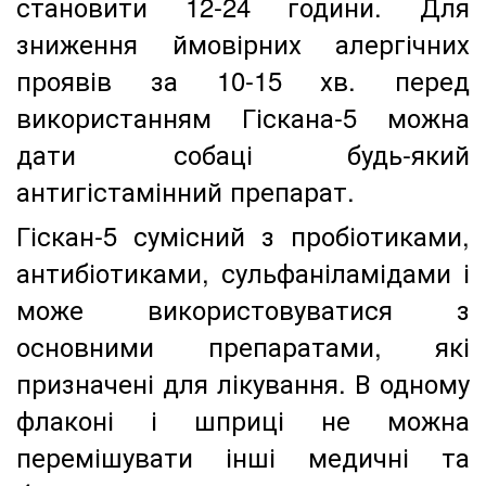
становити 12-24 години. Для
зниження ймовірних алергічних
проявів за 10-15 хв. перед
використанням Гіскана-5 можна
дати собац
і
будь-який
антигістамінний препарат.
Гіскан-5 сумісний з пробіотиками,
антибіотиками, сульфаніламідами і
може використовуватися з
основними препаратами, які
призначені для лікування. В одному
флаконі і шприці не можна
перемішувати інші медичні та