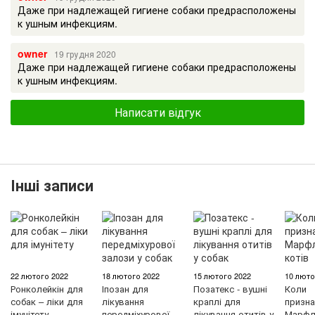
Даже при надлежащей гигиене собаки предрасположены
к ушным инфекциям.
owner
19 грудня 2020
Даже при надлежащей гигиене собаки предрасположены
к ушным инфекциям.
Написати відгук
Інші записи
22 лютого 2022
18 лютого 2022
15 лютого 2022
10 люто
Ронколейкін для
Іпозан для
Позатекс - вушні
Коли
собак – ліки для
лікування
краплі для
призна
імунітету
передміхурової
лікування отитів у
Марфл