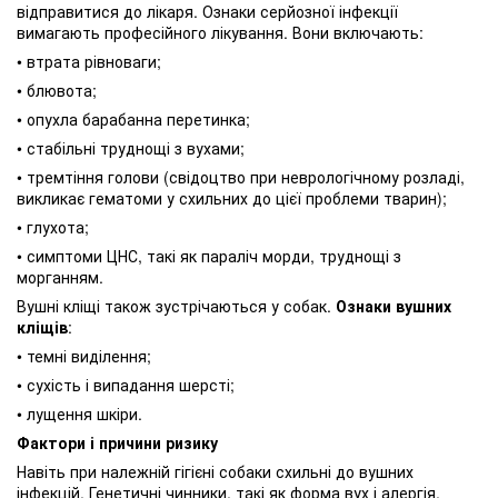
відправитися до лікаря. Ознаки серйозної інфекції
вимагають професійного лікування. Вони включають:
• втрата рівноваги;
• блювота;
• опухла барабанна перетинка;
• стабільні труднощі з вухами;
• тремтіння голови (свідоцтво при неврологічному розладі,
викликає гематоми у схильних до цієї проблеми тварин);
• глухота;
• симптоми ЦНС, такі як параліч морди, труднощі з
морганням.
Вушні кліщі також зустрічаються у собак.
Ознаки вушних
кліщів
:
• темні виділення;
• сухість і випадання шерсті;
• лущення шкіри.
Фактори і причини ризику
Навіть при належній гігієні собаки схильні до вушних
інфекцій. Генетичні чинники, такі як форма вух і алергія,