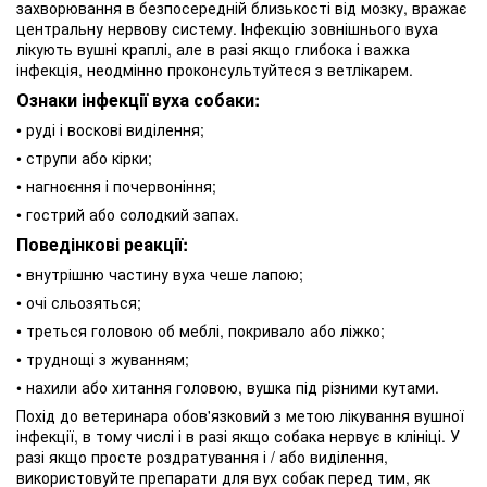
захворювання в безпосередній близькості від мозку, вражає
центральну нервову систему. Інфекцію зовнішнього вуха
лікують вушні краплі, але в разі якщо глибока і важка
інфекція, неодмінно проконсультуйтеся з ветлікарем.
Ознаки інфекції вуха собаки:
• руді і воскові виділення;
• струпи або кірки;
• нагноєння і почервоніння;
• гострий або солодкий запах.
Поведінкові реакції:
• внутрішню частину вуха чеше лапою;
• очі сльозяться;
• треться головою об меблі, покривало або ліжко;
• труднощі з жуванням;
• нахили або хитання головою, вушка під різними кутами.
Похід до ветеринара обов'язковий з метою лікування вушної
інфекції, в тому числі і в разі якщо собака нервує в клініці. У
разі якщо просте роздратування і / або виділення,
використовуйте препарати для вух собак перед тим, як