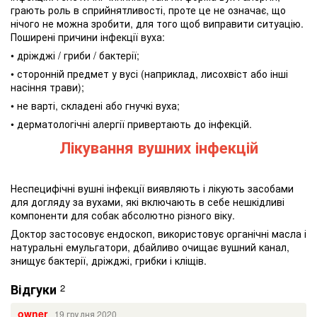
грають роль в сприйнятливості, проте це не означає, що
нічого не можна зробити, для того щоб виправити ситуацію.
Поширені причини інфекції вуха:
• дріжджі / гриби / бактерії;
• сторонній предмет у вусі (наприклад, лисохвіст або інші
насіння трави);
• не варті, складені або гнучкі вуха;
• дерматологічні алергії привертають до інфекцій.
Лікування вушних інфекцій
Неспецифічні вушні інфекції виявляють і лікують засобами
для догляду за вухами, які включають в себе нешкідливі
компоненти для собак абсолютно різного віку.
Доктор застосовує ендоскоп, використовує органічні масла і
натуральні емульгатори, дбайливо очищає вушний канал,
знищує бактерії, дріжджі, грибки і кліщів.
Відгуки
2
owner
19 грудня 2020