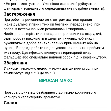
• Не регламентується. Уже після експозиції руйнується
факторами зовнішнього середовища (не потрібно змивати).
Застереження
При роботі з речовиною слід дотримуватися правил
індивідуальної гігієни і техніки безпеки, передбаченої при
роботі з ветеринарними речовинами і тваринами.
Необхідно остерігатися попадання речовини на шкіру, очі,
одяг, роботу виконують в халатах, гумових чобітках і
рукавичках в добре вентильованих приміщеннях або на
вулиці. В період роботи не допускається палити, приймати
їжу і воду. Дезінфекцію виконує ветеринарний лікар,
фельдшер або спеціально навчені особи під їх керівництвом.
Зберігання
У сухому, темному, недоступному для дитини місці, при
температурі від 5 ° С до 35 ° С
ВІРОСАН МАКС
Прозора рідина від безбарвного до темно-коричневого
кольору з характерним ароматом.
Склад