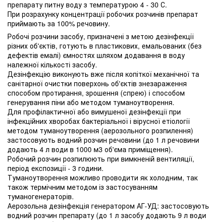
препарату питну воду з температурою 4 - 30 С.
При розрахунку концентрації робочих розчинів препарат
приймають за 100% речовину.
Робочі розчини засобу, призначені з метою дезінфекції
різних об'єктів, готують в пластикових, емальованих (без
дефектів емалі) ємностях шляхом додавання в воду
належної кількості засобу.
Дезінфекцію виконують вже після копіткої механічної та
санітарної очистки поверхонь об'єктів знезараження
способом протирання, зрошення (спрею) і способом
генерування піни або методом туманоутворення.
Для профілактичної або вимушеної дезінфекції при
інфекційних хворобах бактеріальної і вірусної етіології
методом туманоутворення (аерозольного розпилення)
застосовують водний розчин речовини (до 1 л речовини
додають 4 л води в 1000 м3 об'єма приміщення).
Робочий розчин розпилюють при вимкненій вентиляції,
період експозиції - 3 години.
Туманоутворення можливо проводити як холодним, так
також термічним методом із застосуванням
туманогенераторів.
Аерозольна дезінфекція генератором АГ-УД: застосовують
водний розчин препарату (до 1 л засобу додають 9 л води