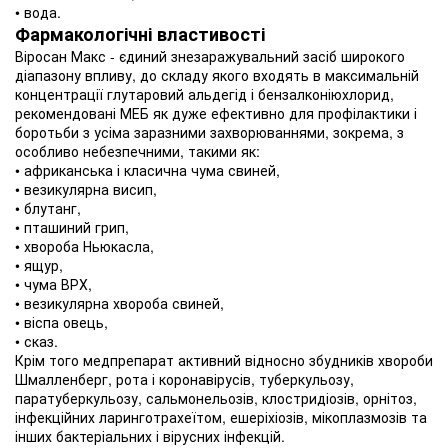
• вода.
Фармакологічні властивості
Віросан Макс - єдиний знезаражувальний засіб широкого
діапазону впливу, до складу якого входять в максимальній
концентрації глутаровий альдегід і бензалконіюхлорид,
рекомендовані МЕБ як дуже ефективно для профілактики і
боротьби з усіма заразними захворюваннями, зокрема, з
особливо небезпечними, такими як:
• африканська і класична чума свиней,
• везикулярна висип,
• блутанг,
• пташиний грип,
• хвороба Ньюкасла,
• ящур,
• чума ВРХ,
• везикулярна хвороба свиней,
• віспа овець,
• сказ.
Крім того медпрепарат активний відносно збудників хвороби
Шмалленберг, рота і коронавірусів, туберкульозу,
паратуберкульозу, сальмонельозів, клостридіозів, орнітоз,
інфекційних ларинготрахеїтом, ешеріхіозів, мікоплазмозів та
інших бактеріальних і вірусних інфекцій.