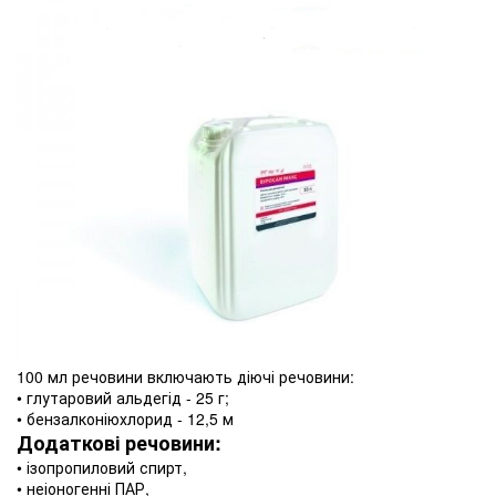
100 мл речовини включають діючі речовини:
• глутаровий альдегід - 25 г;
• бензалконіюхлорид - 12,5 м
Додаткові речовини:
• ізопропиловий спирт,
• неіоногенні ПАР,