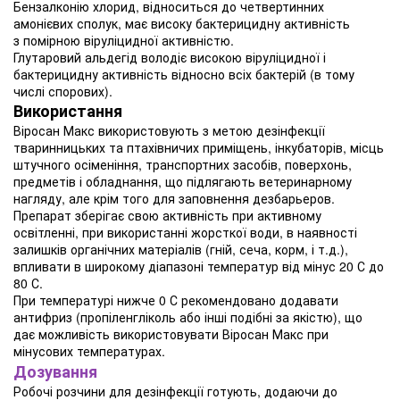
Бензалконію хлорид, відноситься до четвертинних
амонієвих сполук, має високу бактерицидну активність
з помірною віруліцидної активністю.
Глутаровий альдегід володіє високою віруліцидної і
бактерицидну активність відносно всіх бактерій (в тому
числі спорових).
Використання
Віросан Макс використовують з метою дезінфекції
тваринницьких та птахівничих приміщень, інкубаторів, місць
штучного осіменіння, транспортних засобів, поверхонь,
предметів і обладнання, що підлягають ветеринарному
нагляду, але крім того для заповнення дезбарьеров.
Препарат зберігає свою активність при активному
освітленні, при використанні жорсткої води, в наявності
залишків органічних матеріалів (гній, сеча, корм, і т.д.),
впливати в широкому діапазоні температур від мінус 20 С до
80 С.
При температурі нижче 0 С рекомендовано додавати
антифриз (пропіленгліколь або інші подібні за якістю), що
дає можливість використовувати Віросан Макс при
мінусових температурах.
Дозування
Робочі розчини для дезінфекції готують, додаючи до