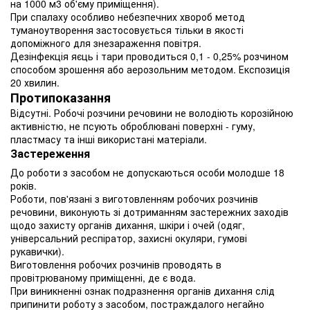
на 1000 м3 об'єму приміщення).
При спалаху особливо небезпечних хвороб метод
туманоутворення застосовується тільки в якості
допоміжного для знезараження повітря.
Дезінфекція яєць і тари проводиться 0,1 - 0,25% розчином
способом зрошення або аерозольним методом. Експозиція
20 хвилин.
Протипоказання
Відсутні. Робочі розчини речовини не володіють корозійною
активністю, не псують оброблювані поверхні - гуму,
пластмасу та інші використані матеріали.
Застереження
До роботи з засобом не допускаються особи молодше 18
років.
Роботи, пов'язані з виготовленням робочих розчинів
речовини, виконують зі дотриманням застережних заходів
щодо захисту органів дихання, шкіри і очей (одяг,
універсальний респіратор, захисні окуляри, гумові
рукавички).
Виготовлення робочих розчинів проводять в
провітрюваному приміщенні, де є вода.
При виникненні ознак подразнення органів дихання слід
припинити роботу з засобом, постраждалого негайно