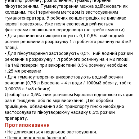
у вигляді розчину, розпиленням, туманоутворення,
піноутворенням. Туманоутворення можна здійснювати як
холодним, так і термічним методом із застосуванням
туманогенератора. У робочих концентраціях не викликає
корозії поверхонь. Уже після експозиції руйнується
факторами зовнішнього середовища (не треба змивати).
• Для розпилення використовують 0,1-0,5% -ний водний
розчин речовини з розрахунку 1 л робочого розчину на 4 м2
площі.
• Для піноутворення застосовують 0,5% -ний водний розчин
речовини з розрахунку 1 л робочого розчину на 4 м2 площі.
На 1м2 поверхні при використанні 0,5% розчину необхідно
1,25 мл речовини
• Для туманоутворення використовують водний розчин
речовини (0,75 л Віросана + 4 л води / 1000м3 обсягу, тобто
0,00075 л / м3 обсягу).
Дезбар'єр з 0,5% -ним розчином Віросана відновлюють один
раз в тиждень, або по мірі висихання. Для обробки
приміщень, обладнання або транспорту піною необхідно
застосовувати піноутворюючу насадку 0,5% розчин
препарату.
Протипоказання
• Не допускається нецільове застосування.
• Період виведення (каренції).