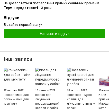
Не дозволяється потрапляння прямих сонячних променів.
Термін придатності
- 3 роки.
Відгуки
Додайте перший відгук
Написати відгук
Інші записи
22 лютого 2022
18 лютого 2022
15 лютого 2022
10 люто
Ронколейкін для
Іпозан для
Позатекс - вушні
Коли
собак – ліки для
лікування
краплі для
призна
імунітету
передміхурової
лікування отитів у
Марфл
залози у собак
собак
котів