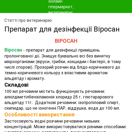
Статті про ветеринарію
Препарат для дезінфекції Віросан
ВІРОСАН
Віросан
- препарат для дезінфекції приміщень
пролонгованої дії. Знищує буквально всі без винятку
мікроорганізми (віруси, грибки, кокцидии і бактерії, в тому
числі спорові). Прозорий розчин від блідо-коричневого до
темно-коричневого кольору з властивим ароматом
альдегіду і аромату.
Складові
100 мл речовини містить функціонують речовини:
алкілдіметілбензіламонія хлориду 25 г, глютарарового
альдегіду 11г. Додаткові речовини: ізопропіловий спирт,
скипидар, що не іоногенні ПАР, віддушка, вода до 100 мл.
Особливості використання
Застосовують водні розчини речовини низьких
концентрацій. Може використовуватися різними способами: