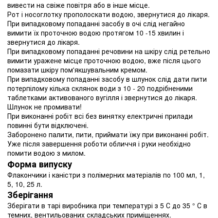
вивести на свіже повітря або в інше місце.
Рот і носоглотку прополоскати водою, звернутися до лікаря.
При випадковому попаданні засобу в очі слід негайно
вимити їх проточною водою протягом 10 -15 хвилин і
звернутися до лікаря.
При випадковому попаданні речовини на шкіру слід ретельно
вимити уражене місце проточною водою, вже після цього
помазати шкіру пом'якшувальним кремом.
При випадковому попаданні засобу в шлунок слід дати пити
потерпілому кілька склянок води з 10 - 20 подрібненими
таблетками активованого вугілля і звернутися до лікаря.
Шлунок не промивати!
При виконанні робіт всі без винятку електричні прилади
повинні бути відключені.
Заборонено палити, пити, приймати їжу при виконанні робіт.
Уже після завершення роботи обличчя і руки необхідно
помити водою з милом.
Форма випуску
Флакончики і каністри з полімерних матеріалів по 100 мл, 1,
5, 10, 25 л.
Зберігання
Зберігати в тарі виробника при температурі з 5 С до 35 ° С в
темних, вентильованих складських приміщеннях.