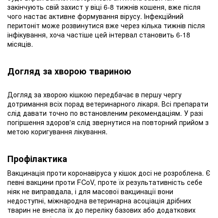
закінчують свій захист у віці 6-8 тижнів кошеня, вже після
чого настає активне формування вірусу. Інфекційний
перитоніт може розвинутися вже через кілька тижнів після
інфікування, хоча частіше цей інтервал становить 6-18
місяців.
Догляд за хворою твариною
Догляд за хворою кішкою передбачає в першу чергу
дотримання всіх порад ветеринарного лікаря. Всі препарати
слід давати точно по встановленим рекомендаціям. У разі
погіршення здоров'я слід звернутися на повторний прийом з
метою коригування лікування.
Профілактика
Вакцинація проти коронавіруса у кішок досі не розроблена. Є
певні вакцини проти FCoV, проте їх результативність себе
ніяк не виправдала, і для масової вакцинації вони
недоступні, міжнародна ветеринарна асоціація дрібних
тварин не внесла їх до переліку базових або додаткових