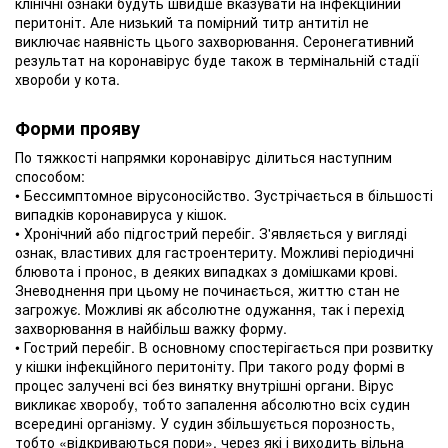
клінічні ознаки будуть швидше вказувати на інфекційний
перитоніт. Але низький та помірний титр антитіл не
виключає наявність цього захворювання. Серонегативний
результат на коронавірус буде також в термінальній стадії
хвороби у кота.
Форми прояву
По тяжкості напрямки коронавірус ділиться наступним
способом:
• Бессимптомное вірусоносійство. Зустрічається в більшості
випадків коронавируса у кішок.
• Хронічний або підгострий перебіг. З'являється у вигляді
ознак, властивих для гастроентериту. Можливі періодичні
блювота і пронос, в деяких випадках з домішками крові.
Зневоднення при цьому не починається, життю стан не
загрожує. Можливі як абсолютне одужання, так і перехід
захворювання в найбільш важку форму.
• Гострий перебіг. В основному спостерігається при розвитку
у кішки інфекційного перитоніту. При такого роду формі в
процес залучені всі без винятку внутрішні органи. Вірус
викликає хворобу, тобто запалення абсолютно всіх судин
всередині організму. У судин збільшується порозность,
тобто «відкриваються пори», через які і виходить вільна