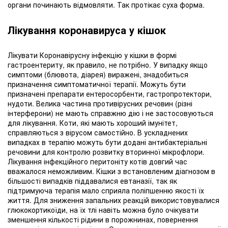
органи починають відмовляти. Так протікає суха форма.
Лікування коронавируса у кішок
Лікувати Коронавірусну інфекцію у кішки в формі
гастроентериту, як правило, не потрібно. У випадку якщо
симптоми (блювота, діарея) виражені, знадобиться
призначення симптоматичної терапії. Можуть бути
призначені препарати ентеросорбенти, гастропротектори,
нудоти. Велика частина противірусних речовин (різні
інтерферони) не мають справжню дію і не застосовуються
для лікування. Коти, які мають хороший імунітет,
справляються з вірусом самостійно. В ускладнених
випадках в терапію можуть бути додані антибактеріальні
речовини для контролю розвитку вторинної мікрофлори.
Лікування інфекційного перитоніту котів довгий час
вважалося неможливим. Кішки з встановленим діагнозом в
більшості випадків піддавалися евтаназії, так як
підтримуюча терапія мало сприяла поліпшенню якості їх
життя. Для зниження запальних реакцій використовувалися
глюкокортикоїди, на їх тлі навіть можна було очікувати
зменшення кількості рідини в порожнинах, повернення