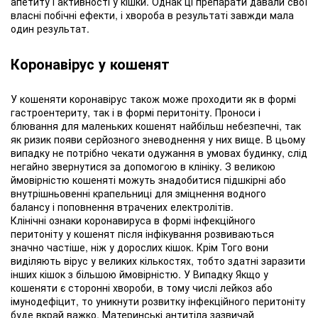
апетиту і активності у кішки. Однак ці препарати давали свої
власні побічні ефекти, і хвороба в результаті завжди мала
один результат.
Коронавірус у кошенят
У кошеняти коронавірус також може проходити як в формі
гастроентериту, так і в формі перитоніту. Проноси і
блювання для маленьких кошенят найбільш небезпечні, так
як ризик появи серйозного зневоднення у них вище. В цьому
випадку не потрібно чекати одужання в умовах будинку, слід
негайно звернутися за допомогою в клініку. З великою
ймовірністю кошеняті можуть знадобитися підшкірні або
внутрішньовенні крапельниці для зміцнення водного
балансу і поповнення втрачених електролітів.
Клінічні ознаки коронавируса в формі інфекційного
перитоніту у кошенят після інфікування розвиваються
значно частіше, ніж у дорослих кішок. Крім Того вони
виділяють вірус у великих кількостях, тобто здатні заразити
інших кішок з більшою ймовірністю. У Випадку Якщо у
кошеняти є сторонні хвороби, в тому числі лейкоз або
імунодефіцит, то уникнути розвитку інфекційного перитоніту
буде вкрай важко. Материнські антитіла зазвичай