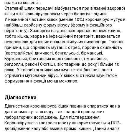
вражати кошенят.
Статевий шлях передачі відбувається при в'язанні здорової
кішки з кішкою-вірусоносієм через біологічні рідини.
У незначної частини кішок (менше 10%) коронавірус мутує в
найбільш серйозну форму вірусу (форму інфекційного
перитоніту). Захворіти на дане захворювання неможливо,
тобто кішка, хвора на інфекційний перитоніт, вважається
незаразною для інших спільно живучих вихованців. Головні
причини, що сприяють мутації: стрес, породна схильність
(австралійські димчасті, бенгальські, бірманські,
Бурманські, британські короткошерсті, гімалайські,
регдолли, рекси і Скотіш), вік тварини до року і більше 10
років. У тварин зі зниженим імунітетом більше шансів
отримати мутований вірус. У кішок зі стійким імунітетом
формування інфекції менш можливо.
Діагностика
Діагностика коронавіруса кішок повинна спиратися як на
дані анамнезу та огляду, так і на дані проведених
лабораторних досліджень. Для підтвердження
Коронавірусного гастроентериту використовуються ПЛР-
дослідження калу або змивів прямої кишки. Даний аналіз