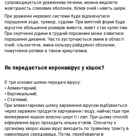
супроводжується ураженням печінки, можна виділити
жовтушність слизових оболонок, білків очей і навіть шкіри.
При ураженні нервової системи буде відзначатися
порушення ходи, тремор, судоми. При випітній формі буде
відчутне збільшення розмірів живота, живіт стає кулястим.
При скупченні рідини в грудній порожнині може з'явитися
порушення дихання. Часто зустрічаються зміни в області
очей: сльозотеча, зміна кольору райдужної оболонки,
помутніння рогівки а також кришталика.
Як передається коронавірус у кішок?
Є три основні шляхи передачі вірусу:
• Аліментарний;
• Вертикальний;
• Статевий.
При аліментарному шляху зараження вірусом відбувається
через заражені продукти харчування і воду, найчастіше при
вилизуванні кішкою власної шерсті і лап. При цьому способі
інфікування вірус проходить кілька етапів. Спочатку з
організму хворої кішки вірус виходить по травному тракту в
навколишнє середовище. Потім, перебуваючи в