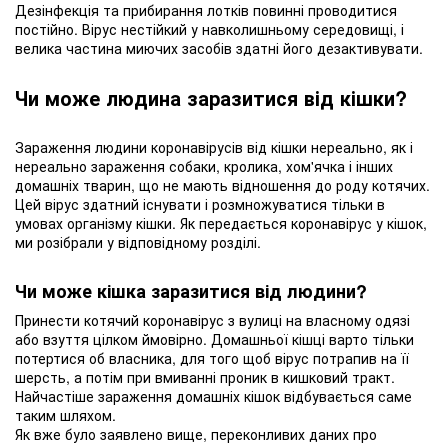
Дезінфекція та прибирання лотків повинні проводитися
постійно. Вірус нестійкий у навколишньому середовищі, і
велика частина миючих засобів здатні його дезактивувати.
Чи може людина заразитися від кішки?
Зараження людини коронавірусів від кішки нереально, як і
нереально зараження собаки, кролика, хом'ячка і інших
домашніх тварин, що не мають відношення до роду котячих.
Цей вірус здатний існувати і розмножуватися тільки в
умовах організму кішки. Як передається коронавірус у кішок,
ми розібрали у відповідному розділі.
Чи може кішка заразитися від людини?
Принести котячий коронавірус з вулиці на власному одязі
або взуття цілком ймовірно. Домашньої кішці варто тільки
потертися об власника, для того щоб вірус потрапив на її
шерсть, а потім при вмиванні проник в кишковий тракт.
Найчастіше зараження домашніх кішок відбувається саме
таким шляхом.
Як вже було заявлено вище, переконливих даних про