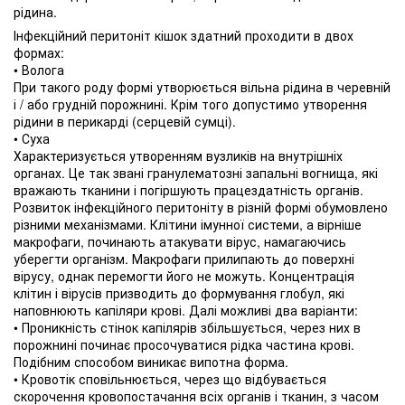
рідина.
Інфекційний перитоніт кішок здатний проходити в двох
формах:
• Волога
При такого роду формі утворюється вільна рідина в черевній
і / або грудній порожнині. Крім того допустимо утворення
рідини в перикарді (серцевій сумці).
• Суха
Характеризується утворенням вузликів на внутрішніх
органах. Це так звані гранулематозні запальні вогнища, які
вражають тканини і погіршують працездатність органів.
Розвиток інфекційного перитоніту в різній формі обумовлено
різними механізмами. Клітини імунної системи, а вірніше
макрофаги, починають атакувати вірус, намагаючись
уберегти організм. Макрофаги прилипають до поверхні
вірусу, однак перемогти його не можуть. Концентрація
клітин і вірусів призводить до формування глобул, які
наповнюють капіляри крові. Далі можливі два варіанти:
• Проникність стінок капілярів збільшується, через них в
порожнині починає просочуватися рідка частина крові.
Подібним способом виникає випотна форма.
• Кровотік сповільнюється, через що відбувається
скорочення кровопостачання всіх органів і тканин, з часом