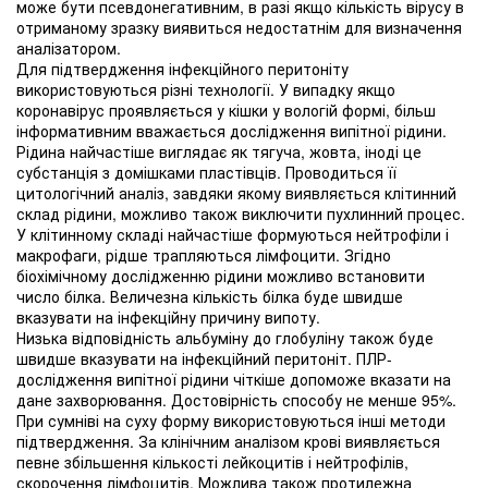
може бути псевдонегативним, в разі якщо кількість вірусу в
отриманому зразку виявиться недостатнім для визначення
аналізатором.
Для підтвердження інфекційного перитоніту
використовуються різні технології. У випадку якщо
коронавірус проявляється у кішки у вологій формі, більш
інформативним вважається дослідження випітної рідини.
Рідина найчастіше виглядає як тягуча, жовта, іноді це
субстанція з домішками пластівців. Проводиться її
цитологічний аналіз, завдяки якому виявляється клітинний
склад рідини, можливо також виключити пухлинний процес.
У клітинному складі найчастіше формуються нейтрофіли і
макрофаги, рідше трапляються лімфоцити. Згідно
біохімічному дослідженню рідини можливо встановити
число білка. Величезна кількість білка буде швидше
вказувати на інфекційну причину випоту.
Низька відповідність альбуміну до глобуліну також буде
швидше вказувати на інфекційний перитоніт. ПЛР-
дослідження випітної рідини чіткіше допоможе вказати на
дане захворювання. Достовірність способу не менше 95%.
При сумніві на суху форму використовуються інші методи
підтвердження. За клінічним аналізом крові виявляється
певне збільшення кількості лейкоцитів і нейтрофілів,
скорочення лімфоцитів. Можлива також протилежна