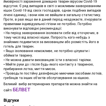
ймовірності зараження домашніх тварин вірусом Covid-19
відсутня. Є ряд випадків в світі з можливим захворюванням
кішок Covid-19 від своїх господарів, однак подібних випадків
лічені одиниці, і вони ніяк не ввійшли в загальну статистику.
Проте, в разі якщо ви в даний період нездужаєте, ігнорувати
правилами індивідуальної гігієни не потрібно. Потрібно
виконувати відповідні рекомендації:
• На період захворювання ізолювати себе від оточуючих, в
тому числі від власної кішки. Попросіть кого-небудь з
знайомих подивитися за вихованцем або розмістіть його в
готель для тварин.
• Якщо ізолювання неможливе, не потрібно цілувати і
обіймати тварину.
• Не можна давати вихованцеві їсти з власної тарілки.
• Мийте руки до і після будь-якого контакту з твариною,
прибирання лотка, миття мисок.
• Проводьте постійну дезінфекцію миючими засобами лотків,
гребінців та інших об'єктів обслуговування за кішкою.
Великий вибір ветеринарних препаратів можна знайти на
БЕЛВЕТ
сайті
Відгуки