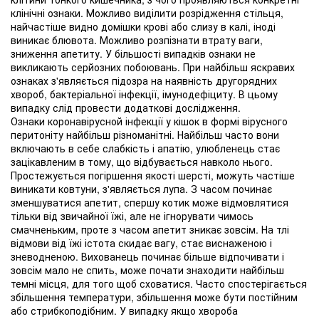
клінічні ознаки. Можливо виділити розрідження стільця,
найчастіше видно домішки крові або слизу в калі, іноді
виникає блювота. Можливо розпізнати втрату ваги,
зниження апетиту. У більшості випадків ознаки не
викликають серйозних побоювань. При найбільш яскравих
ознаках з'являється підозра на наявність другорядних
хвороб, бактеріальної інфекції, імунодефіциту. В цьому
випадку слід провести додаткові дослідження.
Ознаки коронавірусной інфекції у кішок в формі вірусного
перитоніту найбільш різноманітні. Найбільш часто вони
включають в себе слабкість і апатію, улюбленець стає
зацікавленим в тому, що відбувається навколо нього.
Простежується погіршення якості шерсті, можуть частіше
виникати ковтуни, з'являється лупа. З часом починає
зменшуватися апетит, спершу котик може відмовлятися
тільки від звичайної їжі, але не ігнорувати чимось
смачненьким, проте з часом апетит зникає зовсім. На тлі
відмови від їжі істота скидає вагу, стає виснаженою і
зневодненою. Вихованець починає більше відпочивати і
зовсім мало не спить, може почати знаходити найбільш
темні місця, для того щоб сховатися. Часто спостерігається
збільшення температури, збільшення може бути постійним
або стрибкоподібним. У випадку якщо хвороба