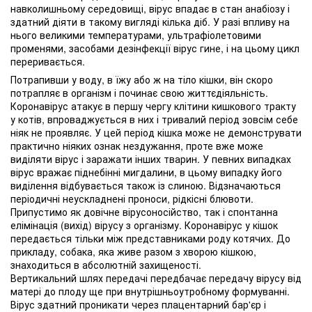
навколишньому середовищі, вірус впадає в стан анабіозу і
здатний діяти в такому вигляді кілька діб. У разі впливу на
нього великими температурами, ультрафіолетовими
променями, засобами дезінфекції вірус гине, і на цьому цикл
переривається.
Потрапивши у воду, в їжу або ж на тіло кішки, він скоро
потрапляє в організм і починає свою життєдіяльність.
Коронавірус атакує в першу чергу клітини кишкового тракту
у котів, впроваджується в них і тривалий період зовсім себе
ніяк не проявляє. У цей період кішка може не демонструвати
практично ніяких ознак нездужання, проте вже може
виділяти вірус і заражати інших тварин. У певних випадках
вірус вражає піднебінні мигдалини, в цьому випадку його
виділення відбувається також із слиною. Відзначаються
періодичні неускладнені проноси, рідкісні блювоти.
Припустимо як довічне вірусоносійство, так і спонтанна
елімінація (вихід) вірусу з організму. Коронавірус у кішок
передається тільки між представниками роду котячих. До
прикладу, собака, яка живе разом з хворою кішкою,
знаходиться в абсолютній захищеності.
Вертикальний шлях передачі передбачає передачу вірусу від
матері до плоду ще при внутрішньоутробному формуванні.
Вірус здатний проникати через плацентарний бар'єр і