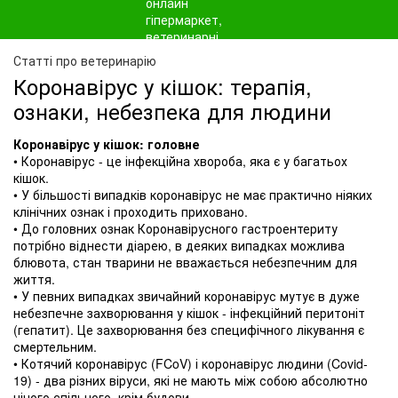
Статті про ветеринарію
Коронавірус у кішок: терапія,
ознаки, небезпека для людини
Коронавірус у кішок: головне
• Коронавірус - це інфекційна хвороба, яка є у багатьох
кішок.
• У більшості випадків коронавірус не має практично ніяких
клінічних ознак і проходить приховано.
• До головних ознак Коронавірусного гастроентериту
потрібно віднести діарею, в деяких випадках можлива
блювота, стан тварини не вважається небезпечним для
життя.
• У певних випадках звичайний коронавірус мутує в дуже
небезпечне захворювання у кішок - інфекційний перитоніт
(гепатит). Це захворювання без специфічного лікування є
смертельним.
• Котячий коронавірус (FCoV) і коронавірус людини (Covid-
19) - два різних віруси, які не мають між собою абсолютно
нічого спільного, крім будови.