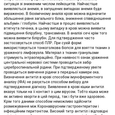
ситуація зі зниженим числом лейкоцитів. Найчастіше
виявляється анемія, в запущених випадках анемія буде
вираженою. В біохімічному аналізі крові можна відзначити
збільшення рівня загального білка, зниження співвідношення
альбумін / глобулін. Найчастіше в процес виявляється
втягнута печінка, в цьому випадку в крові можна виявити
підвищення білірубіну, трансаміназ. В аналізі сечі крім того
можна виявити білірубін. Для підтвердження часто
застосовується спосіб ПЛР. При сухій формі
використовується тонкоголкова біопсія для взяття тканин з
ураженого лімфовузла. Матеріал з тканин гранульоми
отримують інтраопераційно. При наявності ознак ураження
центральної нервової системи проводиться забір
цереброспинальной рідини. При підтвердженому увеіте
проводиться вивчення рідини з передньої камери ока.
Визначення антитіл в крові способом імуноферментного
аналізу (ІФА) не рахується способом вибору для
підтвердження діагнозу. Виявлення в крові кішки антитіл
вказує тільки на її контакт з цим вірусом. Тобто кішка може
як активно хворіти в цей період, так і бути вже здоровою.
Крім того даними способом неможливо здійснити
розмежування між Коронавірусним гастроентеритом і
інфекційним перитонітом. Високий титр антитіл і відповідні