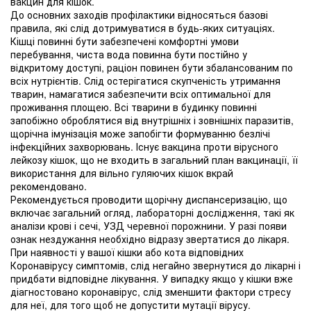
вакцин для кішок.
До основних заходів профілактики відносяться базові
правила, які слід дотримуватися в будь-яких ситуаціях.
Кішці повинні бути забезпечені комфортні умови
перебування, чиста вода повинна бути постійно у
відкритому доступі, раціон повинен бути збалансованим по
всіх нутрієнтів. Слід остерігатися скупченість утримання
тварин, намагатися забезпечити всіх оптимальної для
проживання площею. Всі тварини в будинку повинні
запобіжно оброблятися від внутрішніх і зовнішніх паразитів,
щорічна імунізація може запобігти формуванню безлічі
інфекційних захворювань. Існує вакцина проти вірусного
лейкозу кішок, що не входить в загальний план вакцинації, її
використання для вільно гуляючих кішок вкрай
рекомендовано.
Рекомендується проводити щорічну диспансеризацію, що
включає загальний огляд, лабораторні дослідження, такі як
аналізи крові і сечі, УЗД черевної порожнини. У разі появи
ознак нездужання необхідно відразу звертатися до лікаря.
При наявності у вашої кішки або кота відповідних
Коронавірусу симптомів, слід негайно звернутися до лікарні і
придбати відповідне лікування. У випадку якщо у кішки вже
діагностовано коронавірус, слід зменшити фактори стресу
для неї, для того щоб не допустити мутації вірусу.