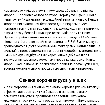
Коронавірус у кішок є збудником двох абсолютно різних
хвороб - Коронавірусного гастроентериту та інфекційного
перитоніту (інша назва - інфекційний гепатит) кішок. Перша
хвороба викликається безпосередньо вірусом FCoV,
попадається у багатьох кішок - як домашніх, так і вуличних,
а крім того у безлічі інших представників роду котячих.
Друга хвороба з'являється через мутації вірусу FCoV, вже
після чого його вже прийнято називати FIPV. Зміни можуть
провокуватися дуже численними факторами, найчастіше це
сильний стрес, різноманітні сторонні хвороби, імунодефіцит.
Зміни можуть відбутися як через кілька діб вже після
інфікування коронавірусом, так і через кілька років. Кішка,
хвора FCoV, зовсім не обов'язково повинна розвинути FIPV,
точний механізм цього процесу до цих часів невідомий.
Ознаки коронавируса у кішок
У разі формування у кішки хронічної коронавірусной інфекції
в формі гастроентериту в більшості випадків ознаки
обмежуватимуться проявами запалення шлунково-
кишкового тракту легкої і середньої тяжкості. Вірус вражає
клітини тонкого кишечника, з чого проявляються конкретні