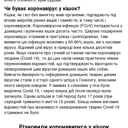
Чи буває коронавірус у кішок?
Кішки, як і всі без винятку живі організми, підпадають під
вплив мікробів різних видів і сімейств, в тому числі і
коронавірусів. Коронавірусна інфекція (FCoV) попадається у
домашніх і вуличних кішок досить часто. Широке поширення
коронавірус отримав в притулках і розплідниках, там
виявити цю інфекцію можливо у 60-80% кішок, які є носіями
вірусу. Відомий цей вірус в природі вже кілька десятків
років. Якщо сказати про гучний останнім часом коронавірус
людини (Covid-19), то до цих часів немає практично ніяких
переконливих відомостей, що підтверджують вірогідність
захворювання цим вірусом домашніх кішок або собак.
Вивчати ймовірність інфікування домашніх тварин даним
вірусом стали з історії одного шпіца з Гонконгу, власники
якого хворіли ковідом. У змивах з слизових у пса була
виділена Covid-19, і через кілька діб після ізоляції вона
загинула. Однак шпіцові в той період було 17 років (при
середній тривалості життя 15 років). Більш ніяких вагомих
відомостей про можливості захворювання тварин Covid-19
отримано не було.
Різновиди коронавируса у кішок