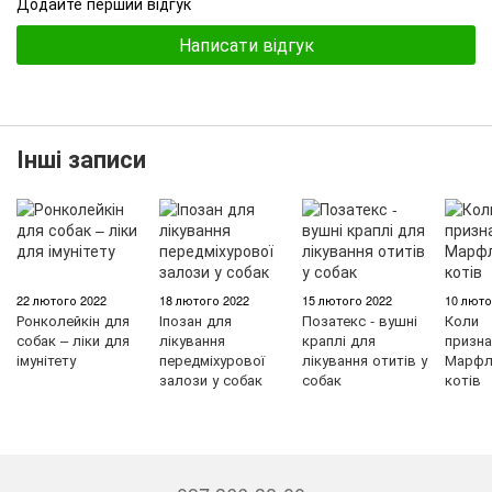
Додайте перший відгук
Написати відгук
Інші записи
22 лютого 2022
18 лютого 2022
15 лютого 2022
10 люто
Ронколейкін для
Іпозан для
Позатекс - вушні
Коли
собак – ліки для
лікування
краплі для
призна
імунітету
передміхурової
лікування отитів у
Марфл
залози у собак
собак
котів