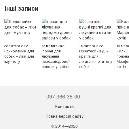
Інші записи
22 лютого 2022
18 лютого 2022
15 лютого 2022
10 люто
Ронколейкін для
Іпозан для
Позатекс - вушні
Коли
собак – ліки для
лікування
краплі для
призна
імунітету
передміхурової
лікування отитів у
Марфл
залози у собак
собак
котів
097 366-38-00
Контакти
Повна версія сайту
© 2014—2026