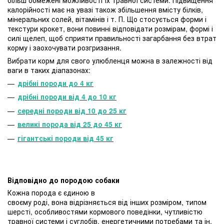
калорійності має на увазі також збільшення вмісту білків,
мінеральних солей, вітамінів і т. П. Що стосується форми і
текстури крокет, вони повинні відповідати розмірам, формі і
силі щелеп, щоб сприяти правильності загарбання без втрат
корму і заохочувати розгризання.
Вибрати корм для свого улюбленця можна в залежності від
ваги в таких діапазонах:
дрібні породи до 4 кг
дрібні породи від 4 до 10 кг
середні породи від 10 до 25 кг
великі порода від 25 до 45 кг
гігантські породи від 45 кг
Відповідно до породою собаки
Кожна порода є єдиною в
своєму роді, вона відрізняється від інших розміром, типом
шерсті, особливостями кормового поведінки, чутливістю
травної системи і суглобів, енергетичними потребами та ін.