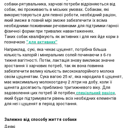
собаки-рятувальника, харчові потреби відрізняються від
собак, які проживають в міських умовах. Собакам, які
використовуються для певної роботи, необхідний раціон,
який зможе в повній мірі зможе забезпечити їх всіма
необхідними поживними речовинами для підтримки гарної
фізичної форми при тривалих навантаженнях.
Таких собак кваліфікують як активних і для них йде корм з
позначкою
"для активних"
Наприклад, сукі, яка чекає цуценят, потрібна більша
кількість калорій і мінеральних солей починаючи з 6-го
тижня вагітності. Потім, лактація знову викликає значне
зростання її харчових потреб, так як вона повинна
забезпечити велику кількість висококалорійного молока
своїм цуценятам. Сука вагою 25 кг, яка народила 6 цуценят,
має максимальну молокоотдачу 2 літри на добу, коли її
щенята досягають приблизно тритижневого віку. Для
задоволення цих потреб їй потрібен
спеціальний раціон
,
який буде підтримувати рівень всіх необхідних елементів
для неї і цуценят в період зростання.
Залежно від способу життя собаки
Деякі