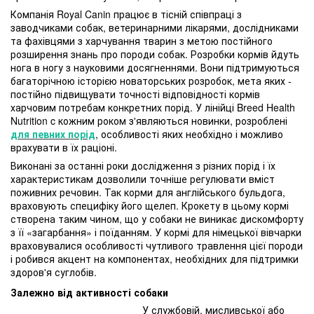
Компанія Royal Canin працює в тісній співпраці з
заводчиками собак, ветеринарними лікарями, дослідниками
та фахівцями з харчування тварин з метою постійного
розширення знань про породи собак. Розробки кормів йдуть
нога в ногу з науковими досягненнями. Вони підтримуються
багаторічною історією новаторських розробок, мета яких -
постійно підвищувати точності відповідності кормів
харчовим потребам конкретних порід. У лінійці Breed Health
Nutrition c кожним роком з'являються новинки, розроблені
для певних порід
, особливості яких необхідно і можливо
врахувати в їх раціоні.
Виконані за останні роки дослідження з різних порід і їх
характеристикам дозволили точніше регулювати вміст
поживних речовин. Так корми для англійського бульдога,
враховують специфіку його щелеп. Крокету в цьому кормі
створена таким чином, що у собаки не виникає дискомфорту
з її «загарбання» і поїданням. У кормі для німецької вівчарки
враховувалися особливості чутливого травлення цієї породи
і робився акцент на компонентах, необхідних для підтримки
здоров'я суглобів.
Залежно від активності собаки
У службовій, мисливської або