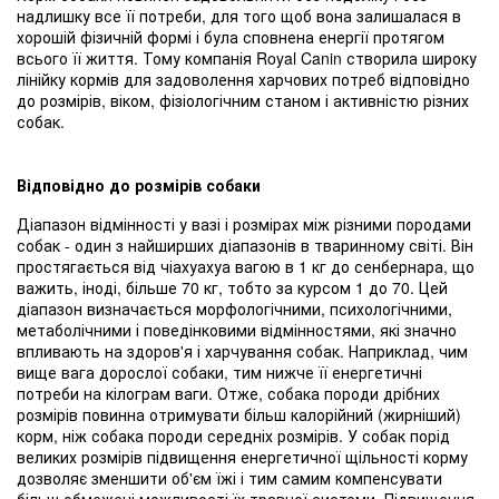
надлишку все її потреби, для того щоб вона залишалася в
хорошій фізичній формі і була сповнена енергії протягом
всього її життя. Тому компанія Royal Canin створила широку
лінійку кормів для задоволення харчових потреб відповідно
до розмірів, віком, фізіологічним станом і активністю різних
собак.
Відповідно до розмірів собаки
Діапазон відмінності у вазі і розмірах між різними породами
собак - один з найширших діапазонів в тваринному світі. Він
простягається від чіахуахуа вагою в 1 кг до сенбернара, що
важить, іноді, більше 70 кг, тобто за курсом 1 до 70. Цей
діапазон визначається морфологічними, психологічними,
метаболічними і поведінковими відмінностями, які значно
впливають на здоров'я і харчування собак. Наприклад, чим
вище вага дорослої собаки, тим нижче її енергетичні
потреби на кілограм ваги. Отже, собака породи дрібних
розмірів повинна отримувати більш калорійний (жирніший)
корм, ніж собака породи середніх розмірів. У собак порід
великих розмірів підвищення енергетичної щільності корму
дозволяє зменшити об'єм їжі і тим самим компенсувати
більш обмежені можливості їх травної системи. Підвищення