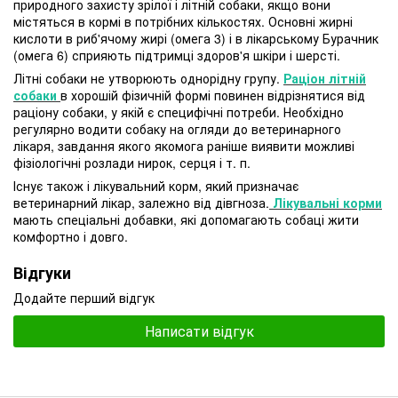
природного захисту зрілої і літній собаки, якщо вони
містяться в кормі в потрібних кількостях. Основні жирні
кислоти в риб'ячому жирі (омега 3) і в лікарському Бурачник
(омега 6) сприяють підтримці здоров'я шкіри і шерсті.
Літні собаки не утворюють однорідну групу.
Раціон літній
собаки
в хорошій фізичній формі повинен відрізнятися від
раціону собаки, у якій є специфічні потреби. Необхідно
регулярно водити собаку на огляди до ветеринарного
лікаря, завдання якого якомога раніше виявити можливі
фізіологічні розлади нирок, серця і т. п.
Існує також і лікувальний корм, який призначає
ветеринарний лікар, залежно від дівгноза.
Лікувальні корми
мають спеціальні добавки, які допомагають собаці жити
комфортно і довго.
Відгуки
Додайте перший відгук
Написати відгук