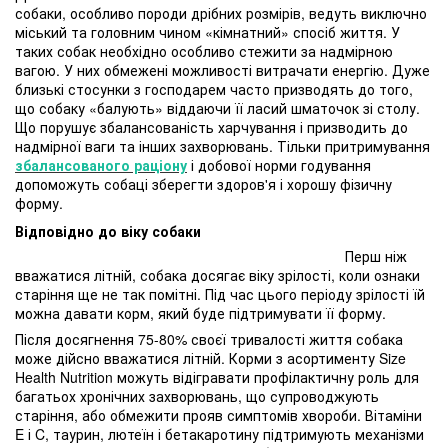
собаки, особливо породи дрібних розмірів, ведуть виключно
міський та головним чином «кімнатний» спосіб життя. У
таких собак необхідно особливо стежити за надмірною
вагою. У них обмежені можливості витрачати енергію. Дуже
близькі стосунки з господарем часто призводять до того,
що собаку «балують» віддаючи її ласий шматочок зі столу.
Що порушує збалансованість харчування і призводить до
надмірної ваги та інших захворювань. Тільки притримування
збалансованого раціону
і добової норми годування
допоможуть собаці зберегти здоров'я і хорошу фізичну
форму.
Відповідно до віку собаки
Перш ніж
вважатися літній, собака досягає віку зрілості, коли ознаки
старіння ще не так помітні. Під час цього періоду зрілості їй
можна давати корм, який буде підтримувати її форму.
Після досягнення 75-80% своєї тривалості життя собака
може дійсно вважатися літній. Корми з асортименту Size
Health Nutrition можуть відігравати профілактичну роль для
багатьох хронічних захворювань, що супроводжують
старіння, або обмежити прояв симптомів хвороби. Вітаміни
E і C, таурин, лютеїн і бетакаротину підтримують механізми