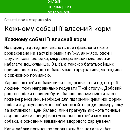
Статті про ветеринарію
Кожному собаці її власний корм
Кожному собаці її власний корм
На відміну від людини, яка їсть все і фізіологія якого
розрахована на таку різноманітну їжу, як м'ясо, овочі і
фрукти, каші, солодке, мікрофлора кишечника собаки
набагато дошкульніше. З цієї, а також з багатьох інших
причин, вважати, що собака може харчуватися, як людина,
є серйозною помилкою.
Харчові потреби собаки сильно відрізняються від потреб
людини, тому неправильно годувати її «зі столу». Добовий
раціон собаки повинен бути збалансованим і містити всі
поживні речовини, необхідні для підтримки фізичної форми
собаки з урахуванням її особливостей: породи, розміру, віку
та активності. Цей баланс, який прагнуть якомога точніше
задовольнити специфічні і унікальні потреби кожного
собаки, є основним завданням здорового харчування
Корм собаки повинен задовольняти без недоліку і без