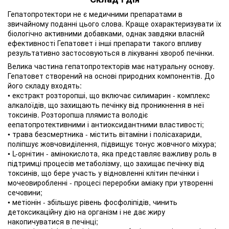
Гепатопротектори не є медичними препаратами в
звичайному поданні цього слова. Краще охарактеризувати їх
біологічно активними добавками, однак завдяки власній
ефективності Гепатовет і інші препарати такого впливу
результативно застосовуються в лікуванні хвороб печінки.
Велика частина гепатопротекторів має натуральну основу.
Гепатовет створений на основі природних компонентів. До
його складу входять:
• екстракт розторопші, що включає силимарин - комплекс
алкалоїдів, що захищають печінку від проникнення в неї
токсинів. Розторопша плямиста володіє
еепатопротективними і антиоксидантними властивості;
• трава безсмертника - містить вітаміни і полісахариди,
поліпшує жовчовиділення, підвищує тонус жовчного міхура;
• L-орнітин - амінокислота, яка представляє важливу роль в
підтримці процесів метаболізму, що захищає печінку від
токсинів, що бере участь у відновленні клітин печінки і
мочеовиробленні - процесі переробки аміаку при утворенні
сечовини;
• метіонін - збільшує рівень фосфоліпідів, чинить
детоксикаційну дію на організм і не дає жиру
накопичуватися в печінці;