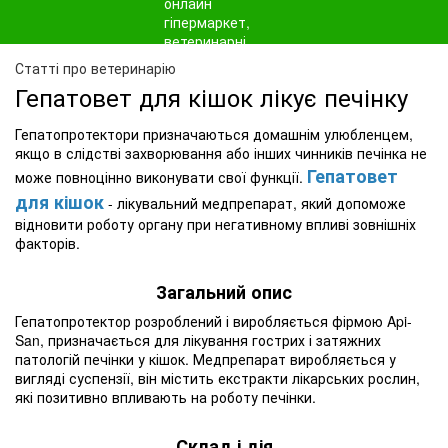
Статті про ветеринарію
Гепатовет для кішок лікує печінку
Гепатопротектори призначаються домашнім улюбленцем,
якщо в слідстві захворювання або інших чинників печінка не
Гепатовет
може повноцінно виконувати свої функції.
для кішок
- лікувальний медпрепарат, який допоможе
відновити роботу органу при негативному впливі зовнішніх
факторів.
Загальний опис
Гепатопротектор розроблений і виробляється фірмою Api-
San, призначається для лікування гострих і затяжних
патологій печінки у кішок. Медпрепарат виробляється у
вигляді суспензії, він містить екстракти лікарських рослин,
які позитивно впливають на роботу печінки.
Склад і дія