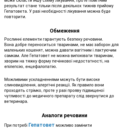
може скласти іншу схему лікування, проте помітним
результат стане тільки після декількох тижнів прийому
Гепатовета. У разі необхідності лікування можна буде
повторити.
Обмеження
Рослинні елементи гарантують безпеку речовини.
Вона добре переноситься тваринами, не має заборон для
маленьких кошенят, можна давати вагітним і лактуючим
самкам. Але Гепатовет не можна випоювати тваринам,
хворим на тяжку форму печінкової недостатності, на
епілепсію, енцефалопатію.
Можливими ускладненнями можуть бути високе
слиновиділення, алергічні реакції. Як правило вони
проходять стрімко, проте у разі прояву підвищеної
чутливості до медичного препарату слід звернутися до
ветеринара.
Аналоги речовини
Гепатовет
При потребі
можливо замінити