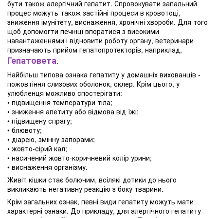
бути також алергічний гепатит. Спровокувати запальний
процес можуть також застійні процеси в кровотоці,
зниження імунітету, виснаження, хронічні хвороби. Для того
щоб допомогти печінці впоратися з високими
навантаженнями і відновити роботу органу, ветеринари
призначають прийом гепатопротекторів, наприклад,
Гепатовета
.
Найбільш типова ознака гепатиту у домашніх вихованців -
пожовтіння слизових оболонок, склер. Крім цього, у
улюбленця можливо спостерігати:
• підвищення температури тіла;
• зниження апетиту або відмова від їжі;
• підвищену спрагу;
• блювоту;
• діарею, змінну запорами;
• жовто-сірий кал;
• насичений жовто-коричневий колір урини;
• виснаження організму.
Живіт кішки стає болючим, всілякі дотики до нього
викликають негативну реакцію з боку тварини.
Крім загальних ознак, певні види гепатиту можуть мати
характерні ознаки. До прикладу, для алергічного гепатиту