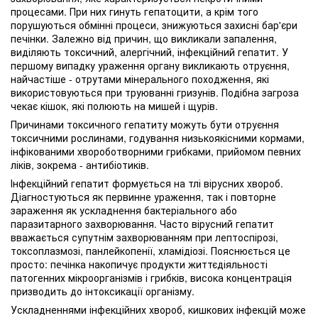
процесами. При них гинуть гепатоцити, а крім того
порушуються обмінні процеси, знижуються захисні бар'єри
печінки. Залежно від причин, що викликали запалення,
виділяють токсичний, алергічний, інфекційний гепатит. У
першому випадку ураження органу викликають отруєння,
найчастіше - отрутами мінерального походження, які
використовуються при труюванні гризунів. Подібна загроза
чекає кішок, які полюють на мишей і щурів.
Причинами токсичного гепатиту можуть бути отруєння
токсичними рослинами, годування низькоякісними кормами,
інфікованими хвороботворними грибками, прийомом певних
ліків, зокрема - антибіотиків.
Інфекційний гепатит формується на тлі вірусних хвороб.
Діагностуються як первинне ураження, так і повторне
зараження як ускладнення бактеріального або
паразитарного захворювання. Часто вірусний гепатит
вважається супутнім захворюванням при лептоспірозі,
токсоплазмозі, панлейкопенії, хламідіозі. Пояснюється це
просто: печінка накопичує продукти життєдіяльності
патогенних мікроорганізмів і грибків, висока концентрація
призводить до інтоксикації організму.
Ускладненнями інфекційних хвороб, кишкових інфекцій може