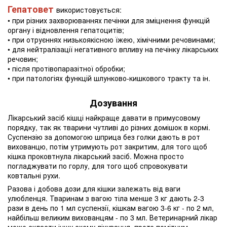
Гепатовет
використовується:
• при різних захворюваннях печінки для зміцнення функцій
органу і відновлення гепатоцитів;
• при отруєннях низькоякісною їжею, хімічними речовинами;
• для нейтралізації негативного впливу на печінку лікарських
речовин;
• після протівопаразітної обробки;
• при патологіях функцій шлунково-кишкового тракту та ін.
Дозування
Лікарський засіб кішці найкраще давати в примусовому
порядку, так як тварини чутливі до різних домішок в кормі.
Суспензію за допомогою шприца без голки дають в рот
вихованцю, потім утримують рот закритим, для того щоб
кішка проковтнула лікарський засіб. Можна просто
погладжувати по горлу, для того щоб спровокувати
ковтальні рухи.
Разова і добова дози для кішки залежать від ваги
улюбленця. Тваринам з вагою тіла менше 3 кг дають 2-3
рази в день по 1 мл суспензії, кішкам вагою 3-6 кг - по 2 мл,
найбільш великим вихованцям - по 3 мл. Ветеринарний лікар