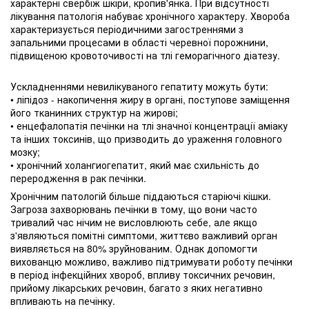
характерні свербіж шкіри, кропив'янка. При відсутності
лікування патологія набуває хронічного характеру. Хвороба
характеризується періодичними загостреннями з
запальними процесами в області черевної порожнини,
підвищеною кровоточивості на тлі геморагічного діатезу.
Ускладненнями невилікуваного гепатиту можуть бути:
• ліпідоз - накопичення жиру в органі, поступове заміщення
його тканинних структур на жирові;
• енцефалопатія печінки на тлі значної концентрації аміаку
та інших токсинів, що призводить до ураження головного
мозку;
• хронічний холангиогепатит, який має схильність до
переродження в рак печінки.
Хронічним патологій більше піддаються старіючі кішки.
Загроза захворювань печінки в тому, що вони часто
тривалий час нічим не висловлюють себе, але якщо
з'являються помітні симптоми, життєво важливий орган
виявляється на 80% зруйнованим. Однак допомогти
вихованцю можливо, важливо підтримувати роботу печінки
в період інфекційних хвороб, впливу токсичних речовин,
прийому лікарських речовин, багато з яких негативно
впливають на печінку.