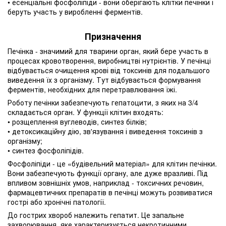
• есенціальні фосфоліпіди - вони оберігають клітки печінки і
беруть участь у виробленні ферментів.
Призначення
Печінка - значимий для тварини орган, який бере участь в
процесах кровотворення, виробництві нутрієнтів. У печінці
відбувається очищення крові від токсинів для подальшого
виведення їх з організму. Тут відбувається формування
ферментів, необхідних для перетравлювання їжі.
Роботу печінки забезпечують гепатоцити, з яких на 3/4
складається орган. У функції клітин входять:
• розщеплення вуглеводів, синтез білків;
• детоксикаційну дію, зв'язування і виведення токсинів з
організму;
• синтез фосфоліпідів.
Фосфоліпіди - це «будівельний матеріал» для клітин печінки.
Вони забезпечують функції органу, але дуже вразливі. Під
впливом зовнішніх умов, наприклад - токсичних речовин,
фармацевтичних препаратів в печінці можуть розвиватися
гострі або хронічні патології.
До гострих хвороб належить гепатит. Це запальне
захворювання, яке характеризується некротичними