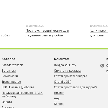
15 лютого 2022
10 лютого 202
Позатекс - вушні краплі для
Коли приз
 собак
лікування отитів у собак
для котів
Каталог
Клієнтам
Каталог товарів
Вхід до кабінету
Ветаптека
Оплата та доставка
П
Зоомагазин
Статті про ветеринарію
Тваринництво
Статті о ЗЗР
ЗЗР | Насіння | Добрива
Статті про товари для здоров'я
Продукти для здоров'я (БАДи)
Новини
та будинку
Акції
Оплата
Бренди
Доставка