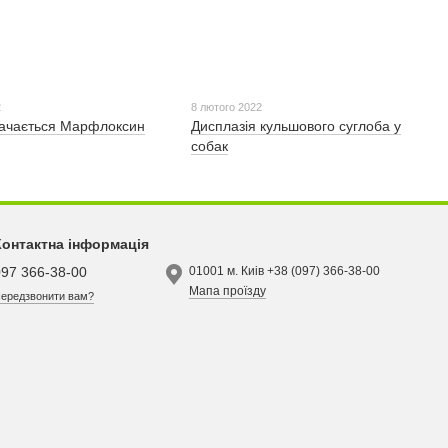
2
8 лютого 2022
начається Марфлоксин
Дисплазія кульшового суглоба у
собак
Контактна інформація
097 366-38-00
01001 м. Киів +38 (097) 366-38-00
Мапа проїзду
ередзвонити вам?