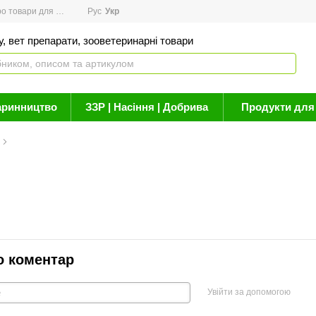
товари для здоров'я
Рус
Новини
Укр
Акції
Бренди
Контакти
Статті про 
, вет препарати, зооветеринарні товари
аринництво
ЗЗР | Насіння | Добрива
Продукти для 
о коментар
Увійти за допомогою