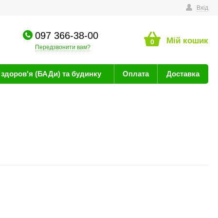
техніку
Вхід
097 366-38-00
Мій кошик
0
Передзвонити вам?
здоров'я (БАДи) та будинку
Оплата
Доставка