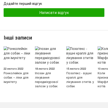
Додайте перший відгук
Написати відгук
Інші записи
22 лютого 2022
18 лютого 2022
15 лютого 2022
10 люто
Ронколейкін для
Іпозан для
Позатекс - вушні
Коли
собак – ліки для
лікування
краплі для
призна
імунітету
передміхурової
лікування отитів у
Марфл
залози у собак
собак
котів