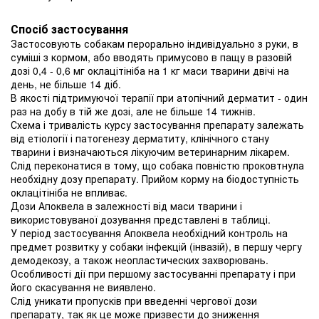
Спосіб застосування
Застосовують собакам перорально індивідуально з руки, в
суміші з кормом, або вводять примусово в пащу в разовій
дозі 0,4 - 0,6 мг оклацітініба на 1 кг маси тварини двічі на
день, не більше 14 діб.
В якості підтримуючої терапії при атопічний дерматит - один
раз на добу в тій же дозі, але не більше 14 тижнів.
Схема і тривалість курсу застосування препарату залежать
від етіології і патогенезу дерматиту, клінічного стану
тварини і визначаються лікуючим ветеринарним лікарем.
Слід переконатися в тому, що собака повністю проковтнула
необхідну дозу препарату. Прийом корму на біодоступність
оклацітініба не впливає.
Дози Апоквела в залежності від маси тварини і
використовуваної дозування представлені в таблиці.
У період застосування Апоквела необхідний контроль на
предмет розвитку у собаки інфекцій (інвазій), в першу чергу
демодекозу, а також неопластических захворювань.
Особливості дії при першому застосуванні препарату і при
його скасування не виявлено.
Слід уникати пропусків при введенні чергової дози
препарату, так як це може призвести до зниження