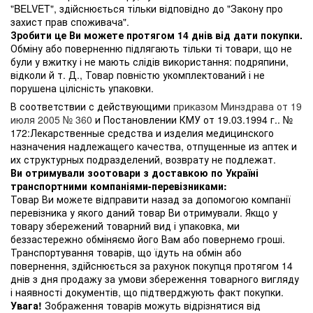
"BELVET", здійснюється тільки відповідно до "Закону про
захист прав споживача".
Зробити це Ви можете протягом 14 днів від дати покупки.
Обміну або поверненню підлягають тільки ті товари, що не
були у вжитку і не мають слідів використання: подряпини,
відколи й т. Д., Товар повністю укомплектований і не
порушена цілісність упаковки.
В соответствии с действующими
приказом Минздрава от 19
июля 2005 № 360
и Постановлении КМУ от 19.03.1994 г.. №
172:Лекарственные средства и изделия медицинского
назначения надлежащего качества, отпущенные из аптек и
их структурных подразделений, возврату не подлежат.
Ви отримували зоотовари з доставкою по Україні
транспортними компаніями-перевізниками:
Товар Ви можете відправити назад за допомогою компанії
перевізника у якого даний товар Ви отримували. Якщо у
товару збережений товарний вид і упаковка, ми
беззастережно обміняємо його Вам або повернемо гроші.
Транспортування товарів, що їдуть на обмін або
повернення, здійснюється за рахунок покупця протягом 14
днів з дня продажу за умови збереження товарного вигляду
і наявності документів, що підтверджують факт покупки.
Увага!
Зображення товарів можуть відрізнятися від