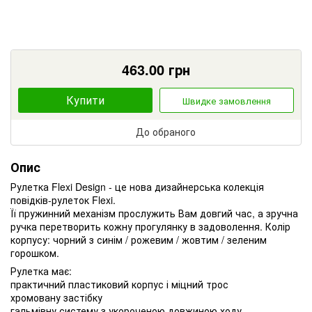
463.00
грн
Купити
Швидке замовлення
До обраного
Опис
Рулетка Flexi Design - це нова дизайнерська колекція
повідків-рулеток Flexi.
Її пружинний механізм прослужить Вам довгий час, а зручна
ручка перетворить кожну прогулянку в задоволення.
Колір
корпусу: чорний з синім / рожевим / жовтим / зеленим
горошком.
Рулетка має:
практичний пластиковий корпус і міцний трос
хромовану застібку
гальмівну систему з укороченою довжиною ходу