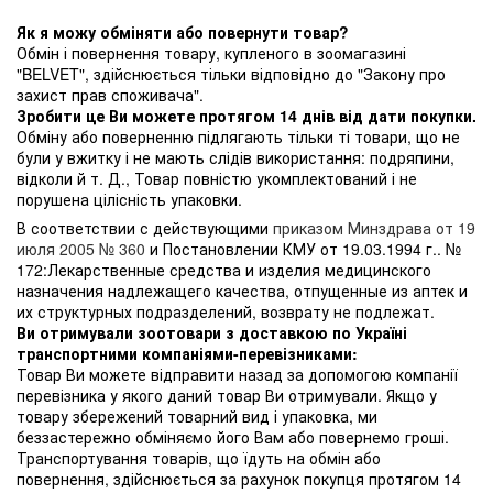
Як я можу обміняти або повернути товар?
Обмін і повернення товару, купленого в зоомагазині
"BELVET", здійснюється тільки відповідно до "Закону про
захист прав споживача".
Зробити це Ви можете протягом 14 днів від дати покупки.
Обміну або поверненню підлягають тільки ті товари, що не
були у вжитку і не мають слідів використання: подряпини,
відколи й т. Д., Товар повністю укомплектований і не
порушена цілісність упаковки.
В соответствии с действующими
приказом Минздрава от 19
июля 2005 № 360
и Постановлении КМУ от 19.03.1994 г.. №
172:Лекарственные средства и изделия медицинского
назначения надлежащего качества, отпущенные из аптек и
их структурных подразделений, возврату не подлежат.
Ви отримували зоотовари з доставкою по Україні
транспортними компаніями-перевізниками:
Товар Ви можете відправити назад за допомогою компанії
перевізника у якого даний товар Ви отримували. Якщо у
товару збережений товарний вид і упаковка, ми
беззастережно обміняємо його Вам або повернемо гроші.
Транспортування товарів, що їдуть на обмін або
повернення, здійснюється за рахунок покупця протягом 14