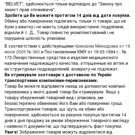
"BELVET", здійснюється тільки відповідно до "Закону про
захист прав споживача".
Зробити це Ви можете протягом 14 днів від дати покупки.
Обміну або поверненню підлягають тільки ті товари, що не
були у вжитку і не мають слідів використання: подряпини,
відколи й т. Д., Товар повністю укомплектований і не
порушена цілісність упаковки.
В соответствии с действующими
приказом Минздрава от 19
июля 2005 № 360
и Постановлении КМУ от 19.03.1994 г.. №
172:Лекарственные средства и изделия медицинского
назначения надлежащего качества, отпущенные из аптек и
их структурных подразделений, возврату не подлежат.
Ви отримували зоотовари з доставкою по Україні
транспортними компаніями-перевізниками:
Товар Ви можете відправити назад за допомогою компанії
перевізника у якого даний товар Ви отримували. Якщо у
товару збережений товарний вид і упаковка, ми
беззастережно обміняємо його Вам або повернемо гроші.
Транспортування товарів, що їдуть на обмін або
повернення, здійснюється за рахунок покупця протягом 14
днів з дня продажу за умови збереження товарного вигляду
і наявності документів, що підтверджують факт покупки.
Увага!
Зображення товарів можуть відрізнятися від