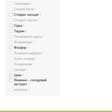
Силімарин
0
Соєвий білок
0
Стеарат кальція
1
Стеарат магнія
0
Сірка
1
Таурин
2
Токоферола ацета
0
Флавоноїди
0
Фосфор
1
Холекальциферол
0
Холін хлорид
0
Хондроитин
0
Цинарін
0
Цинк
1
Ячменно - солодовий
екстракт
1
колагену
0