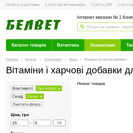
Оплата та доставка
Статті про ветеринарію
Статті о ЗЗР
Статті про 
Інтернет-магазин № 1 Киэву
Каталог товарів
Ветаптека
Зоомагазин
Тв
Головна
Каталог
Зоомагазин
Кішки
Вітаміни та харчові добавки
Вітаміни і харчові добавки д
Немає товарів
Властивості:
При алергії
Склад:
Селен
Очистити фільтр
Ціна, грн
ОК