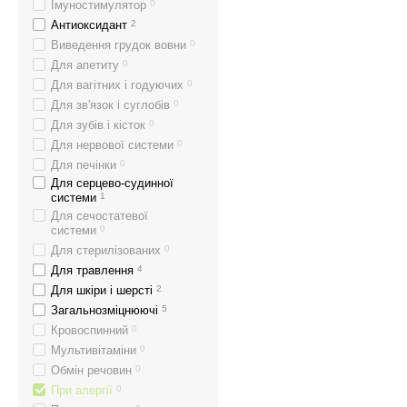
Імуностимулятор
0
Антиоксидант
2
Виведення грудок вовни
0
Для апетиту
0
Для вагітних і годуючих
0
Для зв'язок і суглобів
0
Для зубів і кісток
0
Для нервової системи
0
Для печінки
0
Для серцево-судинної
системи
1
Для сечостатевої
системи
0
Для стерилізованих
0
Для травлення
4
Для шкіри і шерсті
2
Загальнозміцнюючі
5
Кровоспинний
0
Мультивітаміни
0
Обмін речовин
0
При алергії
0