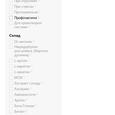
При отруєннях
0
При стресах
0
Протизапальне
0
Профілактичні
1
Для кровотворної
системи
0
Склад
DL-метіонін
0
Harpagophytum
procumbens (Мартінія
духмяна)
0
L-аргінін
0
L-карнітин
0
L-орнитин
0
MCM
0
Єкстракт солоду
0
Альбумін
0
Амінокислоти
0
Аргінін
0
Бета Глюкан
0
Бетаїн
0