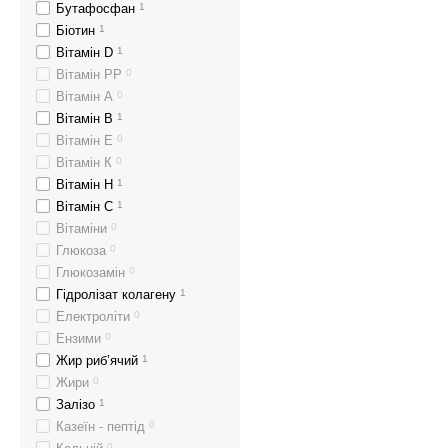
Бутафосфан
1
Біотин
1
Вітамін D
1
Вітамін PP
0
Вітамін А
0
Вітамін В
1
Вітамін Е
0
Вітамін К
0
Вітамін Н
1
Вітамін С
1
Вітаміни
0
Глюкоза
0
Глюкозамін
0
Гідролізат колагену
1
Електроліти
0
Ензими
0
Жир риб’ячий
1
Жири
0
Залізо
1
Казеїн - пептід
0
0