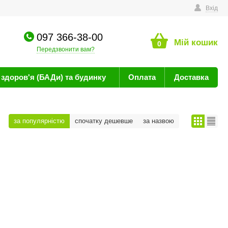
техніку
Вхід
097 366-38-00
Мій кошик
0
Передзвонити вам?
здоров'я (БАДи) та будинку
Оплата
Доставка
за популярністю
спочатку дешевше
за назвою