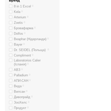
Бренд
8 in 1 Excel
0
Kela
0
Arterium
0
Zoetis
0
Бровафарма
0
Dolfos
0
Beaphar (Нідерланди)
0
Bayer
0
Dr. SEIDEL (Польща)
0
Compliment
0
Laboratorios Calier
(Іспанія)
0
АВЗ
0
Palladium
0
АПИ-САН
0
Веда
0
Вилсан
0
Дивопрайд
0
ЗооХелс
0
Продукт
0