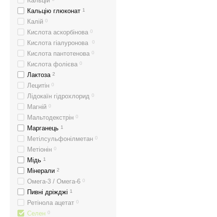
Кальцій
Кальцію глюконат
1
Калій
0
Кислота аскорбінова
0
Кислота гіалуронова
0
Кислота пантотенова
0
Кислота фолієва
0
Лактоза
2
Лецитін
0
Лідокаїн гідрохлорид
0
Магній
0
Мальтодекстрін
0
Марганець
1
Метілсульфонілметан
0
Метіонін
0
Мідь
1
Мінерали
2
Омега-3 / Омега-6
0
Пивні дріжджі
1
Ретінола ацетат
0
Селен
0