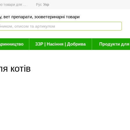
товари для здоров'я
Рус
Новини
Укр
Акції
Бренди
Контакти
Статті про 
, вет препарати, зооветеринарні товари
аринництво
ЗЗР | Насіння | Добрива
Продукти для 
ля котів