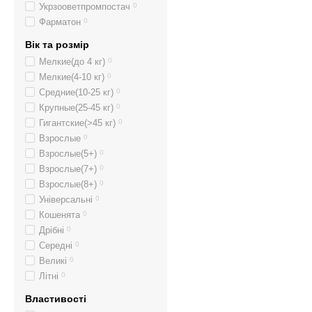
Укрзооветпромпостач
0
Фарматон
0
Вік та розмір
Мелкие(до 4 кг)
0
Мелкие(4-10 кг)
0
Средние(10-25 кг)
0
Крупные(25-45 кг)
0
Гигантские(>45 кг)
0
Взрослые
0
Взрослые(5+)
0
Взрослые(7+)
0
Взрослые(8+)
0
Універсальні
0
Кошенята
0
Дрібні
0
Середні
0
Великі
0
Літні
0
Властивості