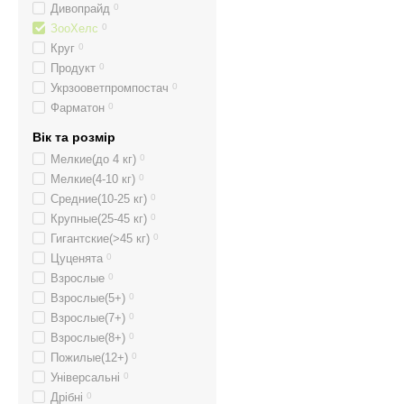
Дивопрайд
0
ЗооХелс
0
Круг
0
Продукт
0
Укрзооветпромпостач
0
Фарматон
0
Вік та розмір
Мелкие(до 4 кг)
0
Мелкие(4-10 кг)
0
Средние(10-25 кг)
0
Крупные(25-45 кг)
0
Гигантские(>45 кг)
0
Цуценята
0
Взрослые
0
Взрослые(5+)
0
Взрослые(7+)
0
Взрослые(8+)
0
Пожилые(12+)
0
Універсальні
0
Дрібні
0