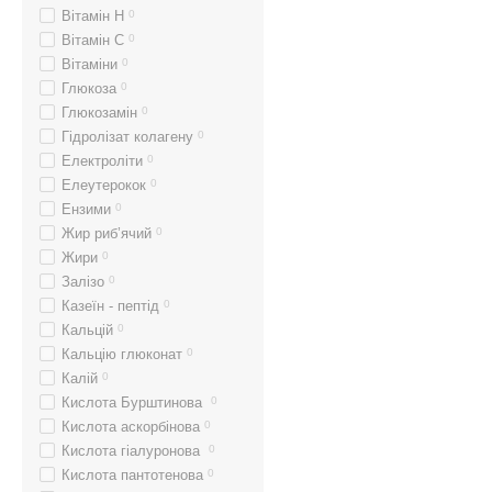
Вітамін Н
0
Вітамін С
0
Вітаміни
0
Глюкоза
0
Глюкозамін
0
Гідролізат колагену
0
Електроліти
0
Елеутерокок
0
Ензими
0
Жир риб’ячий
0
Жири
0
Залізо
0
Казеїн - пептід
0
Кальцій
0
Кальцію глюконат
0
Калій
0
Кислота Бурштинова
0
Кислота аскорбінова
0
Кислота гіалуронова
0
Кислота пантотенова
0