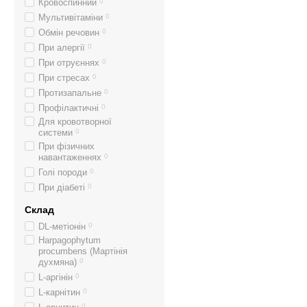
Кровоспинний
0
Мультивітаміни
0
Обмін речовин
0
При алергії
0
При отруєннях
0
При стресах
0
Протизапальне
0
Профілактичні
0
Для кровотворної
системи
0
При фізичних
навантаженнях
0
Голі породи
0
При діабеті
0
Склад
DL-метіонін
0
Harpagophytum
procumbens (Мартінія
духмяна)
0
L-аргінін
0
L-карнітин
0
0