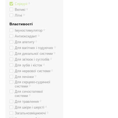
Середні
0
Великі
0
Літні
0
Властивості
Імуностимулятор
0
Антиоксидант
0
Для апетиту
0
Для вагітних і годуючих
0
Для дихальної системи
0
Для зв'язок і суглобів
0
Для зубів і кісток
0
Для нервової системи
0
Для печінки
0
Для серцево-судинної
системи
0
Для сечостатевої
системи
0
Для травлення
0
Для шкіри і шерсті
0
Загальнозміцнюючі
0