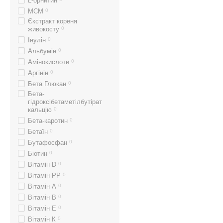
L-орнитин
MCM
0
Єкстракт кореня
живокосту
0
Інулін
0
Альбумін
0
Амінокислоти
0
Аргінін
0
Бета Глюкан
0
Бета-
гідроксібетаметілбутірат
кальцію
0
Бета-каротин
0
Бетаїн
0
Бутафосфан
0
Біотин
0
Вітамін D
0
Вітамін PP
0
Вітамін А
0
Вітамін В
0
Вітамін Е
0
Вітамін К
0