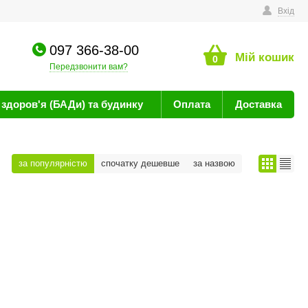
техніку
Вхід
097 366-38-00
Мій кошик
0
Передзвонити вам?
здоров'я (БАДи) та будинку
Оплата
Доставка
за популярністю
спочатку дешевше
за назвою