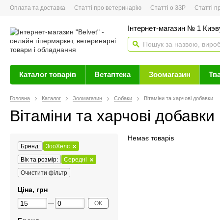
Оплата та доставка
Статті про ветеринарію
Статті о ЗЗР
Статті про 
Інтернет-магазин № 1 Киэву
Каталог товарів
Ветаптека
Зоомагазин
Тв
Головна
Каталог
Зоомагазин
Собаки
Вітаміни та харчові добавки
Вітаміни та харчові добавки
Немає товарів
Бренд:
ЗооХелс
Вік та розмір:
Середні
Очистити фільтр
Ціна, грн
ОК