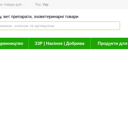
товари для здоров'я
Рус
Новини
Укр
Акції
Бренди
Контакти
Статті про 
, вет препарати, зооветеринарні товари
аринництво
ЗЗР | Насіння | Добрива
Продукти для 