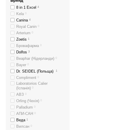
Бренд
8 in 1 Excel
4
Kela
0
Canina
4
Royal Canin
0
Arterium
0
Zoetis
1
Бровафарма
0
Dolfos
3
Beaphar (Нідерланди)
0
Bayer
0
Dr. SEIDEL (Польща)
1
Compliment
0
Laboratorios Calier
(Іспанія)
0
АВЗ
0
Orling (Чехія)
0
Palladium
0
АПИ-САН
0
Веда
1
Вилсан
0