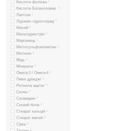
Кислота фолієва
0
Кислоти Босвелловие
0
Лактоза
0
Лідокаїн гідрохлорид
0
Магній
0
Мальтодекстрін
0
Марганець
0
Метілсульфонілметан
0
Метіонін
0
Мідь
0
Мінерали
0
Омега-3 / Омега-6
0
Пивні дріжджі
0
Ретінола ацетат
0
Селен
0
Силімарин
0
Соєвий білок
0
Стеарат кальція
0
Стеарат магнія
0
Сірка
0
Таурин
0