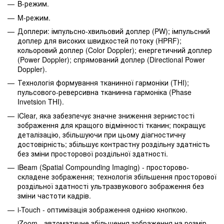
B-режим.
M-режим.
Доплери: імпульсно-хвильовий доплер (PW); імпульсний
доплер для високих швидкостей потоку (HPRF);
кольоровий доплер (Color Doppler); енергетичний доплер
(Power Doppler); спрямований доплер (Directional Power
Doppler).
Технологія формування тканинної гармоніки (THI);
пульсового-реверсивна тканинна гармоніка (Phase
Invetsion THI).
iClear, яка забезпечує значне зниження зернистості
зображення для кращого відмінності тканин; покращує
деталізацію, збільшуючи при цьому діагностичну
достовірність; збільшує контрастну роздільну здатність
без зміни просторової роздільної здатності.
iBeam (Spatial Compounding Imaging) - просторово-
складене зображення; технологія збільшення просторової
роздільної здатності ультразвукового зображення без
зміни частоти кадрів.
i-Touch - оптимізація зображення однією кнопкою.
iZoom - автоматичне збільшення зображення на розмір