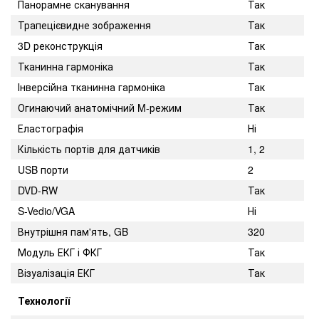
Панорамне сканування
Так
Трапецієвидне зображення
Так
3D реконструкція
Так
Тканинна гармоніка
Так
Інверсійна тканинна гармоніка
Так
Огинаючий анатомічний M-режим
Так
Еластографія
Ні
Кількість портів для датчиків
1, 2
USB порти
2
DVD-RW
Так
S-Vedio/VGA
Ні
Внутрішня пам'ять, GB
320
Модуль ЕКГ і ФКГ
Так
Візуалізація ЕКГ
Так
Технології