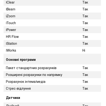
iClear
Так
iBeam
Так
iZoom
Так
iTouch
Так
iPower
Так
HR Flow
Так
iStation
Так
iWorks
Ні
Основні програми
Пакет стандартних розрахунків
Так
Розширені розрахунки по напрямку
Так
Розрахунок інтема/медіа
Так
Стрес-відлуння
Так
Датчики
Лінійний
Так