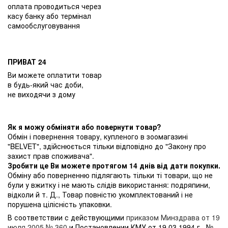
оплата проводиться через
касу банку або термінал
самообслуговування
ПРИВАТ 24
Ви можете оплатити товар
в будь-який час доби,
не виходячи з дому
Як я можу обміняти або повернути товар?
Обмін і повернення товару, купленого в зоомагазині
"BELVET", здійснюється тільки відповідно до "Закону про
захист прав споживача".
Зробити це Ви можете протягом 14 днів від дати покупки.
Обміну або поверненню підлягають тільки ті товари, що не
були у вжитку і не мають слідів використання: подряпини,
відколи й т. Д., Товар повністю укомплектований і не
порушена цілісність упаковки.
В соответствии с действующими
приказом Минздрава от 19
июля 2005 № 360
и Постановлении КМУ от 19.03.1994 г.. №