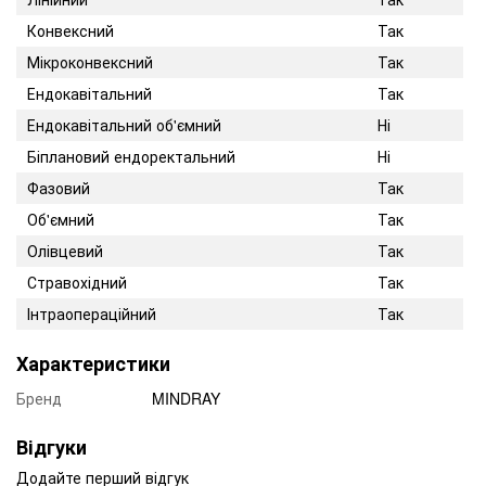
Конвексний
Так
Мікроконвексний
Так
Ендокавітальний
Так
Ендокавітальний об'ємний
Ні
Біплановий ендоректальний
Ні
Фазовий
Так
Об'ємний
Так
Олівцевий
Так
Стравохідний
Так
Інтраопераційний
Так
Характеристики
Бренд
MINDRAY
Відгуки
Додайте перший відгук