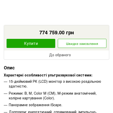
774 759.00
грн
Купити
Швидке замовлення
До обраного
Опис
Характерні особливості ультразвукової системи:
15-дюймовий РК (LCD) монітор з високою роздільною
здатністю.
Режими: B, M, Color M (CM), М-режим анатомічний,
колірне картування (Color).
Панорамне зображення iScape.
Допплери: енергетичний, спрямований, імпульсно-