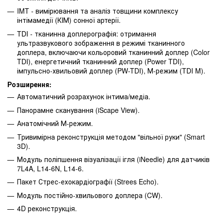
IMT - вимірювання та аналіз товщини комплексу
інтімамедії (КІМ) сонної артерії.
TDI - тканинна доплерографія: отримання
ультразвукового зображення в режимі тканинного
доплера, включаючи кольоровий тканинний доплер (Color
TDI), енергетичний тканинний доплер (Power TDI),
імпульсно-хвильовий доплер (PW-TDI), М-режим (TDI M).
Розширення:
Автоматичний розрахунок інтима/медіа.
Панорамне сканування (iScape View).
Анатомічний М-режим.
Тривимірна реконструкція методом "вільної руки" (Smart
3D).
Модуль поліпшення візуалізації ігля (iNeedle) для датчиків
7L4A, L14-6N, L14-6.
Пакет Стрес-ехокардіографії (Strees Echo).
Модуль постійно-хвильового доплера (CW).
4D реконструкція.