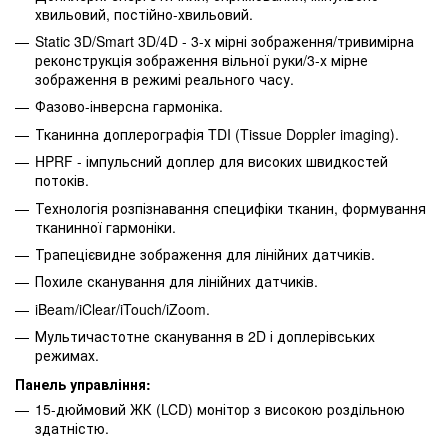
хвильовий, постійно-хвильовий.
Static 3D/Smart 3D/4D - 3-х мірні зображення/тривимірна
реконструкція зображення вільної руки/3-х мірне
зображення в режимі реального часу.
Фазово-інверсна гармоніка.
Тканинна доплерографія TDI (Tissue Doppler imaging).
HPRF - імпульсний доплер для високих швидкостей
потоків.
Технологія розпізнавання специфіки тканин, формування
тканинної гармоніки.
Трапецієвидне зображення для лінійних датчиків.
Похиле сканування для лінійних датчиків.
iBeam/iClear/iTouch/iZoom.
Мультичастотне сканування в 2D і доплерівських
режимах.
Панель управління:
15-дюймовий ЖК (LCD) монітор з високою роздільною
здатністю.