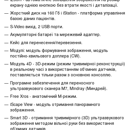
екрану однією кнопкою без втрати якості і деталізації.
Жорсткий диск на 160 Гб і iStation - платформа управління
базою даних пацієнтів.
S-Video вихід, 2 USB порти.
Акумуляторні батареї та мережевий адаптер.
Кейс для перенесення/перевезення.
Модулі: модуль формування зображення, модуль
постійно-хвильового доплера (CW).
Модуль 4D - 3D-режим (режим тривимірної реконструкції)
в реальному часі з використанням об'ємних датчиків,
поставляється тільки разом з основною консоллю.
Програмне забезпечення для переносного
ультразвукового сканера М7, Mindray (Миндрей).
Free Xros - анатомічний М-режим.
iScape View - модуль отримання панорамного
зображення.
Smart 3D - отримання тривимірного (3D) ультразвукового
зображення методом вільної руки без використання
об'ємних датчиків.