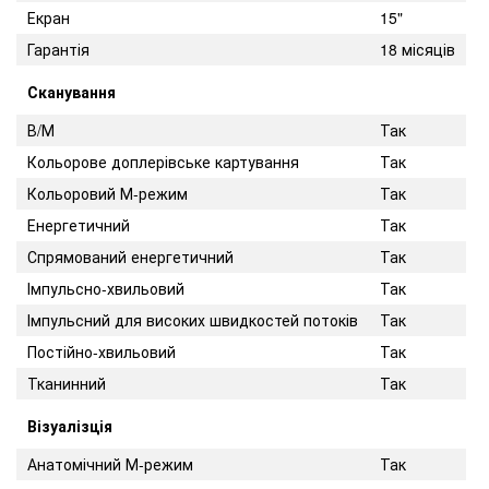
Екран
15"
Гарантія
18 місяців
Сканування
В/М
Так
Кольорове доплерівське картування
Так
Кольоровий М-режим
Так
Енергетичний
Так
Спрямований енергетичний
Так
Імпульсно-хвильовий
Так
Імпульсний для високих швидкостей потоків
Так
Постійно-хвильовий
Так
Тканинний
Так
Візуалізція
Анатомічний М-режим
Так