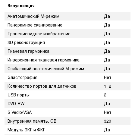
Визуализция
Анатомический М-режим
Да
Панорамное сканирование
Да
Трапециевидное изображение
Да
3D реконструкция
Да
Тканевая гармоника
Да
Инверсионная тканевая гармоника
Да
Огибающий анатомический M-режим
Да
Эластография
Нет
Количество портов для датчиков
1, 2
USB порты
2
DVD-RW
Да
S-Vedio/VGA
Нет
Внутренняя память, GB
320
Модуль ЭКГ и ФКГ
Да