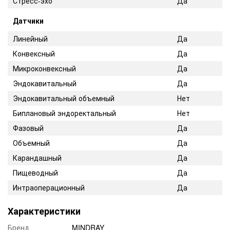
Стресс-эхо
Да
Датчики
Линейный
Да
Конвексный
Да
Микроконвексный
Да
Эндокавитальный
Да
Эндокавитальный объемный
Нет
Биплановый эндоректальный
Нет
Фазовый
Да
Объемный
Да
Карандашный
Да
Пищеводный
Да
Интраоперационный
Да
Характеристики
Бренд
MINDRAY