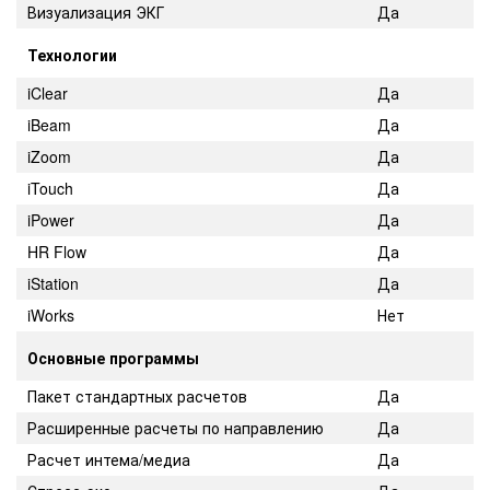
Визуализация ЭКГ
Да
Технологии
iClear
Да
iBeam
Да
iZoom
Да
iTouch
Да
iPower
Да
HR Flow
Да
iStation
Да
iWorks
Нет
Основные программы
Пакет стандартных расчетов
Да
Расширенные расчеты по направлению
Да
Расчет интема/медиа
Да