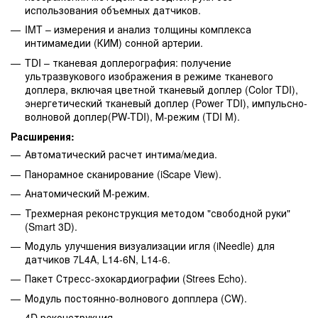
использования объемных датчиков.
IMT – измерения и анализ толщины комплекса
интимамедии (КИМ) сонной артерии.
TDI – тканевая доплерография: получение
ультразвукового изображения в режиме тканевого
доплера, включая цветной тканевый доплер (Color TDI),
энергетический тканевый доплер (Power TDI), импульсно-
волновой доплер(PW-TDI), М-режим (TDI M).
Расширения:
Автоматический расчет интима/медиа.
Панорамное сканирование (iScape View).
Анатомический М-режим.
Трехмерная реконструкция методом "свободной руки"
(Smart 3D).
Модуль улучшения визуализации игля (iNeedle) для
датчиков 7L4A, L14-6N, L14-6.
Пакет Стресс-эхокардиографии (Strees Echo).
Модуль постоянно-волнового допплера (CW).
4D реконструкция.