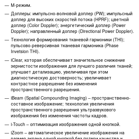
M-режим.
Доплеры: импульсно-волновой доплер (PW); импульсный
доплер для высоких скоростей потока (HPRF); цветной
доплер (Color Doppler); энергетический доплер (Power
Doppler); направленный доплер (Directional Power Doppler).
Технология формирования тканевой гармоники (THI);
пульсово-реверсивная тканевая гармоника (Phase
Invetsion THI).
iClear, которая обеспечивает значительное снижение
зернистости изображения для лучшего различия тканей;
улучшает детализацию, увеличивая при этом
диагностическую достоверность; увеличивает
контрастное разрешение без изменения
пространственного разрешения.
iBeam (Spatial Compounding Imaging) – пространственно-
составное изображение; технология увеличения
пространственного разрешения ультразвукового
изображения без изменения частоты кадров.
i-Touch – оптимизация изображения одной кнопкой.
iZoom – автоматическое увеличение изображения на
размер экрана одной кнопкой без потери качества и