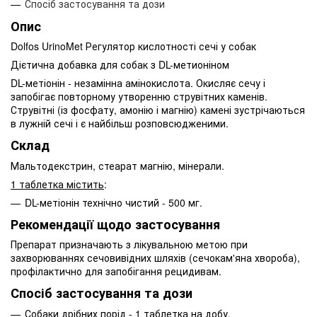
Спосіб застосування та дози
Опис
Dolfos UrinoMet Регулятор кислотності сечі у собак
Дієтична добавка для собак з DL-метионіном
DL-метіонін - незамінна амінокислота. Окисляє сечу і
запобігає повторному утворенню струвітних каменів.
Струвітні (із фосфату, амонію і магнію) камені зустрічаються
в лужній сечі і є найбільш розповсюдженими.
Склад
Мальтодекстрин, стеарат магнію, мінерали.
1 таблетка містить
:
DL-метіонін технічно чистий - 500 мг.
Рекомендації щодо застосування
Препарат призначають з лікувальною метою при
захворюваннях сечовивідних шляхів (сечокам'яна хвороба),
профілактично для запобігання рецидивам.
Спосіб застосування та дози
Собаки дрібних порід - 1 таблетка на добу.