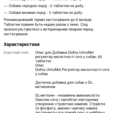
Собаки середніх порід - 2 таблетки на добу.
Собаки великих порід - 3 таблетки на добу.
Рекомендований термін застосування до 6 місяців.
Таблетки повинні бути надані разом з їжею. Слід
проконсультуватися з ветеринарним лікарем перед
застосування
Характеристики
Короткий опис
Опис для Добавка Dolfos UrinoMet
регулятор кислотності сечі у собак, 60
таблеток
Опис
Dolfos UrinoMet Регулятор кислотності сечі
у собак
Дієтична добавка для собак з DL-
метионіном
DL-метіонін - незамінна амінокислота.
Окисляє сечу і запобігає повторному
утворенню струвітних каменів. Струвітні
(із фосфату, амонію і магнію) камені
зустрічаються в лужній сечі і є найбільш