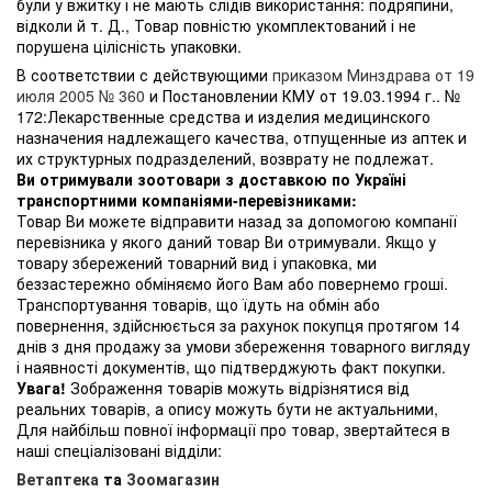
були у вжитку і не мають слідів використання: подряпини,
відколи й т. Д., Товар повністю укомплектований і не
порушена цілісність упаковки.
В соответствии с действующими
приказом Минздрава от 19
июля 2005 № 360
и Постановлении КМУ от 19.03.1994 г.. №
172:Лекарственные средства и изделия медицинского
назначения надлежащего качества, отпущенные из аптек и
их структурных подразделений, возврату не подлежат.
Ви отримували зоотовари з доставкою по Україні
транспортними компаніями-перевізниками:
Товар Ви можете відправити назад за допомогою компанії
перевізника у якого даний товар Ви отримували. Якщо у
товару збережений товарний вид і упаковка, ми
беззастережно обміняємо його Вам або повернемо гроші.
Транспортування товарів, що їдуть на обмін або
повернення, здійснюється за рахунок покупця протягом 14
днів з дня продажу за умови збереження товарного вигляду
і наявності документів, що підтверджують факт покупки.
Увага!
Зображення товарів можуть відрізнятися від
реальних товарів, а опису можуть бути не актуальними,
Для найбільш повної інформації про товар, звертайтеся в
наші спеціалізовані відділи:
Ветаптека
та
Зоомагазин