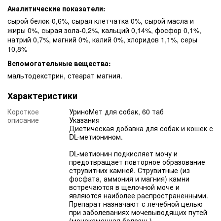
Аналитические показатели:
сырой белок-0,6%, сырая клетчатка 0%, сырой масла и
жиры 0%, сырая зола-0,2%, кальций 0,14%, фосфор 0,1%,
натрий 0,7%, магний 0%, калий 0%, хлоридов 1,1%, серы
10,8%
Вспомогательные вещества:
мальтодекстрин, стеарат магния.
Характеристики
Короткое
УриноМет для собак, 60 таб
описание
Указания
Диетическая добавка для собак и кошек с
DL-метионином.
DL-метионин подкисляет мочу и
предотвращает повторное образование
струвитних камней. Струвитные (из
фосфата, аммония и магния) камни
встречаются в щелочной моче и
являются наиболее распространенными.
Препарат назначают с лечебной целью
при заболеваниях мочевыводящих путей
(мочекаменная болезнь),