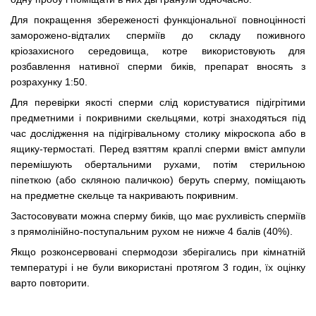
Для покращення збереженості функціональної повноцінності
заморожено-відталих сперміїв до складу поживного
кріозахисного середовища, котре використовують для
розбавлення нативної сперми биків, препарат вносять з
розрахунку 1:50.
Для перевірки якості сперми слід користуватися підігрітими
предметними і покривними скельцями, котрі знаходяться під
час дослідження на підігрівальному столику мікроскопа або в
ящику-термостаті. Перед взяттям краплі сперми вміст ампули
перемішують обертальними рухами, потім стерильною
піпеткою (або скляною паличкою) беруть сперму,
поміщають
на предметне скельце та накривають покривним.
Застосовувати можна сперму биків, що має рухливість сперміїв
з прямолінійно-поступальним рухом не нижче 4 балів (40%).
Якщо розконсервовані спермодози зберігались при кімнатній
температурі і не були використані протягом 3 годин, їх оцінку
варто повторити.