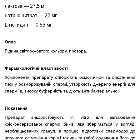
лактоза — 27,5 мг
натрію цитрат — 22 мг
L-гістидин — 0,55 мг
Опис
Рідина світло-жовтого кольору, прозора.
Фармакологічні властивості
Компоненти препарату створюють осмотичний та онкотичний
тиск у розморожуваній спермі, утворюють джерело енергії для
сперміїв, високу буферність та діють антибактеріально.
Показання
Препарат використовують
іn vitro
для відтаювання
кріоконсервованої сперми биків, яка зберігається у вигляді
необлицьованих гранул, в процесі підготовки спермодоз до
штучного осіменіння корів і телиць та (або) додавання його до