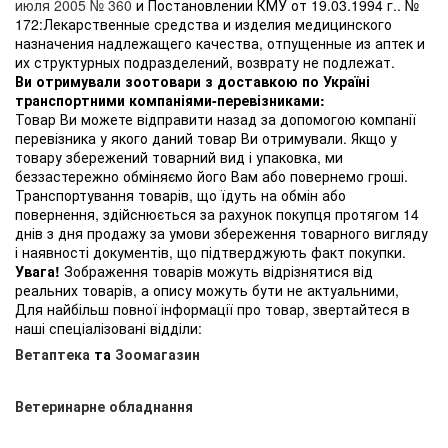
июля 2005 № 360
и Постановлении КМУ от 19.03.1994 г.. №
172:Лекарственные средства и изделия медицинского
назначения надлежащего качества, отпущенные из аптек и
их структурных подразделений, возврату не подлежат.
Ви отримували зоотовари з доставкою по Україні
транспортними компаніями-перевізниками:
Товар Ви можете відправити назад за допомогою компанії
перевізника у якого даний товар Ви отримували. Якщо у
товару збережений товарний вид і упаковка, ми
беззастережно обміняємо його Вам або повернемо гроші.
Транспортування товарів, що їдуть на обмін або
повернення, здійснюється за рахунок покупця протягом 14
днів з дня продажу за умови збереження товарного вигляду
і наявності документів, що підтверджують факт покупки.
Увага!
Зображення товарів можуть відрізнятися від
реальних товарів, а опису можуть бути не актуальними,
Для найбільш повної інформації про товар, звертайтеся в
наші спеціалізовані відділи:
Ветаптека
та
Зоомагазин
Ветеринарне обладнання