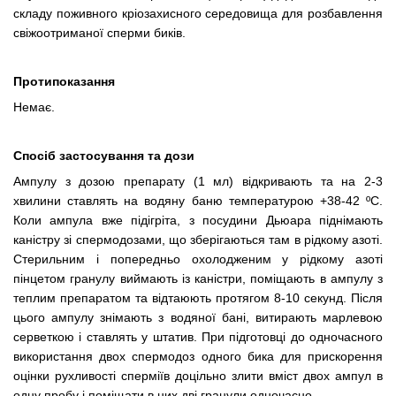
складу поживного кріозахисного середовища для розбавлення
свіжоотриманої сперми биків.
Протипоказання
Немає.
Спосіб застосування та дози
Ампулу з дозою препарату (1 мл) відкривають та на 2-3
хвилини ставлять на водяну баню температурою +38-42 ºС.
Коли ампула вже підігріта, з посудини Дьюара піднімають
каністру зі спермодозами, що зберігаються там в рідкому азоті.
Стерильним і попередньо охолодженим у рідкому азоті
пінцетом гранулу виймають із каністри, поміщають в ампулу з
теплим препаратом та відтаюють протягом 8-10 секунд. Після
цього ампулу знімають з водяної бані, витирають марлевою
серветкою і ставлять у штатив. При підготовці до одночасного
використання двох спермодоз одного бика для прискорення
оцінки рухливості сперміїв доцільно злити вміст двох ампул в
одну пробу і поміщати в них дві гранули одночасно.