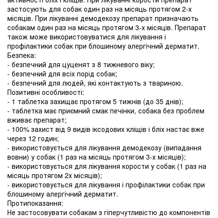
застосують для собак один раз на місяць протягом 2-х
місяців. При лікуванні демодекозу препарат призначають
собакам один раз на місяць протягом 3-х місяців. Препарат
також може використовуватися для лікування і
профілактики собак при блошиному алергічний дерматит.
Безпека:
- безпечний для цуценят з 8 тижневого віку;
- безпечний для всіх порід собак;
- безпечний для людей, які контактують з твариною.
Позитивні особливості:
- 1 таблетка захищає протягом 5 тижнів (до 35 днів);
- таблетка має приємний смак печінки, собака без проблем
вживає препарат;
- 100% захист від 9 видів іксодових кліщів і бліх настає вже
через 12 годин;
- використовується для лікування демодекозу (випадання
вовни) у собак (1 раз на місяць протягом 3-х місяців);
- використовується для лікування корости у собак (1 раз на
місяць протягом 2х місяців);
- використовується для лікування і профілактики собак при
блошиному алергічний дерматит.
Протипоказання:
Не застосовувати собакам з гіперчутливістю до компонентів