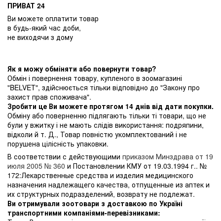
ПРИВАТ 24
Ви можете оплатити товар
в будь-який час доби,
не виходячи з дому
Як я можу обміняти або повернути товар?
Обмін і повернення товару, купленого в зоомагазині
"BELVET", здійснюється тільки відповідно до "Закону про
захист прав споживача".
Зробити це Ви можете протягом 14 днів від дати покупки.
Обміну або поверненню підлягають тільки ті товари, що не
були у вжитку і не мають слідів використання: подряпини,
відколи й т. Д., Товар повністю укомплектований і не
порушена цілісність упаковки.
В соответствии с действующими
приказом Минздрава от 19
июля 2005 № 360
и Постановлении КМУ от 19.03.1994 г.. №
172:Лекарственные средства и изделия медицинского
назначения надлежащего качества, отпущенные из аптек и
их структурных подразделений, возврату не подлежат.
Ви отримували зоотовари з доставкою по Україні
транспортними компаніями-перевізниками: