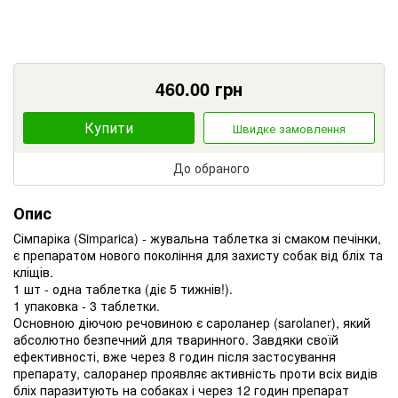
460.00
грн
Купити
Швидке замовлення
До обраного
Опис
Сімпаріка (Simparica) - жувальна таблетка зі смаком печінки,
є препаратом нового покоління для захисту собак від бліх та
кліщів.
1 шт - одна таблетка (діє 5 тижнів!).
1 упаковка - 3 таблетки.
Основною діючою речовиною є сароланер (sarolaner), який
абсолютно безпечний для тваринного. Завдяки своїй
ефективності, вже через 8 годин після застосування
препарату, салоранер проявляє активність проти всіх видів
бліх паразитують на собаках і через 12 годин препарат