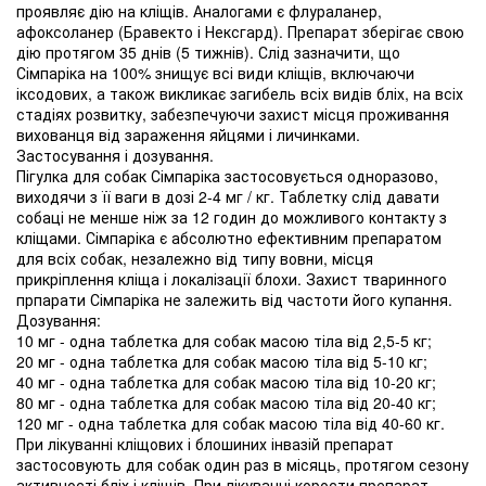
проявляє дію на кліщів. Аналогами є флураланер,
афоксоланер (Бравекто і Нексгард). Препарат зберігає свою
дію протягом 35 днів (5 тижнів). Слід зазначити, що
Сімпаріка на 100% знищує всі види кліщів, включаючи
іксодових, а також викликає загибель всіх видів бліх, на всіх
стадіях розвитку, забезпечуючи захист місця проживання
вихованця від зараження яйцями і личинками.
Застосування і дозування.
Пігулка для собак Сімпаріка застосовується одноразово,
виходячи з її ваги в дозі 2-4 мг / кг. Таблетку слід давати
собаці не менше ніж за 12 годин до можливого контакту з
кліщами. Сімпаріка є абсолютно ефективним препаратом
для всіх собак, незалежно від типу вовни, місця
прикріплення кліща і локалізації блохи. Захист тваринного
прпарати Сімпаріка не залежить від частоти його купання.
Дозування:
10 мг - одна таблетка для собак масою тіла від 2,5-5 кг;
20 мг - одна таблетка для собак масою тіла від 5-10 кг;
40 мг - одна таблетка для собак масою тіла від 10-20 кг;
80 мг - одна таблетка для собак масою тіла від 20-40 кг;
120 мг - одна таблетка для собак масою тіла від 40-60 кг.
При лікуванні кліщових і блошиних інвазій препарат
застосовують для собак один раз в місяць, протягом сезону
активності бліх і кліщів. При лікуванні корости препарат