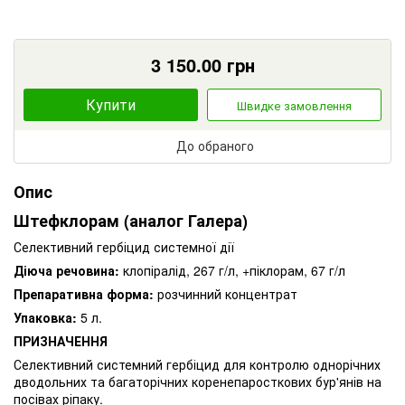
3 150.00
грн
Купити
Швидке замовлення
До обраного
Опис
Штефклорам (аналог Галера)
Селективний гербіцид системної дії
Діюча речовина:
клопіралід, 267 г/л, +піклорам, 67 г/л
Препаративна форма:
розчинний концентрат
Упаковка:
5 л.
ПРИЗНАЧЕННЯ
Селективний системний гербіцид для контролю однорічних
дводольних та багаторічних коренепаросткових бур'янів на
посівах ріпаку.