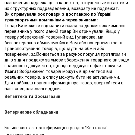
назначения надлежащего качества, отпущенные из аптек и
их структурных подразделений, возврату не подлежат.
Ви отримували зоотовари з доставкою по Україні
транспортними компаніями-перевізниками:
Товар Ви можете відправити назад за допомогою компанії
перевізника у якого даний товар Ви отримували. Якщо у
товару збережений товарний вид і упаковка, ми
беззастережно обміняємо його Вам або повернемо гроші.
Транспортування товарів, що їдуть на обмін або
повернення, здійснюється за рахунок покупця протягом 14
днів з дня продажу за умови збереження товарного вигляду
і наявності документів, що підтверджують факт покупки.
Увага!
Зображення товарів можуть відрізнятися від
реальних товарів, а опису можуть бути не актуальними,
Для найбільш повної інформації про товар, звертайтеся в
наші спеціалізовані відділи:
Ветаптека
та
Зоомагазин
Ветеринарне обладнання
Більше контактної інформації
в розділі "Контакти"