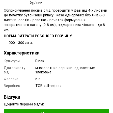
бур'яни
Обприскування посівів слід проводити у фазі від 4-х листків
до початку бутонізації ріпаку. Фаза однорічних бур'янів 6-8
листків, осотів - розетка - початок формування
генеративного пагону (2-8 см), підмаренника чіпкого - до 8
см.
НОРМА ВИТРАТИ РОБОЧОГО РОЗЧИНУ
200 - 300 л/га.
Характеристики
Культури
Ріпак
Для захисту
многолетние сорняки, однолетние
від
злаковые
Фасовка
5 л
Виробник
ТОВ «Штефес»
Відгуки
Додайте перший відгук