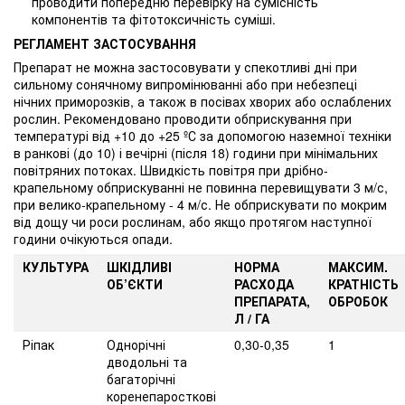
проводити попередню перевірку на сумісність
компонентів та фітотоксичність суміші.
РЕГЛАМЕНТ ЗАСТОСУВАННЯ
Препарат не можна застосовувати у спекотливі дні при
сильному сонячному випромінюванні або при небезпеці
нічних приморозків, а також в посівах хворих або ослаблених
рослин. Рекомендовано проводити обприскування при
температурі від +10 до +25 ºС за допомогою наземної техніки
в ранкові (до 10) і вечірні (після 18) години при мінімальних
повітряних потоках. Швидкість повітря при дрібно-
крапельному обприскуванні не повинна перевищувати 3 м/с,
при велико-крапельному - 4 м/с. Не обприскувати по мокрим
від дощу чи роси рослинам, або якщо протягом наступної
години очікуються опади.
КУЛЬТУРА
ШКІДЛИВІ
НОРМА
МАКСИМ.
ОБ’ЄКТИ
РАСХОДА
КРАТНІСТЬ
ПРЕПАРАТА,
ОБРОБОК
Л / ГА
Ріпак
Однорічні
0,30-0,35
1
дводольні та
багаторічні
коренепаросткові