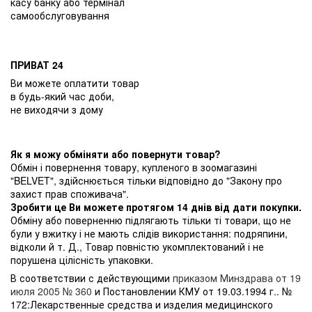
касу банку або термінал
самообслуговування
ПРИВАТ 24
Ви можете оплатити товар
в будь-який час доби,
не виходячи з дому
Як я можу обміняти або повернути товар?
Обмін і повернення товару, купленого в зоомагазині
"BELVET", здійснюється тільки відповідно до "Закону про
захист прав споживача".
Зробити це Ви можете протягом 14 днів від дати покупки.
Обміну або поверненню підлягають тільки ті товари, що не
були у вжитку і не мають слідів використання: подряпини,
відколи й т. Д., Товар повністю укомплектований і не
порушена цілісність упаковки.
В соответствии с действующими
приказом Минздрава от 19
июля 2005 № 360
и Постановлении КМУ от 19.03.1994 г.. №
172:Лекарственные средства и изделия медицинского