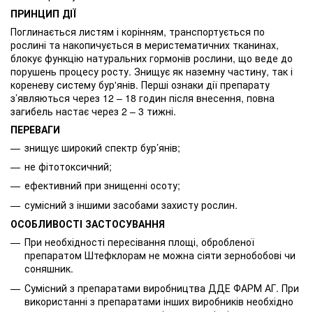
ПРИНЦИП ДІЇ
Поглинається листям і корінням, транспортується по
рослині та накопичується в меристематичних тканинах,
блокує функцію натуральних гормонів рослини, що веде до
порушень процесу росту. Знищує як наземну частину, так і
кореневу систему бур'янів. Перші ознаки дії препарату
з’являються через 12 – 18 годин після внесення, повна
загибель настає через 2 – 3 тижні.
ПЕРЕВАГИ
знищує широкий спектр бур’янів;
не фітотоксичний;
ефективний при знищенні осоту;
сумісний з іншими засобами захисту рослин.
ОСОБЛИВОСТІ ЗАСТОСУВАННЯ
При необхідності пересівання площі, обробленої
препаратом Штефклорам не можна сіяти зернобобові чи
соняшник.
Сумісний з препаратами виробництва ДДЕ ФАРМ АГ. При
використанні з препаратами інших виробників необхідно