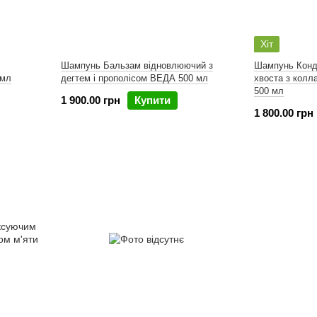
Хіт
Шампунь Бальзам відновлюючий з
Шампунь Конди
 мл
дегтем і прополісом ВЕДА 500 мл
хвоста з колл
500 мл
1 900.00 грн
Купити
1 800.00 грн