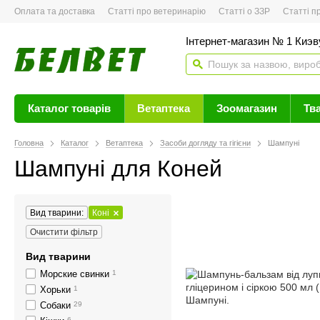
Оплата та доставка
Статті про ветеринарію
Статті о ЗЗР
Статті про 
Інтернет-магазин № 1 Киэву
Каталог товарів
Ветаптека
Зоомагазин
Тв
Головна
Каталог
Ветаптека
Засоби догляду та гігієни
Шампуні
Шампуні для Коней
Вид тварини:
Коні
Очистити фільтр
Вид тварини
Морские свинки
1
Хорьки
1
Собаки
29
6