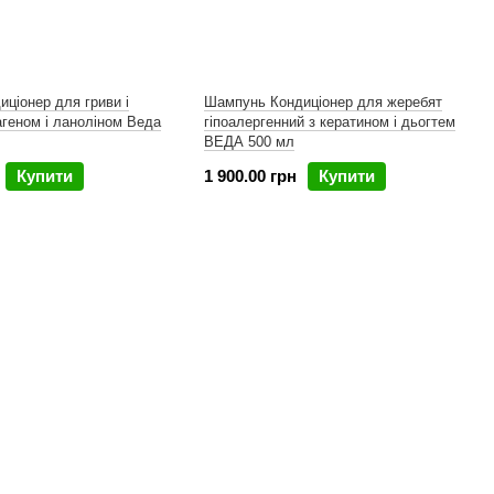
ціонер для гриви і
Шампунь Кондиціонер для жеребят
агеном і ланоліном Веда
гіпоалергенний з кератином і дьогтем
ВЕДА 500 мл
Купити
1 900.00 грн
Купити