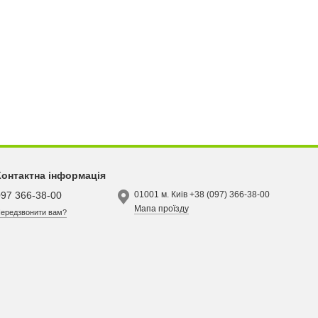
Контактна інформація
097 366-38-00
01001 м. Киів +38 (097) 366-38-00
Мапа проїзду
ередзвонити вам?