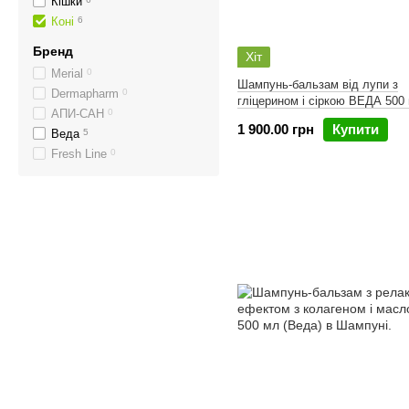
Кішки
Коні
6
Бренд
Хіт
Merial
0
Шампунь-бальзам від лупи з
Dermapharm
0
гліцерином і сіркою ВЕДА 500
АПИ-САН
0
1 900.00 грн
Купити
Веда
5
Fresh Line
0