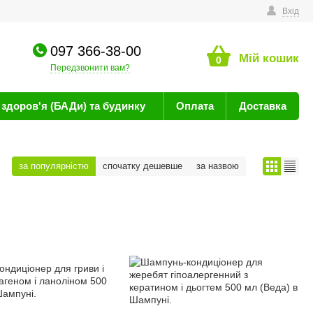
техніку
Вхід
097 366-38-00
Мій кошик
0
Передзвонити вам?
здоров'я (БАДи) та будинку
Оплата
Доставка
за популярністю
спочатку дешевше
за назвою