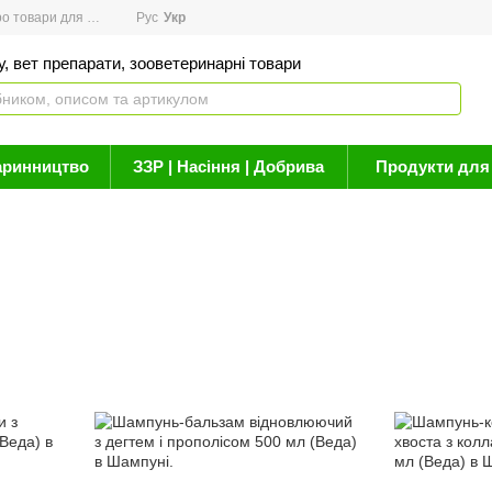
товари для здоров'я
Рус
Новини
Укр
Акції
Бренди
Контакти
Статті про 
, вет препарати, зооветеринарні товари
аринництво
ЗЗР | Насіння | Добрива
Продукти для 