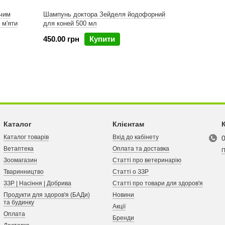
чим
Шампунь доктора Зейделя йодофорний
 м'яти
для коней 500 мл
450.00 грн
Купити
Каталог
Клієнтам
Каталог товарів
Вхід до кабінету
Ветаптека
Оплата та доставка
П
Зоомагазин
Статті про ветеринарію
Тваринництво
Статті о ЗЗР
ЗЗР | Насіння | Добрива
Статті про товари для здоров'я
Продукти для здоров'я (БАДи)
Новини
та будинку
Акції
Оплата
Бренди