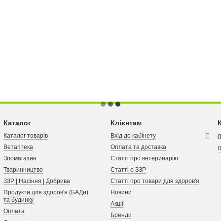
Каталог
Клієнтам
Каталог товарів
Вхід до кабінету
Ветаптека
Оплата та доставка
П
Зоомагазин
Статті про ветеринарію
Тваринництво
Статті о ЗЗР
ЗЗР | Насіння | Добрива
Статті про товари для здоров'я
Продукти для здоров'я (БАДи)
Новини
та будинку
Акції
Оплата
Бренди