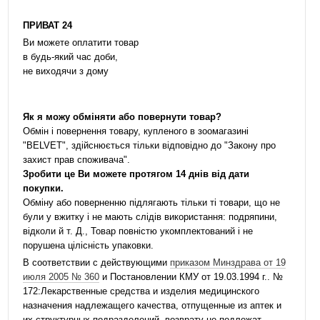
ПРИВАТ 24
Ви можете оплатити товар
в будь-який час доби,
не виходячи з дому
Як я можу обміняти або повернути товар?
Обмін і повернення товару, купленого в зоомагазині
"BELVET", здійснюється тільки відповідно до "Закону про
захист прав споживача".
Зробити це Ви можете протягом 14 днів від дати
покупки.
Обміну або поверненню підлягають тільки ті товари, що не
були у вжитку і не мають слідів використання: подряпини,
відколи й т. Д., Товар повністю укомплектований і не
порушена цілісність упаковки.
В соответствии с действующими
приказом Минздрава от 19
июля 2005 № 360
и Постановлении КМУ от 19.03.1994 г.. №
172:Лекарственные средства и изделия медицинского
назначения надлежащего качества, отпущенные из аптек и
их структурных подразделений, возврату не подлежат.