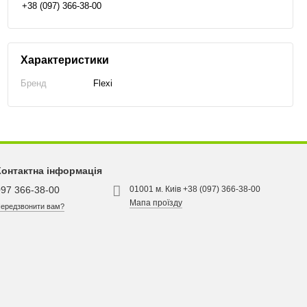
+38 (097) 366-38-00
Характеристики
Бренд
Flexi
Контактна інформація
097 366-38-00
01001 м. Киів +38 (097) 366-38-00
Мапа проїзду
ередзвонити вам?