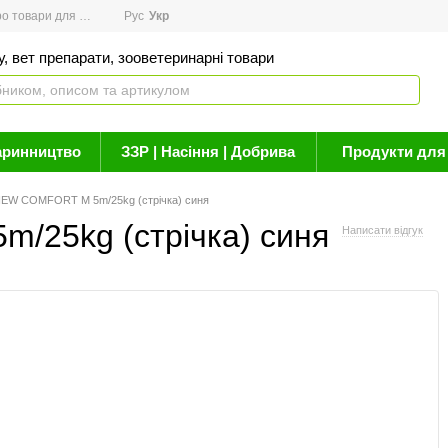
товари для здоров'я
Рус
Новини
Укр
Акції
Бренди
Контакти
Статті про 
, вет препарати, зооветеринарні товари
аринництво
ЗЗР | Насіння | Добрива
Продукти для 
NEW COMFORT M 5m/25kg (стрічка) синя
/25kg (стрічка) синя
Написати відгук