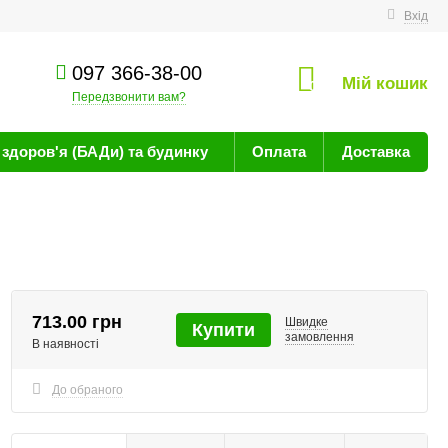
техніку
Вхід
097 366-38-00
Мій кошик
0
Передзвонити вам?
здоров'я (БАДи) та будинку
Оплата
Доставка
713.00 грн
Швидке
Купити
замовлення
В наявності
До обраного