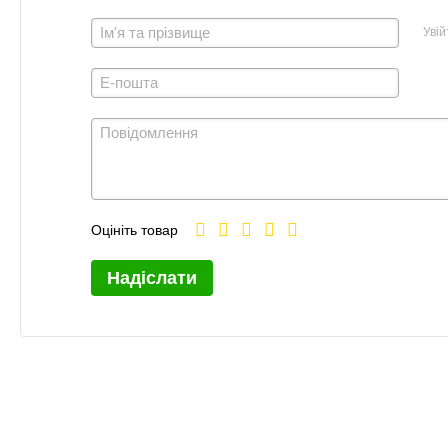
Увій
Оцініть товар
Надіслати