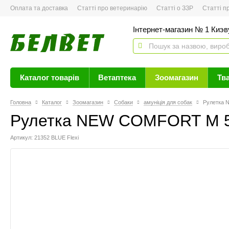
Оплата та доставка
Статті про ветеринарію
Статті о ЗЗР
Статті про 
Інтернет-магазин № 1 Киэву
Каталог товарів
Ветаптека
Зоомагазин
Тв
Головна
Каталог
Зоомагазин
Собаки
амуніція для собак
Рулетка 
Рулетка NEW COMFORT M 5m
Артикул: 21352 BLUE Flexi