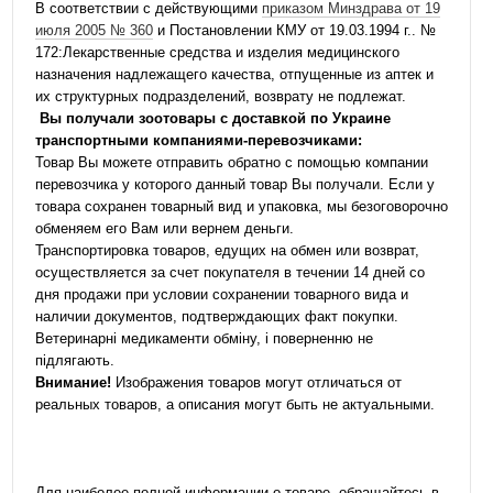
В соответствии с действующими
приказом Минздрава от 19
июля 2005 № 360
и Постановлении КМУ от 19.03.1994 г.. №
172:Лекарственные средства и изделия медицинского
назначения надлежащего качества, отпущенные из аптек и
их структурных подразделений, возврату не подлежат.
Вы получали зоотовары с доставкой по Украине
транспортными компаниями-перевозчиками:
Товар Вы можете отправить обратно с помощью компании
перевозчика у которого данный товар Вы получали. Если у
товара сохранен товарный вид и упаковка, мы безоговорочно
обменяем его Вам или вернем деньги.
Транспортировка товаров, едущих на обмен или возврат,
осуществляется за счет покупателя в течении 14 дней со
дня продажи при условии сохранении товарного вида и
наличии документов, подтверждающих факт покупки.
Ветеринарні медикаменти обміну, і поверненню не
підлягають.
Внимание!
Изображения товаров могут отличаться от
реальных товаров, а описания могут быть не актуальными.
Для наиболее полной информации о товаре, обращайтесь в