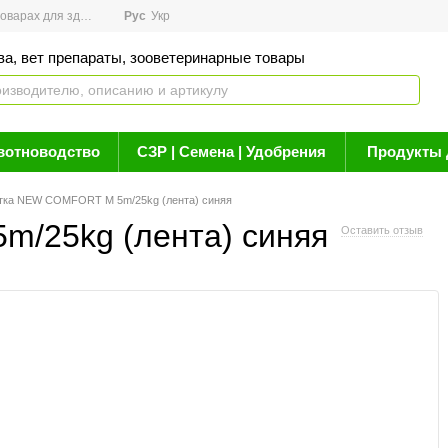
арах для здоровья
Рус
Новости
Укр
Акции
Бренды
Контакты
Статьи о 
ва, вет препараты, зооветеринарные товары
вотноводство
СЗР | Семена | Удобрения
Продукты 
тка NEW COMFORT M 5m/25kg (лента) синяя
/25kg (лента) синяя
Оставить отзыв