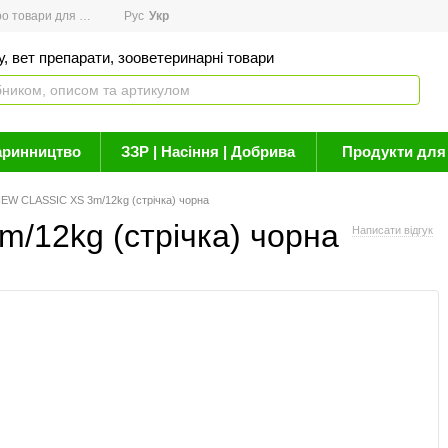
товари для здоров'я
Рус
Новини
Укр
Акції
Бренди
Контакти
Статті про 
, вет препарати, зооветеринарні товари
аринництво
ЗЗР | Насіння | Добрива
Продукти для 
EW CLASSIC XS 3m/12kg (стрічка) чорна
/12kg (стрічка) чорна
Написати відгук