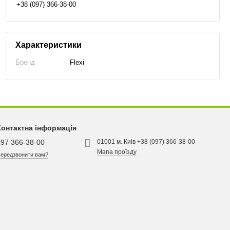
+38 (097) 366-38-00
Характеристики
Бренд
Flexi
Контактна інформація
097 366-38-00
01001 м. Киів +38 (097) 366-38-00
Мапа проїзду
ередзвонити вам?