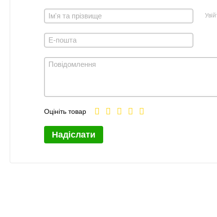
Увій
Оцініть товар
Надіслати