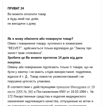
ПРИВАТ 24
Ви можете оплатити товар
в будь-який час доби,
не виходячи з дому
Як я можу обміняти або повернути товар?
Обмін і повернення товару, купленого в зоомагазині
"BELVET", здійснюється тільки відповідно до "Закону про
захист прав споживача".
Зробити це Ви можете протягом 14 днів від дати
покупки.
Обміну або поверненню підлягають тільки ті товари, що не
були у вжитку і не мають слідів використання: подряпини,
відколи й т. Д., Товар повністю укомплектований і не
порушена цілісність упаковки.
В соответствии с действующими
приказом Минздрава от 19
июля 2005 № 360
и Постановлении КМУ от 19.03.1994 г.. №
172:Лекарственные средства и изделия медицинского
назначения надлежащего качества, отпущенные из аптек и
их структурных подразделений, возврату не подлежат.