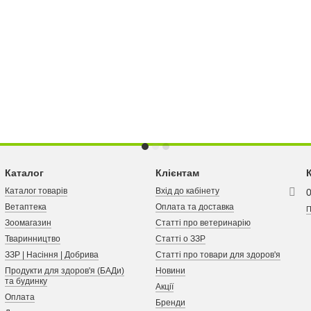
Каталог
Клієнтам
Каталог товарів
Вхід до кабінету
Ветаптека
Оплата та доставка
П
Зоомагазин
Статті про ветеринарію
Тваринництво
Статті о ЗЗР
ЗЗР | Насіння | Добрива
Статті про товари для здоров'я
Продукти для здоров'я (БАДи)
Новини
та будинку
Акції
Оплата
Бренди