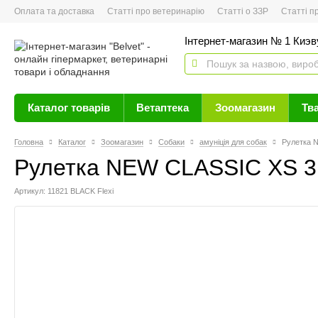
Оплата та доставка
Статті про ветеринарію
Статті о ЗЗР
Статті про 
Інтернет-магазин № 1 Киэву
Каталог товарів
Ветаптека
Зоомагазин
Тв
Головна
Каталог
Зоомагазин
Собаки
амуніція для собак
Рулетка N
Рулетка NEW CLASSIC XS 3m
Артикул: 11821 BLACK Flexi