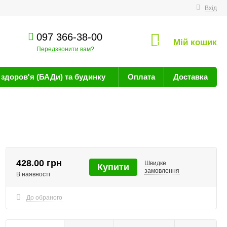
техніку
Вхід
097 366-38-00
Мій кошик
0
Передзвонити вам?
здоров'я (БАДи) та будинку
Оплата
Доставка
428.00 грн
Швидке
Купити
замовлення
В наявності
До обраного