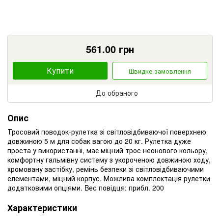
561.00
грн
Купити
Швидке замовлення
До обраного
Опис
Тросовий поводок-рулетка зі світловідбиваючої поверхнею
довжиною 5 м для собак вагою до 20 кг.
Рулетка дуже
проста у використанні, має міцний трос неонового кольору,
комфортну гальмівну систему з укороченою довжиною ходу,
хромовану застібку, ремінь безпеки зі світловідбиваючими
елементами, міцний корпус.
Можлива комплектація рулетки
додатковими опціями.
Bес повідця: прибл.
200
Характеристики