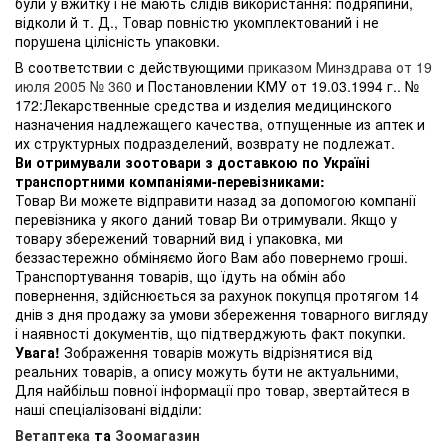
були у вжитку і не мають слідів використання: подряпини,
відколи й т. Д., Товар повністю укомплектований і не
порушена цілісність упаковки.
В соответствии с действующими
приказом Минздрава от 19
июля 2005 № 360
и Постановлении КМУ от 19.03.1994 г.. №
172:Лекарственные средства и изделия медицинского
назначения надлежащего качества, отпущенные из аптек и
их структурных подразделений, возврату не подлежат.
Ви отримували зоотовари з доставкою по Україні
транспортними компаніями-перевізниками:
Товар Ви можете відправити назад за допомогою компанії
перевізника у якого даний товар Ви отримували. Якщо у
товару збережений товарний вид і упаковка, ми
беззастережно обміняємо його Вам або повернемо гроші.
Транспортування товарів, що їдуть на обмін або
повернення, здійснюється за рахунок покупця протягом 14
днів з дня продажу за умови збереження товарного вигляду
і наявності документів, що підтверджують факт покупки.
Увага!
Зображення товарів можуть відрізнятися від
реальних товарів, а опису можуть бути не актуальними,
Для найбільш повної інформації про товар, звертайтеся в
наші спеціалізовані відділи:
Ветаптека
та
Зоомагазин