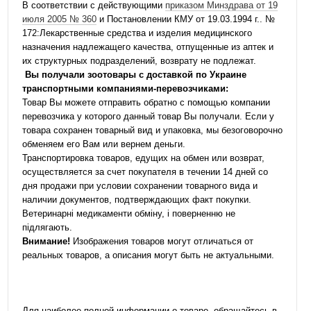
В соответствии с действующими
приказом Минздрава от 19
июля 2005 № 360
и Постановлении КМУ от 19.03.1994 г.. №
172:Лекарственные средства и изделия медицинского
назначения надлежащего качества, отпущенные из аптек и
их структурных подразделений, возврату не подлежат.
Вы получали зоотовары с доставкой по Украине
транспортными компаниями-перевозчиками:
Товар Вы можете отправить обратно с помощью компании
перевозчика у которого данный товар Вы получали. Если у
товара сохранен товарный вид и упаковка, мы безоговорочно
обменяем его Вам или вернем деньги.
Транспортировка товаров, едущих на обмен или возврат,
осуществляется за счет покупателя в течении 14 дней со
дня продажи при условии сохранении товарного вида и
наличии документов, подтверждающих факт покупки.
Ветеринарні медикаменти обміну, і поверненню не
підлягають.
Внимание!
Изображения товаров могут отличаться от
реальных товаров, а описания могут быть не актуальными.
Для наиболее полной информации о товаре, обращайтесь в