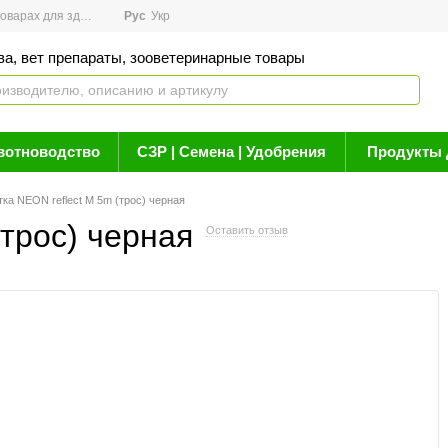
арах для здоровья
Рус
Новости
Укр
Акции
Бренды
Контакты
Статьи о 
ва, вет препараты, зооветеринарные товары
вотноводство
СЗР | Семена | Удобрения
Продукты 
тка NEON reflect M 5m (трос) черная
(трос) черная
Оставить отзыв