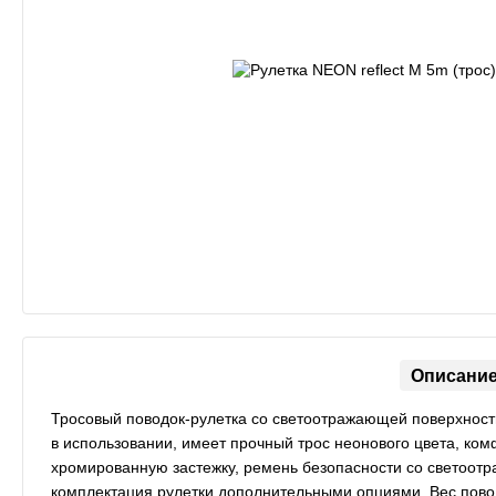
Описани
Тросовый поводок-рулетка со светоотражающей поверхностью
в использовании, имеет прочный трос неонового цвета, ко
хромированную застежку, ремень безопасности со светоот
комплектация рулетки дополнительными опциями. Bес пово