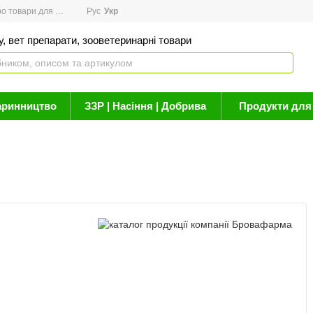
товари для здоров'я
Рус
Новини
Укр
Акції
Бренди
Контакти
Статті про 
, вет препарати, зооветеринарні товари
аринництво
ЗЗР | Насіння | Добрива
Продукти для 