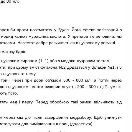
 до 80 мл;
ротьби проти нозематозу у бджіл. Його ефект пов'язаний з
, йодид калію і мурашина кислота. У препараті є речовини, які
джолами. Нозестат добре розчиняється в цукровому розчині.
ематозу бджіл.
 цукровим сиропом (1: 1) або з медово-цукровим тестом.
шати, при цьому вміст флакона №2 додається у флакон №1, і 5
во-цукрового тесту.
тричі через три доби об'ємом 500 - 800 мл, а потім через
во-цукровим тестом використовують 200 - 300 г цієї суміші.
ть тісто.
ть мед і пергу. Перед обробкою такі рамки звільняють від
ж через сім діб після завершення медозбору. Щоб уникнути
стовувати для вимірювання шприц (додається).