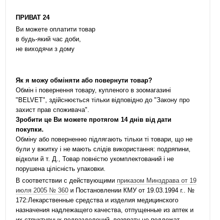
ПРИВАТ 24
Ви можете оплатити товар
в будь-який час доби,
не виходячи з дому
Як я можу обміняти або повернути товар?
Обмін і повернення товару, купленого в зоомагазині
"BELVET", здійснюється тільки відповідно до "Закону про
захист прав споживача".
Зробити це Ви можете протягом 14 днів від дати
покупки.
Обміну або поверненню підлягають тільки ті товари, що не
були у вжитку і не мають слідів використання: подряпини,
відколи й т. Д., Товар повністю укомплектований і не
порушена цілісність упаковки.
В соответствии с действующими
приказом Минздрава от 19
июля 2005 № 360
и Постановлении КМУ от 19.03.1994 г.. №
172:Лекарственные средства и изделия медицинского
назначения надлежащего качества, отпущенные из аптек и
их структурных подразделений, возврату не подлежат.