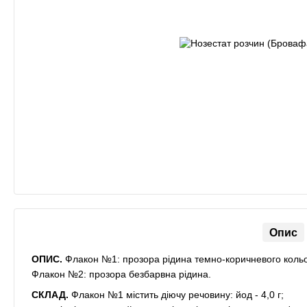
Опис
ОПИС.
Флакон №1: прозора рідина темно-коричневого кольо
Флакон №2: прозора безбарвна рідина.
СКЛАД.
Флакон №1 містить діючу речовину: йод - 4,0 г;