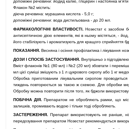
допоміжні речовини: йодид калію, гліцерин і настоянка м'яти
Флакон №2 містить:
діюча речовина: мурашина кислота - 5,0 г;
допоміжні речовини: вода дистильована - до 20 мл.
ФАРМАКОЛОГІЧНІ ВЛАСТИВОСТІ.
Нозестат є засобом бо
антисептичною дією елементів, які в ньому містяться, - йод
його стабілізують і ароматизують для кращого сприйняття б
ПОКАЗАННЯ.
Весняна і осіння профілактика і лікування ноз
ДОЗИ І СПОСІБ ЗАСТОСУВАННЯ.
Внутрішньо з підгодівлею
Вміст флаконів №1 (80 мл) і №2 (20 мл) збовтати і перемі
мл цієї суміші змішують з 1 л цукрового сиропу або 1 кг медо
Обробка приготованим лікувальним сиропом проводиться 
тиждень повторюється за такою ж схемою. Для обробки медо
Обробку можна повторити після того, як бджоли використовую
ПОБІЧНА ДІЯ.
Препаратом не обробляють рамки, що містя
залишків, промивають водою і тільки тоді обробляють.
ЗАСТЕРЕЖЕННЯ.
Препарат використовують не раніше, ні
передозування препаратом Нозестат рекомендується викори