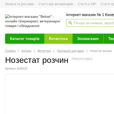
Оплата та доставка
Статті про ветеринарію
Статті о ЗЗР
Статті про 
Інтернет-магазин № 1 Киэву
Каталог товарів
Ветаптека
Зоомагазин
Тв
Головна
Каталог
Ветаптека
Препарати для бджіл
Нозестат розчин
Нозестат розчин
Написати відгук
Артикул: br00322