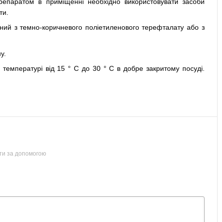
репаратом в приміщенні необхідно використовувати засоби
ти.
ий з темно-коричневого поліетиленового терефталату або з
у.
температурі від 15 ° С до 30 ° С в добре закритому посуді.
ти за допомогою