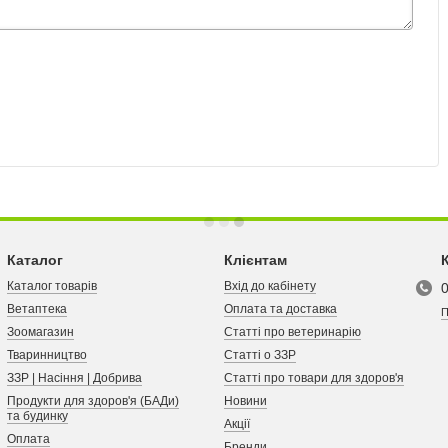
Каталог
Клієнтам
Каталог товарів
Вхід до кабінету
Ветаптека
Оплата та доставка
П
Зоомагазин
Статті про ветеринарію
Тваринництво
Статті о ЗЗР
ЗЗР | Насіння | Добрива
Статті про товари для здоров'я
Продукти для здоров'я (БАДи)
Новини
та будинку
Акції
Оплата
Бренди