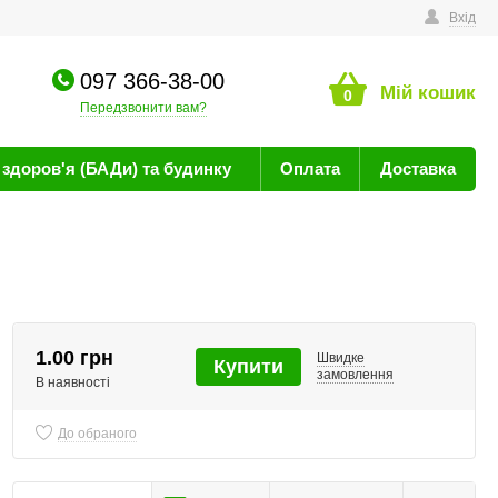
техніку
Вхід
097 366-38-00
Мій кошик
0
Передзвонити вам?
здоров'я (БАДи) та будинку
Оплата
Доставка
1.00 грн
Швидке
Купити
замовлення
В наявності
До обраного