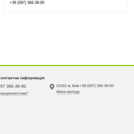
+38 (097) 366-38-00
Контактна інформація
097 366-38-00
01001 м. Киів +38 (097) 366-38-00
Мапа проїзду
ередзвонити вам?