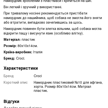
Намордник зроблений з пластмаси і кріпиться на шиї.
Він легкий і зручний у використанні.
При тривалому носінні рекомендується пристібати
намордник до нашийника, щоб собака не змогла його зняти
або втратити, випадково зачепившись за щось.
Намордник повинен бути злегка вільним, щоб собака могла
відкрити пащу і висунути язик (особливо влітку).
Матеріал:
пластик
Розмір:
80х10х14см.
Країна-виробник:
Італія
Бренд:
Croci.
Характеристики
Бренд
Croci
Короткий опис
Намордник пластиковий №10 для афгана,
хорта. Розмір 80х10х14см. Матріал
пластик.
Відгуки
Додайте перший відгук