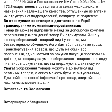
июля 2005 № 360
и Постановлении КМУ от 19.03.1994 г.. №
172:Лекарственные средства и изделия медицинского
назначения надлежащего качества, отпущенные из аптек и
их структурных подразделений, возврату не подлежат.
Ви отримували зоотовари з доставкою по Україні
транспортними компаніями-перевізниками:
Товар Ви можете відправити назад за допомогою компанії
перевізника у якого даний товар Ви отримували. Якщо у
товару збережений товарний вид і упаковка, ми
беззастережно обміняємо його Вам або повернемо гроші.
Транспортування товарів, що їдуть на обмін або
повернення, здійснюється за рахунок покупця протягом 14
днів з дня продажу за умови збереження товарного вигляду
і наявності документів, що підтверджують факт покупки.
Увага!
Зображення товарів можуть відрізнятися від
реальних товарів, а опису можуть бути не актуальними,
Для найбільш повної інформації про товар, звертайтеся в
наші спеціалізовані відділи:
Ветаптека
та
Зоомагазин
Ветеринарне обладнання