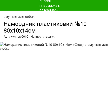
О
амуніція для собак
Намордник пластиковий №10
80х10х14см
Артикул: ам0010
Написати відгук