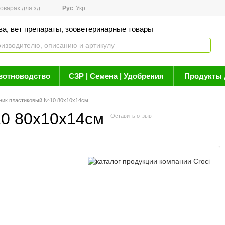
арах для здоровья
Рус
Новости
Укр
Акции
Бренды
Контакты
Статьи о 
ва, вет препараты, зооветеринарные товары
вотноводство
СЗР | Семена | Удобрения
Продукты 
ник пластиковый №10 80х10х14см
0 80х10х14см
Оставить отзыв