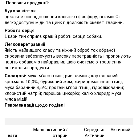
Переваги продукції:
Будова кісток
Ідеальне співвідношення кальцію і фосфору, вітамін С і
легкодоступні мідь та цинк підсилюють скелет тварини.
Робота серця
L-карнітин сприяє кращій роботі серця собаки.
Легкоперетравний
Якість найвищого класу та ніжний обробіток обраної
сировини забезпечують високу перетравність і пропонують
навіть собакам з найвразливішою системою травлення
оптимальні продукти.
Складові:
мука м‘яса птиці; рис; ячмінь; картопляний
крохмаль 10,0%; буряковий жом; жири домашньої птиці;
мука баранини 4,5%; протеїн м‘яса птиці, гідролізований;
хлористий натрій; порошок цикорію; калію хлорид; мука
м‘яса мідій.
Рекомендації щодо годівлі
Рекомендації щодо годівлі
Мало активний /
Середньо
Активний
вага
старий
Активний