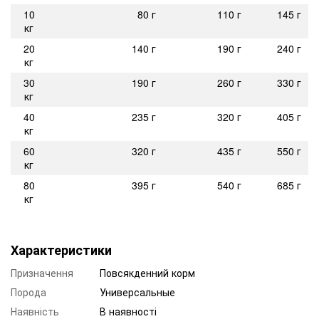
10
80 г
110 г
145 г
кг
20
140 г
190 г
240 г
кг
30
190 г
260 г
330 г
кг
40
235 г
320 г
405 г
кг
60
320 г
435 г
550 г
кг
80
395 г
540 г
685 г
кг
Характеристики
Призначення
Повсякденний корм
Порода
Универсальные
Наявність
В наявності