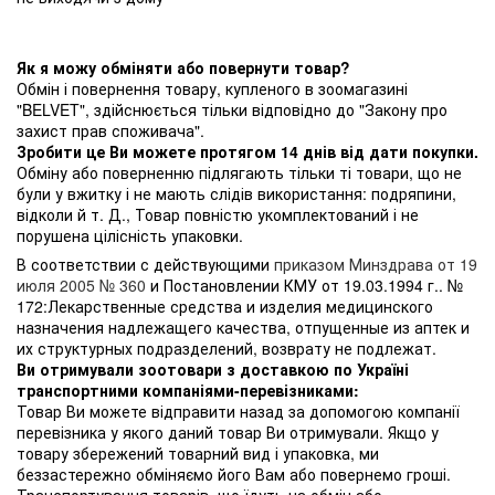
Як я можу обміняти або повернути товар?
Обмін і повернення товару, купленого в зоомагазині
"BELVET", здійснюється тільки відповідно до "Закону про
захист прав споживача".
Зробити це Ви можете протягом 14 днів від дати покупки.
Обміну або поверненню підлягають тільки ті товари, що не
були у вжитку і не мають слідів використання: подряпини,
відколи й т. Д., Товар повністю укомплектований і не
порушена цілісність упаковки.
В соответствии с действующими
приказом Минздрава от 19
июля 2005 № 360
и Постановлении КМУ от 19.03.1994 г.. №
172:Лекарственные средства и изделия медицинского
назначения надлежащего качества, отпущенные из аптек и
их структурных подразделений, возврату не подлежат.
Ви отримували зоотовари з доставкою по Україні
транспортними компаніями-перевізниками:
Товар Ви можете відправити назад за допомогою компанії
перевізника у якого даний товар Ви отримували. Якщо у
товару збережений товарний вид і упаковка, ми
беззастережно обміняємо його Вам або повернемо гроші.
Транспортування товарів, що їдуть на обмін або