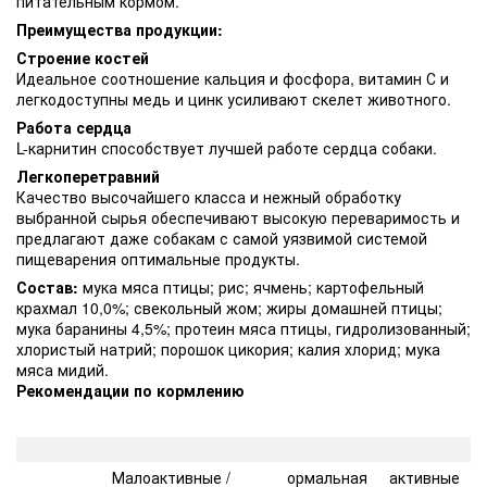
питательным кормом.
Преимущества продукции:
Строение костей
Идеальное соотношение кальция и фосфора, витамин С и
легкодоступны медь и цинк усиливают скелет животного.
Работа сердца
L-карнитин способствует лучшей работе сердца собаки.
Легкоперетравний
Качество высочайшего класса и нежный обработку
выбранной сырья обеспечивают высокую переваримость и
предлагают даже собакам с самой уязвимой системой
пищеварения оптимальные продукты.
Состав:
мука мяса птицы; рис; ячмень; картофельный
крахмал 10,0%; свекольный жом; жиры домашней птицы;
мука баранины 4,5%; протеин мяса птицы, гидролизованный;
хлористый натрий; порошок цикория; калия хлорид; мука
мяса мидий.
Рекомендации по кормлению
Кормление Рекомендация:
Малоактивные /
ормальная
активные