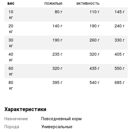
вес
пожилые
активность
10
80 г
110 г
145 г
кг
20
140 г
190 г
240 г
кг
30
190 г
260 г
330 г
кг
40
235 г
320 г
405 г
кг
60
320 г
435 г
550 г
кг
80
395 г
540 г
685 г
кг
Характеристики
Назначение
Повседневный корм
Порода
Универсальные