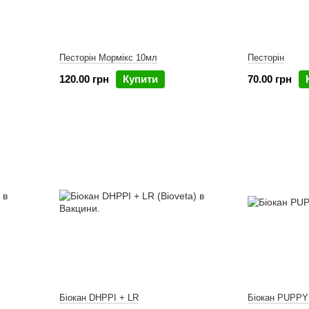
Песторін Мормікс 10мл
Песторін
120.00 грн
Купити
70.00 грн
Біокан DHPPI + LR
Біокан PUPPY