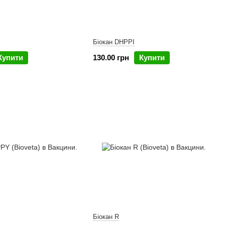
Біокан DHPPI
Купити
130.00 грн
Купити
Біокан R