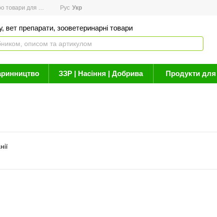
товари для здоров'я
Рус
Новини
Укр
Акції
Бренди
Контакти
Статті про 
, вет препарати, зооветеринарні товари
аринництво
ЗЗР | Насіння | Добрива
Продукти для 