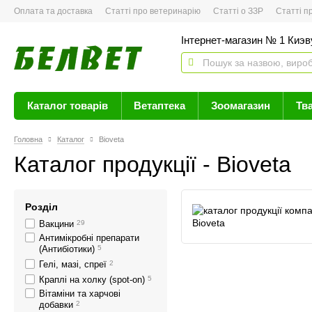
Оплата та доставка
Статті про ветеринарію
Статті о ЗЗР
Статті про 
Інтернет-магазин № 1 Киэву
Каталог товарів
Ветаптека
Зоомагазин
Тв
Головна
Каталог
Bioveta
Каталог продукції - Bioveta
Розділ
Вакцини
29
Антимікробні препарати
(Антибіотики)
5
Гелі, мазі, спреї
2
Краплі на холку (spot-on)
5
Вітаміни та харчові
добавки
2