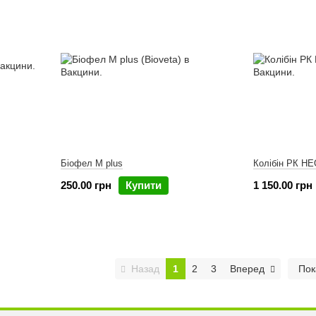
Біофел M plus
Колібін РК Н
250.00 грн
Купити
1 150.00 грн
Назад
1
2
3
Вперед
Пок