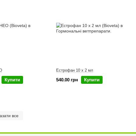
ЕО
Естрофан 10 х 2 мл
Купити
540.00 грн
Купити
азати все