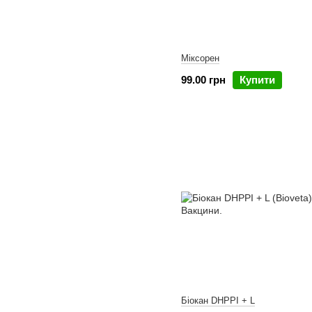
Міксорен
99.00 грн
Купити
Біокан DHPPI + L