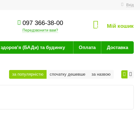
техніку
Вхід
097 366-38-00
Мій кошик
0
Передзвонити вам?
здоров'я (БАДи) та будинку
Оплата
Доставка
за популярністю
спочатку дешевше
за назвою