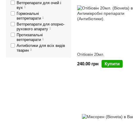
Ветпрепарати для очей і
вух
1
Гормональні
ветпрепарати
1
Ветпрепарати для опорно-
рухового апарату
1
Протизапальні
ветпрепарати
1
Антибіотики для всіх видів
тварин
3
Отібіовін 20мл.
240.00 грн
Купити